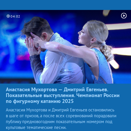
04:02
Анастасия Мухортова — Дмитрий Евгеньев.
Показательные выступления. Чемпионат России
по фигурному катанию
2025
Анастасия Мухортова и Дмитрий Евгеньев остановились
в шаге от призов, а после всех соревнований порадовали
публику предновогодним показательным номером под
культовые тематические песни.