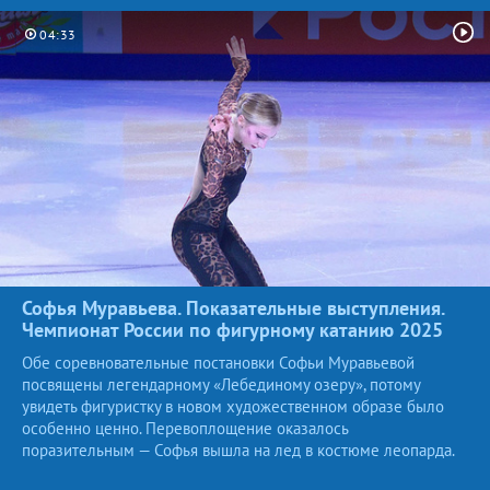
04:33
Софья Муравьева. Показательные выступления.
Чемпионат России по фигурному катанию
2025
Обе соревновательные постановки Софьи Муравьевой
посвящены легендарному «Лебединому озеру», потому
увидеть фигуристку в новом художественном образе было
особенно ценно. Перевоплощение оказалось
поразительным — Софья вышла на лед в костюме леопарда.