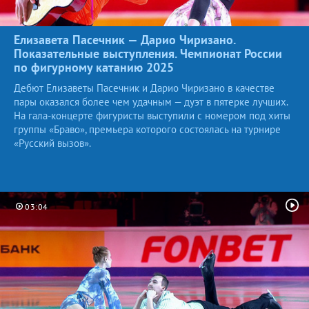
Елизавета Пасечник — Дарио Чиризано.
Показательные выступления. Чемпионат России
по фигурному катанию
2025
Дебют Елизаветы Пасечник и Дарио Чиризано в качестве
пары оказался более чем удачным — дуэт в пятерке лучших.
На гала-концерте фигуристы выступили с номером под хиты
группы «Браво», премьера которого состоялась на турнире
«Русский вызов».
03:04