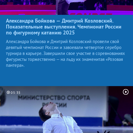
Александра Бойкова — Дмитрий Козловский.
Показательные выступления. Чемпионат России
по фигурному катанию
2025
Александра Бойкова и Дмитрий Козловский провели свой
девятый чемпионат России и завоевали четвертое серебро
турнира в карьере. Завершили свое участие в соревнованиях
фигуристы торжественно — на льду их знаменитая «Розовая
пантера».
05:35