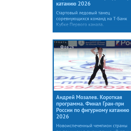
катанию 2026
Стартовый ледовый танец
соревнующихся команд на Т-Банк
Кубке Первого канала.
06:26
Андрей Мозалев. Короткая
программа. Финал Гран-при
России по фигурному катанию
2026
Новоиспеченный чемпион страны