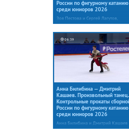
России по фигурному катанию
среди юниоров 2026
Зоя Пестова и Сергей Лагутов,
уступавшие в прошлом сезоне толь
лидерам сборной (Марии Фефелов
и Артему Валову), представили
06:39
специалистам новый произвольны
танец под музыку из балета Игоря
Стравинского «Весна священная»,
причем Зоя предстала в образе жа
птицы.
Анна Билибина — Дмитрий
Кашаев. Произвольный танец.
Контрольные прокаты сборно
России по фигурному катанию
среди юниоров 2026
Анна Билибина и Дмитрий Кашаев
взяли в основу произвольного тан