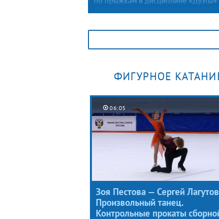
по прыжкам в дисциплине «Дуэты»
Андрей Мозалев выступил с коротк
программой в финале Гран-при Рос
2026. Единственной ошибкой фигур
стало падение с тройного акселя,
в сумме за выступление он набрал 8
балла.
ФИГУРНОЕ КАТАНИ
06:05
Зоя Пестова — Сергей Лагутов
Произвольный танец.
Контрольные прокаты сборно