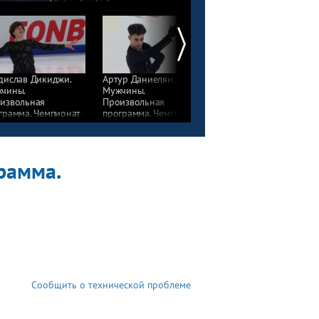
дислав Дикиджи.
Артур Даниелян.
Петр Гуменник.
чины.
Мужчины.
Мужчины.
извольная
Произвольная
Произвольная
грамма. Чемпионат
программа. Чемпионат
программа. Чемпиона
сии по фигурному
России по фигурному
России по фигурному
анию 2025
катанию 2025
катанию 2025
рамма.
Сообщить о технической проблеме