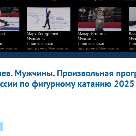
ин.
Марк Кондратюк.
Макар Игнатов.
Вла
Мужчины.
Мужчины.
Муж
я
Произвольная
Произвольная
Про
Чемпионат
программа. Чемпионат
программа. Чемпионат
про
игурному
России по фигурному
России по фигурному
Рос
5
катанию 2025
катанию 2025
кат
ев. Мужчины. Произвольная прог
ссии по фигурному катанию 2025