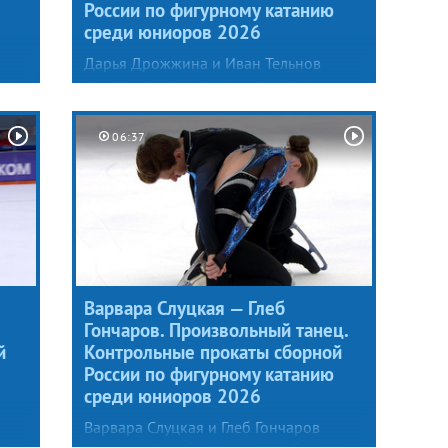
России по фигурному катанию
среди юниоров 2026
Дарья Дрожжина и Иван Тельнов
ко
заметно повзрослели и впервые
ой
в карьере решились на ледовое танго.
Подготовкой музыкального
06:37
й
сопровождения и постановкой
программы на предстоящий сезон
занимался хореограф тренерского
р-
штаба фигуристов Сергей Плишкин.
Варвара Слуцкая — Глеб
Гончаров. Произвольный танец.
й
Контрольные прокаты сборной
России по фигурному катанию
среди юниоров 2026
Варвара Слуцкая и Глеб Гончаров
ца
посвятили свой произвольный танец