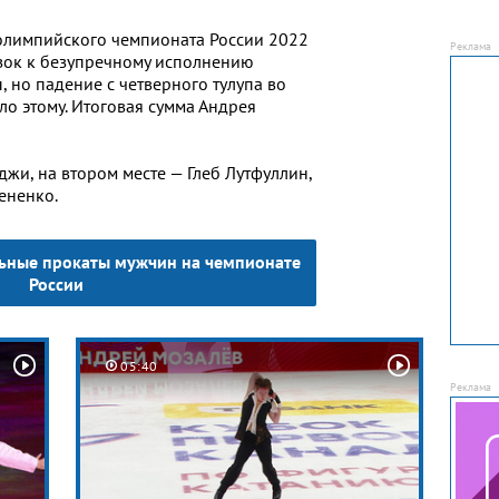
олимпийского чемпионата России 2022
зок к безупречному исполнению
 но падение с четверного тулупа во
о этому. Итоговая сумма Андрея
жи, на втором месте — Глеб Лутфуллин,
ененко.
льные прокаты мужчин на чемпионате
России
05:40