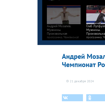
Андрей Мозалев.
Глеб Лутфулл
Мужчины.
Мужчины.
Произвольная
Произвольна
программа. Чемпионат
программа. 
России по фигурному
России по ф
катанию 2025
катанию 202
Андрей Мозал
Чемпионат Ро
21 декабря 2024