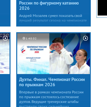
России по фигурному катанию
2026
Андрей Мозалев сумел показать свой
лучший результат сезона на чемпионате
страны (отобрался в сборную). В финале
Гран-при России фигурист пошел
на четверной флип, с которым выиграл
1:48:02
мировое первенство среди юниоров
2020. Выехать прыжок не удалось,
с учетом всех допущенных ошибок
Андрей заработал итоговые 248,44
балла — это лучший результат в первой
группе.
Дуэты. Финал. Чемпионат России
по прыжкам 2026
Впервые в рамках чемпионата России
по прыжкам состоялось состязание
дуэтов. Ведущие тренерские штабы
выставили своих сильнейших