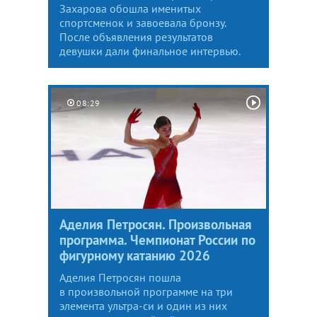
Захарова обошла именитых
спортсменок и завоевала бронзу.
После объявления результатов
девушки дали финальное интервью.
08:29
Аделия Петросян. Произвольная
программа. Чемпионат России по
фигурному катанию 2026
Аделия Петросян пошла
в произвольной программе на три
элемента ультра-си и один из них