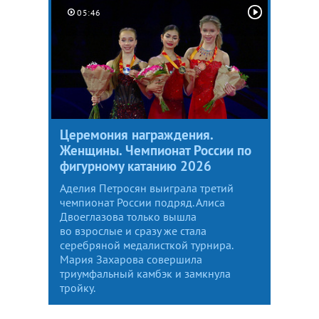
05:46
Церемония награждения.
Женщины. Чемпионат России по
фигурному катанию 2026
Аделия Петросян выиграла третий
чемпионат России подряд. Алиса
Двоеглазова только вышла
во взрослые и сразу же стала
серебряной медалисткой турнира.
Мария Захарова совершила
триумфальный камбэк и замкнула
тройку.