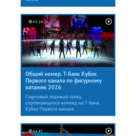
03:24
Общий номер. Т-Банк Кубок
Первого канала по фигурному
катанию 2026
Стартовый ледовый танец
соревнующихся команд на Т-Банк
Кубке Первого канала.
04:47