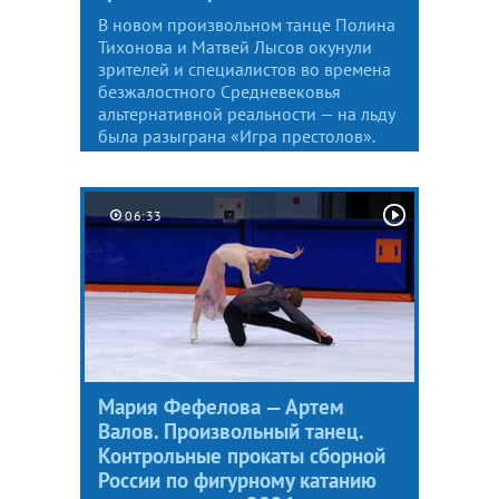
В новом произвольном танце Полина
Тихонова и Матвей Лысов окунули
зрителей и специалистов во времена
безжалостного Средневековья
альтернативной реальности — на льду
была разыграна «Игра престолов».
06:33
Мария Фефелова — Артем
Валов. Произвольный танец.
Контрольные прокаты сборной
России по фигурному катанию