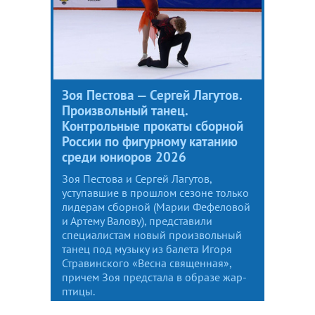
Зоя Пестова — Сергей Лагутов.
Произвольный танец.
Контрольные прокаты сборной
России по фигурному катанию
среди юниоров 2026
Зоя Пестова и Сергей Лагутов,
уступавшие в прошлом сезоне только
лидерам сборной (Марии Фефеловой
и Артему Валову), представили
специалистам новый произвольный
танец под музыку из балета Игоря
Стравинского «Весна священная»,
причем Зоя предстала в образе жар-
птицы.