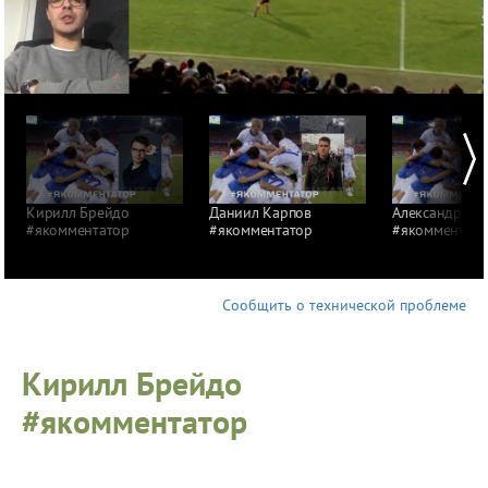
Кирилл Брейдо
Даниил Карпов
Александр Па
#якомментатор
#якомментатор
#якомментато
Сообщить о технической проблеме
Кирилл Брейдо
#якомментатор