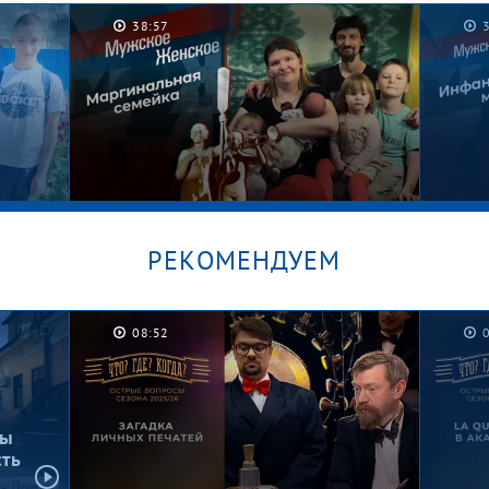
38:57
РЕКОМЕНДУЕМ
08:52
/
Графские развалины. Мужское /
Безус
Женское
Женс
бы
сть