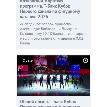
Козловский. Короткая
программа. Т-Банк Кубок
Первого канала по фигурному
катанию 2026
«Лебединое озеро» принесло
Александре Бойковой и Дмитрию
Козловскому 79,18 балла — это второе
место и отставание от лидеров в 0,02
балла.
03:24
Общий номер. Т-Банк Кубок
Первого канала по фигурному