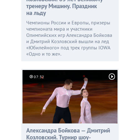
тренеру Мишину. Праздник
на льду
Чемпионы России и Европы, призеры
чемпионата мира и участники
Олимпийских игр Александра Бойкова
и Дмитрий Козловский вышли на лед
«Юбилейного» под трек группы IOWA
«Одно и то же».
07:32
Александра Бойкова — Дмитрий
Козловский. Турнир шоу-