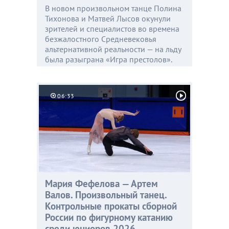
В новом произвольном танце Полина
Тихонова и Матвей Лысов окунули
зрителей и специалистов во времена
безжалостного Средневековья
альтернативной реальности — на льду
была разыграна «Игра престолов».
06:33
Мария Фефелова — Артем
Валов. Произвольный танец.
Контрольные прокаты сборной
России по фигурному катанию
среди юниоров 2026