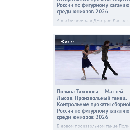
России по фигурному катанию
среди юниоров 2026
Анна Билибина и Дмитрий Кашаев
взяли в основу произвольного тан
сюжет из предания о легендарном
объединителе Британии. В центре
06:58
событий — трагическая история лю
Короля Артура и Гвиневры.
Полина Тихонова — Матвей
Лысов. Произвольный танец.
Контрольные прокаты сборно
России по фигурному катанию
среди юниоров 2026
В новом произвольном танце Поли