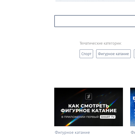
Тихонова и Матвей Лысов окунули
зрителей и специалистов во време
безжалостного Средневековья
альтернативной реальности — на ль
была разыграна «Игра престолов».
Тематические категории:
Спорт
Фигурное катание
Фигурное катание
Ф