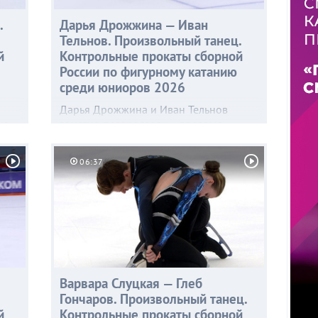
.
Дарья Дрожжина — Иван
Тельнов. Произвольный танец.
й
Контрольные прокаты сборной
России по фигурному катанию
среди юниоров 2026
Дарья Дрожжина и Иван Тельнов
ко
заметно повзрослели и впервые
ой
в карьере решились на ледовое танго.
Подготовкой музыкального
06:37
й
сопровождения и постановкой
программы на предстоящий сезон
занимался хореограф тренерского
р-
штаба фигуристов Сергей Плишкин.
Варвара Слуцкая — Глеб
Гончаров. Произвольный танец.
й
Контрольные прокаты сборной