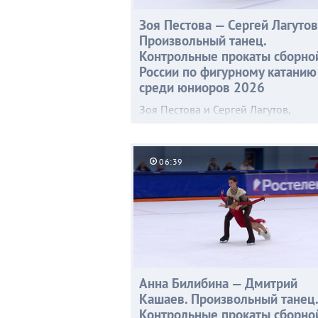
Зоя Пестова — Сергей Лагутов
Произвольный танец.
Контрольные прокаты сборно
России по фигурному катанию
среди юниоров 2026
Зоя Пестова и Сергей Лагутов,
уступавшие в прошлом сезоне толь
лидерам сборной (Марии Фефелов
и Артему Валову), представили
06:39
специалистам новый произвольны
танец под музыку из балета Игоря
Стравинского «Весна священная»,
причем Зоя предстала в образе жа
птицы.
Анна Билибина — Дмитрий
Кашаев. Произвольный танец.
Контрольные прокаты сборно