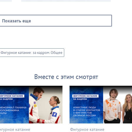
начинающие в текущем сезоне
на
международную карьеру, открыли
второй день контрольных прокатов.
ду
В произвольном танце фигуристы
Показать еще
объединили самую известную часть
«Реквиема» великого Вольфганга
Амадея Моцарта (Lacrimosa)
и современное произведение Балажа
Хаваши Prelude (Age of Heroes).
Фигурное катание: за кадром. Общее
Вместе с этим смотрят
игурное катание
Фигурное катание