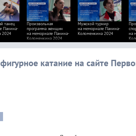
й танец
Произвольная
Мужской турнир
Про
е Панина-
программа женщин
на мемориале Панина-
спо
а 2024
на мемориале Панина-
Коломенкина 2024
на 
Коломенкина 2024
Кол
 фигурное катание на сайте Перво