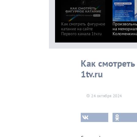
Как смотреть фигурное
Произвольны
катание на сайте
на мемориал
Первого канала 1tv.ru
Коломенкин
Как смотреть
1tv.ru
24 октября 2024