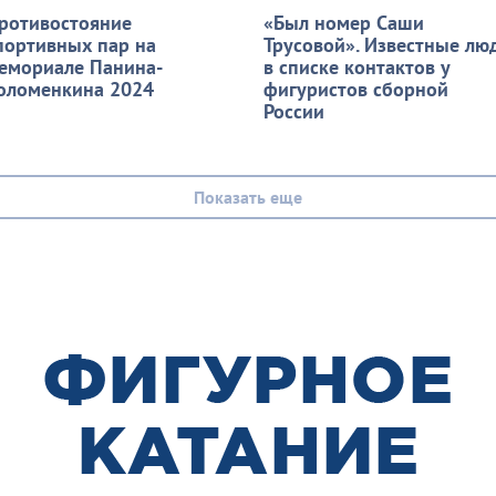
ротивостояние
«Был номер Саши
портивных пар на
Трусовой». Известные лю
емориале Панина-
в списке контактов у
оломенкина 2024
фигуристов сборной
России
Показать еще