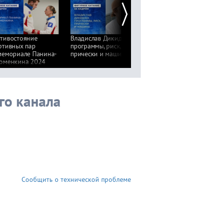
тивостояние
Владислав Дикиджи:
Марк Кондратюк: шоу
ртивных пар
программы, риск,
программа Shivers по
мемориале Панина-
прически и машина
песню Эда Ширана
оменкина 2024
и Федука
го канала
Сообщить о технической проблеме