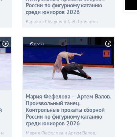
России по фигурному катанию
среди юниоров 2026
Варвара Слуцкая и Глеб Гончаров
ца
посвятили свой произвольный танец
размышлениям о конечности
существования и вымирании
06:33
бви
человечества, ключом к спасению
которого может стать только любовь, —
дуэт воплотил главную линию
эпической драмы «Интерстеллар».
Мария Фефелова — Артем Валов.
Произвольный танец.
й
Контрольные прокаты сборной
России по фигурному катанию
среди юниоров 2026
на
Мария Фефелова и Артем Валов,