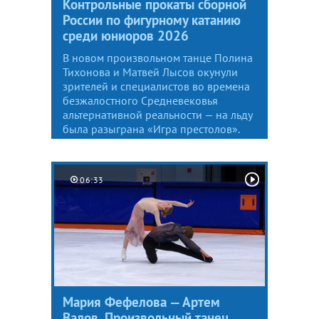
Контрольные прокаты сборной
России по фигурному катанию
среди юниоров 2026
В новом произвольном танце Полина
Тихонова и Матвей Лысов окунули
зрителей и специалистов во времена
безжалостного Средневековья
альтернативной реальности — на льду
была разыграна «Игра престолов».
06:33
Мария Фефелова — Артем
Валов. Произвольный танец.