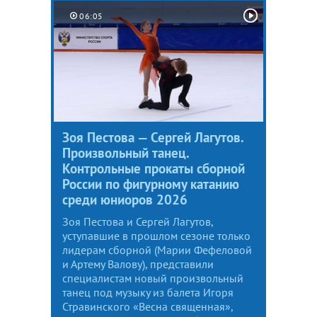
06:05
Зоя Пестова — Сергей Лагутов.
Произвольный танец.
Контрольные прокаты сборной
России по фигурному катанию
среди юниоров 2026
Зоя Пестова и Сергей Лагутов,
уступавшие в прошлом сезоне только
лидерам сборной (Марии Фефеловой
и Артему Валову), представили
специалистам новый произвольный
танец под музыку из балета Игоря
Стравинского «Весна священная»,