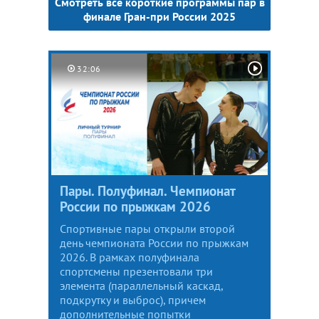
Смотреть все короткие программы пар в
финале Гран-при России 2025
32:06
Пары. Полуфинал. Чемпионат
России по прыжкам 2026
Спортивные пары открыли второй
день чемпионата России по прыжкам
2026. В рамках полуфинала
спортсмены презентовали три
элемента (параллельный каскад,
подкрутку и выброс), причем
дополнительные попытки