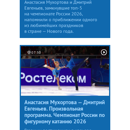
Анастасия Мухортова и Дмитрий
Евгеньев, замкнувшие топ-5
на чемпионате России 2026,
напомнили о приближении одного
из любимейших праздников
в стране — Нового года.
07:50
Анастасия Мухортова — Дмитрий
Евгеньев. Произвольная
программа. Чемпионат России по
фигурному катанию 2026