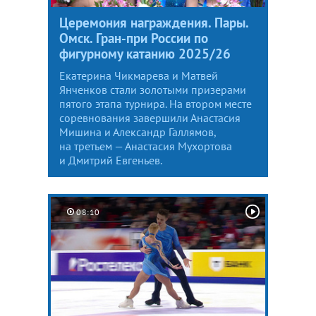
Церемония награждения. Пары.
Омск. Гран-при России по
фигурному катанию 2025/26
Екатерина Чикмарева и Матвей
Янченков стали золотыми призерами
пятого этапа турнира. На втором месте
соревнования завершили Анастасия
Мишина и Александр Галлямов,
на третьем — Анастасия Мухортова
и Дмитрий Евгеньев.
08:10