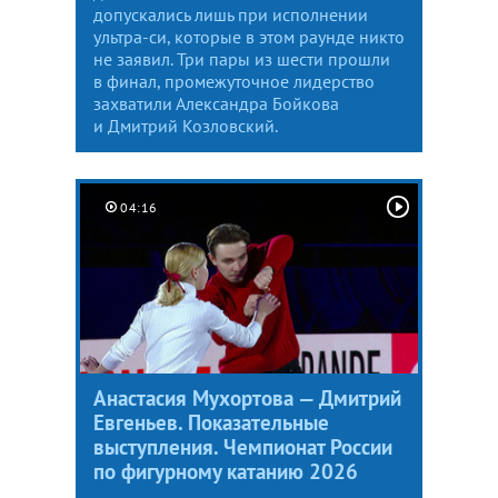
допускались лишь при исполнении
ультра-си, которые в этом раунде никто
не заявил. Три пары из шести прошли
в финал, промежуточное лидерство
захватили Александра Бойкова
и Дмитрий Козловский.
04:16
Анастасия Мухортова — Дмитрий
Евгеньев. Показательные
выступления. Чемпионат России
по фигурному катанию 2026