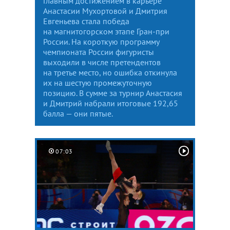
Главным достижением в карьере
Анастасии Мухортовой и Дмитрия
Евгеньева стала победа
на магнитогорском этапе Гран-при
России. На короткую программу
чемпионата России фигуристы
выходили в числе претендентов
на третье место, но ошибка откинула
их на шестую промежуточную
позицию. В сумме за турнир Анастасия
и Дмитрий набрали итоговые 192,65
балла — они пятые.
07:03