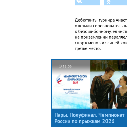
Дебютанты турнира Анаст
открыли соревновательны
к безошибочному, единст
на приземлении параллел
спортсменов из синей ком
третье место.
32:06
Пары. Полуфинал. Чемпионат
России по прыжкам 2026