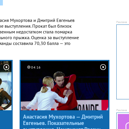
асия Мухортова и Дмитрий Евгеньев
е выступления. Прокат был близок
венным недостатком стала помарка
ьного прыжка. Оценка за выступление
анды составила 70,30 балла — это
04:16
Анастасия Мухортова — Дмитрий
Евгеньев. Показательные