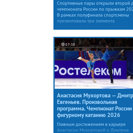
Спортивные пары открыли второй 
чемпионата России по прыжкам 202
В рамках полуфинала спортсмены
презентовали три элемента
(параллельный каскад, подкрутку
и выброс), причем дополнительные
попытки допускались лишь при
исполнении ультра-си, которые в эт
07:50
раунде никто не заявил. Три пары
из шести прошли в финал,
промежуточное лидерство захватил
Александра Бойкова и Дмитрий
Козловский.
Анастасия Мухортова — Дмит
Евгеньев. Произвольная
программа. Чемпионат России
фигурному катанию 2026
Главным достижением в карьере
Анастасии Мухортовой и Дмитрия