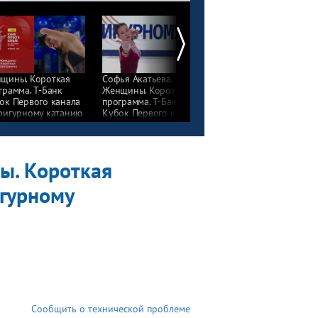
щины. Короткая
Софья Акатьева.
Анна Фролова.
грамма. Т-Банк
Женщины. Короткая
Женщины. Короткая
ок Первого канала
программа. Т-Банк
программа. Т-Банк
фигурному катанию
Кубок Первого канала
Кубок Первого канал
5
по фигурному катанию
по фигурному катани
2025
2025
ы. Короткая
игурному
Сообщить о технической проблеме