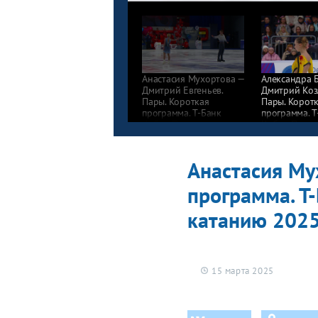
Анастасия Мухортова —
Александра 
Дмитрий Евгеньев.
Дмитрий Коз
Пары. Короткая
Пары. Корот
программа. Т-Банк
программа. Т
Кубок Первого канала
Кубок Перво
по фигурному катанию
по фигурном
2025
2025
Анастасия Му
программа. Т
катанию 202
15 марта 2025