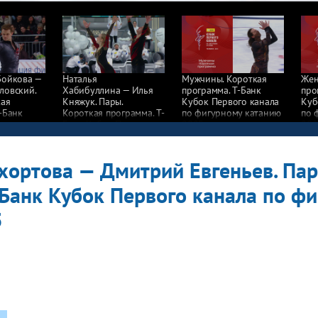
Бойкова —
Наталья
Мужчины. Короткая
Жен
ловский.
Хабибуллина — Илья
программа. Т-Банк
про
кая
Княжук. Пары.
Кубок Первого канала
Куб
-Банк
Короткая программа. Т-
по фигурному катанию
по 
го канала
Банк Кубок Первого
2025
202
у катанию
канала по фигурному
катанию 2025
хортова — Дмитрий Евгеньев. Пар
-Банк Кубок Первого канала по ф
5