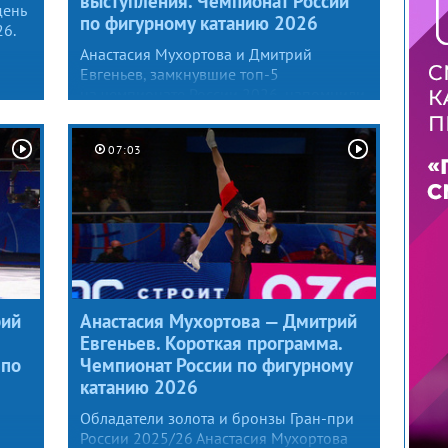
выступления. Чемпионат России
день
по фигурному катанию 2026
6.
Анастасия Мухортова и Дмитрий
Евгеньев, замкнувшие топ-5
на чемпионате России 2026, напомнили
о приближении одного из любимейших
праздников в стране — Нового года.
ом
07:03
и
рий
Анастасия Мухортова — Дмитрий
Евгеньев. Короткая программа.
 по
Чемпионат России по фигурному
катанию 2026
Обладатели золота и бронзы Гран-при
России 2025/26 Анастасия Мухортова