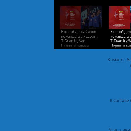
Второй день. Синяя
Второй ден
команда. За кадром.
команда. З
Т-Банк Кубок
Т-Банк Куб
Первого канала
Первого ка
по фигурному
по фигурно
катанию 2025
катанию 2
Команда Ан
В составе
Участники