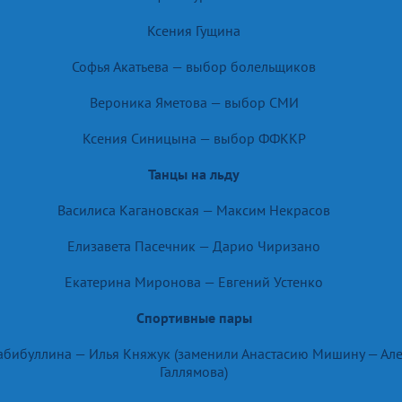
Ксения Гущина
Софья Акатьева — выбор болельщиков
Вероника Яметова — выбор СМИ
Ксения Синицына — выбор ФФККР
Танцы на льду
Василиса Кагановская — Максим Некрасов
Елизавета Пасечник — Дарио Чиризано
Екатерина Миронова — Евгений Устенко
Спортивные пары
абибуллина — Илья Княжук (заменили Анастасию Мишину — Ал
Галлямова)