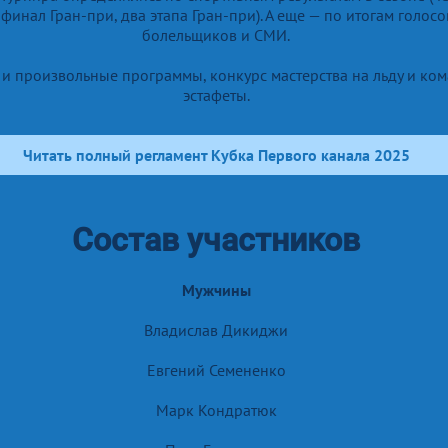
 финал Гран-при, два этапа Гран-при). А еще — по итогам голос
болельщиков и СМИ.
 и произвольные программы, конкурс мастерства на льду и ко
эстафеты.
Читать полный регламент Кубка Первого канала 2025
Состав участников
Мужчины
Владислав Дикиджи
Евгений Семененко
Марк Кондратюк