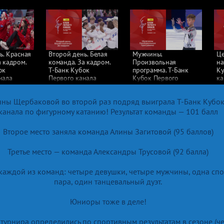
ь. Красная
Второй день. Белая
Мужчины.
Ц
а кадром.
команда. За кадром.
Произвольная
на
ок
Т-Банк Кубок
программа. Т-Банк
Ку
нала
Первого канала
Кубок Первого
ка
му
по фигурному
канала по фигурному
ка
025
катанию 2025
катанию 2025
ны Щербаковой во второй раз подряд выиграла Т-Банк Кубо
канала по фигурному катанию! Результат команды — 101 балл
Второе место заняла команда Алины Загитовой (95 баллов)
Третье место — команда Александры Трусовой (92 балла)
 каждой из команд: четыре девушки, четыре мужчины, одна сп
пара, один танцевальный дуэт.
Юниоры тоже в деле!
 турнира определились по спортивным результатам в сезоне (ч