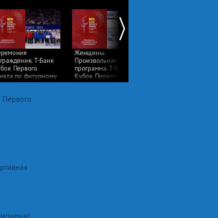
еремония
Женщины.
Даниил Самсонов.
граждения. Т-Банк
Произвольная
Мужчины.
бок Первого
программа. Т-Банк
Произвольная
нала по фигурному
Кубок Первого
программа. Т-Банк
танию 2025
канала по фигурному
Кубок Первого
катанию 2025
канала по фигурном
к Первого
катанию 2025
ортивная
емпионат