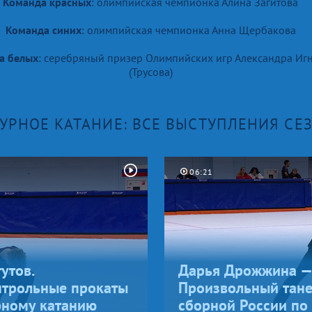
Команда красных
: олимпийская чемпионка Алина Загитова
Команда синих
: олимпийская чемпионка Анна Щербакова
а белых
: серебряный призер Олимпийских игр Александра Иг
(Трусова)
УРНОЕ КАТАНИЕ: ВСЕ ВЫСТУПЛЕНИЯ СЕ
06:21
утов.
Дарья Дрожжина — 
нтрольные прокаты
Произвольный тане
рному катанию
сборной России по