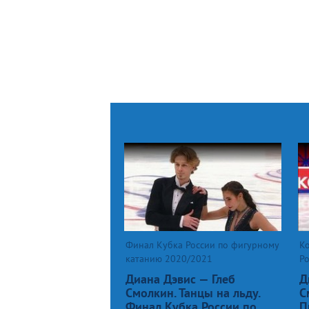
Финал Кубка России по фигурному
К
катанию 2020/2021
Р
Диана Дэвис — Глеб
Д
Смолкин. Танцы на льду.
С
Финал Кубка России по
П