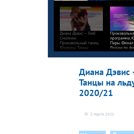
Диана Дэвис — Глеб
Произвольна
Смолкин.
программа. 
Произвольный танец.
Пары. Финал
Юниоры. Танцы
России по ф
на льду. Финал Кубка
катанию 202
России по фигурному
катанию 2020/21
Диана Дэвис 
Танцы на льд
2020/21
2 марта 2021