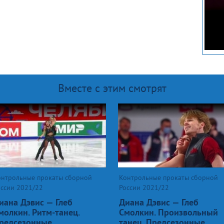
Вместе с этим смотрят
онтрольные прокаты сборной
Контрольные прокаты сборной
оссии 2021/22
России 2021/22
иана Дэвис — Глеб
Диана Дэвис — Глеб
молкин. Ритм-танец.
Смолкин. Произвольный
редсезонные
танец. Предсезонные