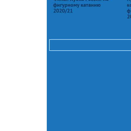
фигурному катанию
к
2020/21
ф
2