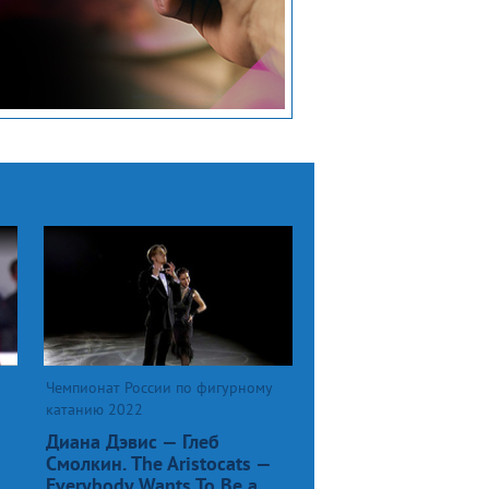
Чемпионат России по фигурному
катанию 2022
Диана Дэвис — Глеб
Смолкин. The Aristocats —
Everybody Wants To Be a