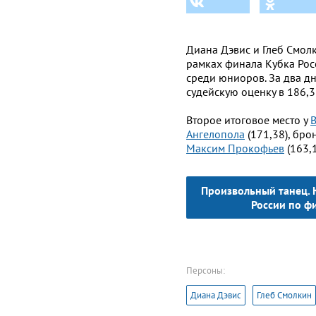
Диана Дэвис и Глеб Смол
рамках финала Кубка Рос
среди юниоров. За два д
судейскую оценку в 186,3
Второе итоговое место у
В
Ангелопола
(171,38), бро
Максим Прокофьев
(163,1
Произвольный танец. 
России по ф
Персоны:
Диана Дэвис
Глеб Смолкин