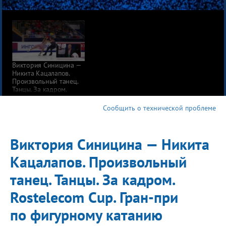
Виктория Синицина —
Никита Кацалапов.
Произвольный танец.
Танцы. За кадром.
Rostelecom Cup. Гран-
при по фигурному
Сообщить о технической проблеме
катанию 2019/20
Виктория Синицина — Никита
Кацалапов. Произвольный
танец. Танцы. За кадром.
Rostelecom Cup. Гран-при
по фигурному катанию