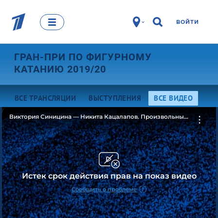
ВОЙТИ
ГРАН-ПРИ ПО ФИГУРНОМУ
КАТАНИЮ 2019/20
ВСЕ ТРАНСЛЯЦИИ
ВЫСТУПЛЕНИЯ
ВСЕ ВИДЕО
Виктория Синицина — Никита Кацалапов. Произвольный
танец. Танцы. За кадром. Rostelecom Cup. Гран-при
по фигурному катанию 2019/20
Истек срок действия прав на показ видео
Сообщить о проблеме