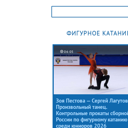
страны в шаге от медали. В финале
турнира фигуристка сорвала сольн
тройной флип, ошибка отбросила е
вторую половину предварительног
рейтинга.
ФИГУРНОЕ КАТАНИ
06:05
Зоя Пестова — Сергей Лагутов
Произвольный танец.
Контрольные прокаты сборно
России по фигурному катанию
среди юниоров 2026