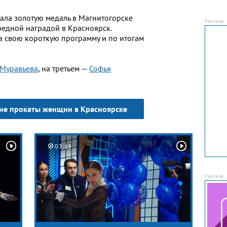
ала золотую медаль в Магнитогорске
редной наградой в Красноярск.
ла свою короткую программу и по итогам
 Муравьева
, на третьем —
Софья
кие прокаты женщин в Красноярске
07:19