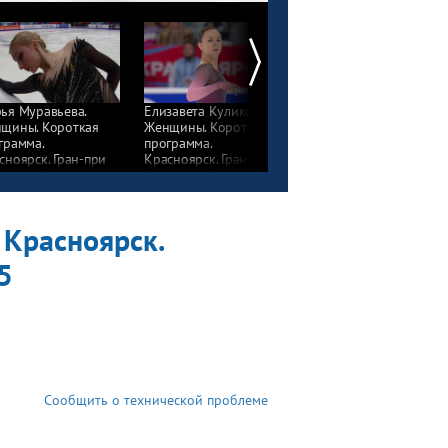
ья Муравьева.
Елизавета Куликова.
Алина Горбачева.
щины. Короткая
Женщины. Короткая
Женщины. Короткая
грамма.
программа.
программа.
сноярск. Гран-при
Красноярск. Гран-при
Красноярск. Гран-при
сии по фигурному
России по фигурному
России по фигурному
анию 2024/25
катанию 2024/25
катанию 2024/25
 Красноярск.
5
Сообщить о технической проблеме