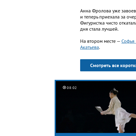
Анна Фролова уже завоев
и теперь приехала за оче
Фигуристка чисто отката
дня стала лучшей.
На втором месте —
Софья
Акатьева
.
Смотреть все корот
08:02