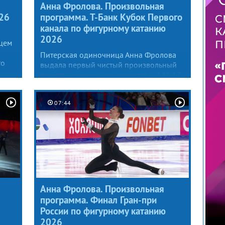
Анна Фролова. Произвольная
026
программа. Т-Банк Кубок Первого
канала по фигурному катанию
2026
цем
Питерская одиночница Анна Фролова
го
выдала первый чистый произвольный
прокат у женщин, ее результат — 141,17
балла.
а».
07:44
Анна Фролова. Произвольная
программа. Финал Гран-при
России по фигурному катанию
2026