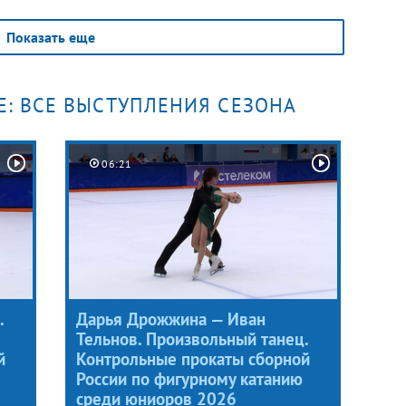
соревнований первыми триумфаторами
ый
турнира в этой дисциплине стали Алиса
е во
Показать еще
Двоеглазова и Андрей Мозалев —
о
в каждом из раундов только они среди
всех участников приземляли четверные
Е: ВСЕ ВЫСТУПЛЕНИЯ СЕЗОНА
прыжки.
06:21
.
Дарья Дрожжина — Иван
Тельнов. Произвольный танец.
й
Контрольные прокаты сборной
России по фигурному катанию
среди юниоров 2026