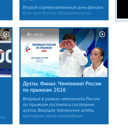
Второй соревновательный день финала
Гран-при России обладательница
серебра и бронзы турнира Анна
Фролова начала на непривычной для
себя позиции — в первой группе
1:48:02
участниц. Фигуристка чисто откатала
произвольную программу,
ее окончательный итог — 204,39 балла.
Дуэты. Финал. Чемпионат России
по прыжкам 2026
Впервые в рамках чемпионата России
по прыжкам состоялось состязание
дуэтов. Ведущие тренерские штабы
выставили своих сильнейших
нна
воспитанников-одиночников, готовых
те
побороться за новый титул. По итогам