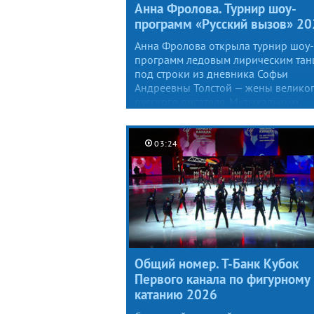
Анна Фролова. Турнир шоу-
программ «Русский вызов» 2
Анна Фролова открыла турнир шоу-
программ ледовым лирическим тан
под строки из дневника Софьи
Андреевны Толстой — жены велико
русского писателя. Музыкальным
сопровождением стал ноктюрн
Михаила Ивановича Глинки «Разлук
03:24
Общий номер. Т-Банк Кубок
Первого канала по фигурному
катанию 2026