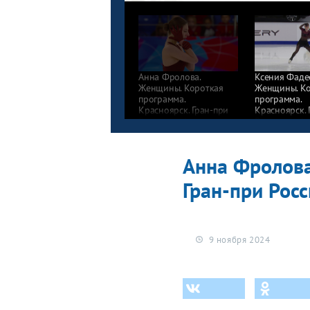
Анна Фролова.
Ксения Фаде
Женщины. Короткая
Женщины. Ко
программа.
программа.
Красноярск. Гран-при
Красноярск. 
России по фигурному
России по ф
катанию 2024/25
катанию 202
Анна Фролова
Гран-при Рос
9 ноября 2024