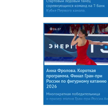
Стартовый ледовый танец
соревнующихся команд на Т-Банк
Кубке Первого канала.
06:07
Анна Фролова. Короткая
программа. Финал Гран-при
России по фигурному катанию
2026
Многократная победительница
и призер этапов Гран-при России А
Фролова остановилась на чемпиона