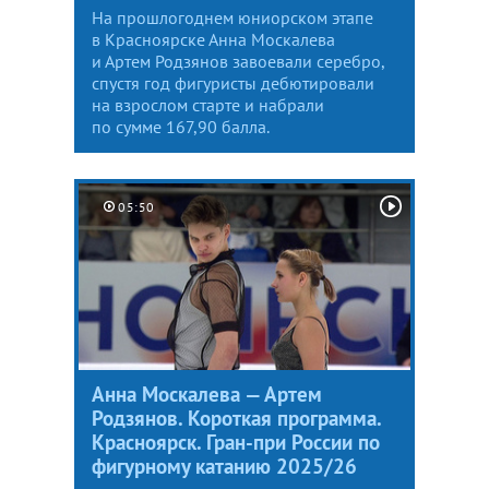
На прошлогоднем юниорском этапе
в Красноярске Анна Москалева
и Артем Родзянов завоевали серебро,
спустя год фигуристы дебютировали
на взрослом старте и набрали
по сумме 167,90 балла.
05:50
Анна Москалева — Артем
Родзянов. Короткая программа.
Красноярск. Гран-при России по
фигурному катанию 2025/26