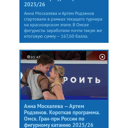
2025/26
Анна Москалева и Артем Родзянов
стартовали в рамках текущего турнира
на красноярском этапе. В Омске
фигуристы заработали почти такую же
итоговую сумму — 167,60 балла.
05:47
Анна Москалева — Артем
Родзянов. Короткая программа.
Омск. Гран-при России по
фигурному катанию 2025/26