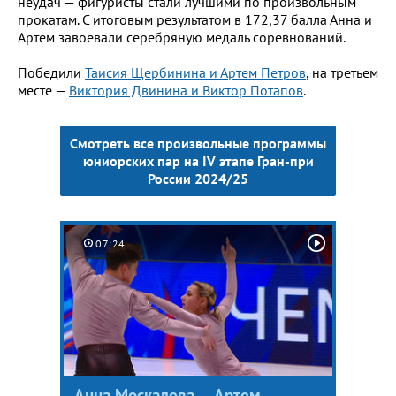
неудач — фигуристы стали лучшими по произвольным
прокатам. С итоговым результатом в 172,37 балла Анна и
Артем завоевали серебряную медаль соревнований.
Победили
Таисия Щербинина и Артем Петров
, на третьем
месте —
Виктория Двинина и Виктор Потапов
.
Смотреть все произвольные программы
юниорских пар на IV этапе Гран-при
России 2024/25
07:24
Анна Москалева — Артем