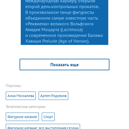
международную карьеру, открыли
второй день контрольных прокатов.
В произвольном танце фигуристы
объединили самую известную часть
«Реквиема» великого Вольфганга
Амадея Моцарта (Lacrimosa)
и современное произведение Балажа
Хаваши Prelude (Age of Heroes).
Показать еще
Персоны:
Анна Москалева
Артем Родзянов
Тематические категории:
Фигурное катание
Спорт
Фигурное катание: все выступления сезона