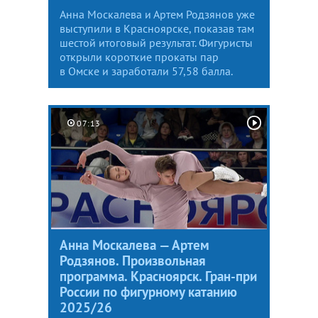
Анна Москалева и Артем Родзянов уже
выступили в Красноярске, показав там
шестой итоговый результат. Фигуристы
открыли короткие прокаты пар
в Омске и заработали 57,58 балла.
07:13
Анна Москалева — Артем
Родзянов. Произвольная
программа. Красноярск. Гран-при
России по фигурному катанию
2025/26