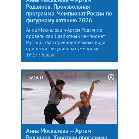
Родзянов. Произвольная
программа. Чемпионат России по
фигурному катанию 2026
Анна Москалева и Артем Родзянов
провели свой дебютный чемпионат
России. Два соревновательных вида
принесли фигуристам суммарные
167,77 балла.
06:15
Анна Москалева — Артем
Родзянов. Короткая программа.