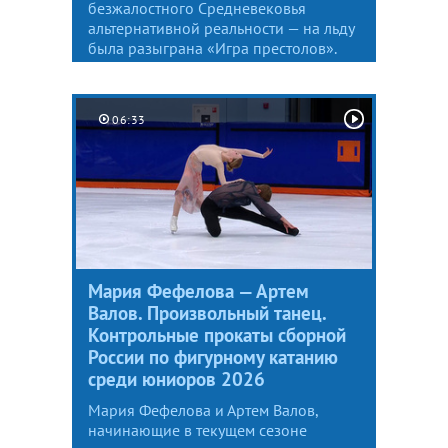
безжалостного Средневековья
альтернативной реальности — на льду
была разыграна «Игра престолов».
06:33
Мария Фефелова — Артем
Валов. Произвольный танец.
Контрольные прокаты сборной
России по фигурному катанию
среди юниоров 2026
Мария Фефелова и Артем Валов,
начинающие в текущем сезоне