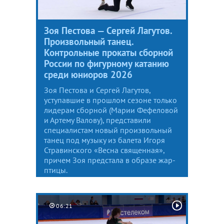
Зоя Пестова — Сергей Лагутов.
Произвольный танец.
Контрольные прокаты сборной
России по фигурному катанию
среди юниоров 2026
Зоя Пестова и Сергей Лагутов,
уступавшие в прошлом сезоне только
лидерам сборной (Марии Фефеловой
и Артему Валову), представили
специалистам новый произвольный
танец под музыку из балета Игоря
Стравинского «Весна священная»,
причем Зоя предстала в образе жар-
птицы.
06:21