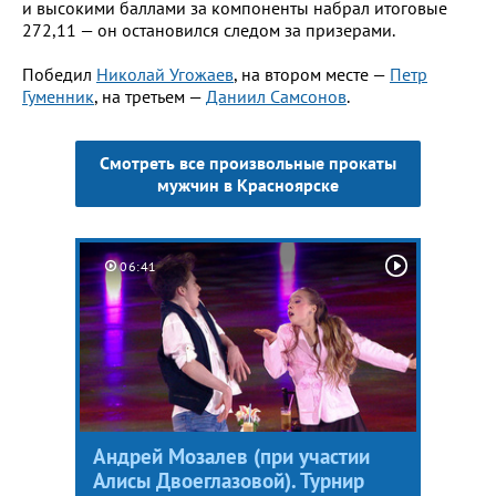
и высокими баллами за компоненты набрал итоговые
272,11 — он остановился следом за призерами.
Победил
Николай Угожаев
, на втором месте —
Петр
Гуменник
, на третьем —
Даниил Самсонов
.
Смотреть все произвольные прокаты
мужчин в Красноярске
06:41
Андрей Мозалев (при участии
Алисы Двоеглазовой). Турнир