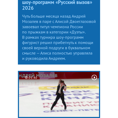
шоу-программ «Русский вызов»
2026
Чуть больше месяца назад Андрей
Мозалев в паре с Алисой Двоеглазовой
завоевал титул чемпиона России
по прыжкам в категории «Дуэты».
В рамках турнира шоу-программ
фигурист решил прибегнуть к помощи
своей верной подруги в буквальном
смысле — Алиса полностью управляла
и руководила Андреем.
05:40