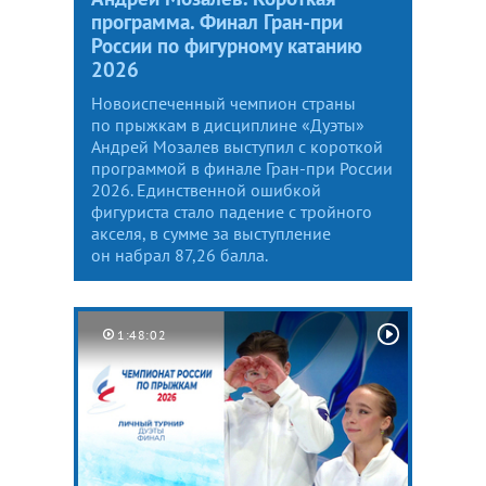
программа. Финал Гран-при
России по фигурному катанию
2026
Новоиспеченный чемпион страны
по прыжкам в дисциплине «Дуэты»
Андрей Мозалев выступил с короткой
программой в финале Гран-при России
2026. Единственной ошибкой
фигуриста стало падение с тройного
акселя, в сумме за выступление
он набрал 87,26 балла.
1:48:02