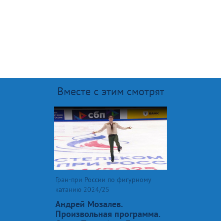
Вместе с этим смотрят
Гран-при России по фигурному
катанию 2024/25
Андрей Мозалев.
Произвольная программа.