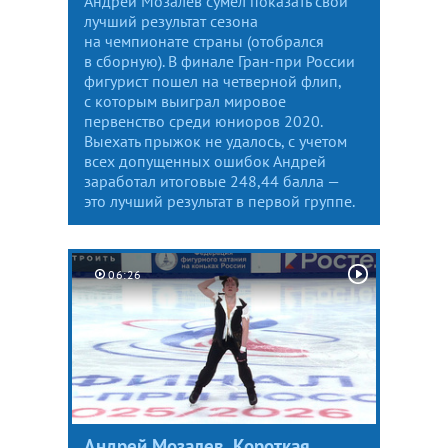
Андрей Мозалев сумел показать свой
лучший результат сезона
на чемпионате страны (отобрался
в сборную). В финале Гран-при России
фигурист пошел на четверной флип,
с которым выиграл мировое
первенство среди юниоров 2020.
Выехать прыжок не удалось, с учетом
всех допущенных ошибок Андрей
заработал итоговые 248,44 балла —
это лучший результат в первой группе.
06:26
Андрей Мозалев. Короткая