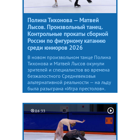
Полина Тихонова — Матвей
Лысов. Произвольный танец.
Контрольные прокаты сборной
России по фигурному катанию
среди юниоров 2026
В новом произвольном танце Полина
Тихонова и Матвей Лысов окунули
зрителей и специалистов во времена
безжалостного Средневековья
альтернативной реальности — на льду
была разыграна «Игра престолов».
06:33