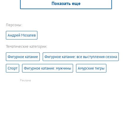
Показать еще
Персоны:
Андрей Мозалев
Тематические категории:
Фигурное катание
Фигурное катание: все выступления сезона
Спорт
Фигурное катание: мужчины
Амурские тигры