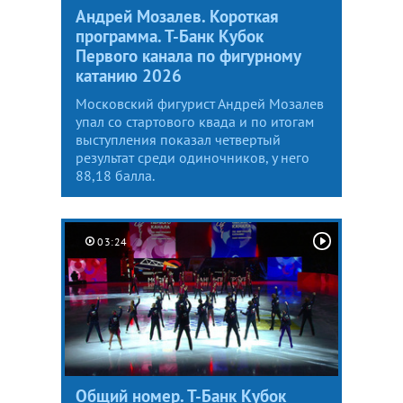
Андрей Мозалев. Короткая
программа. Т-Банк Кубок
Первого канала по фигурному
катанию 2026
Московский фигурист Андрей Мозалев
упал со стартового квада и по итогам
выступления показал четвертый
результат среди одиночников, у него
88,18 балла.
03:24
Общий номер. Т-Банк Кубок