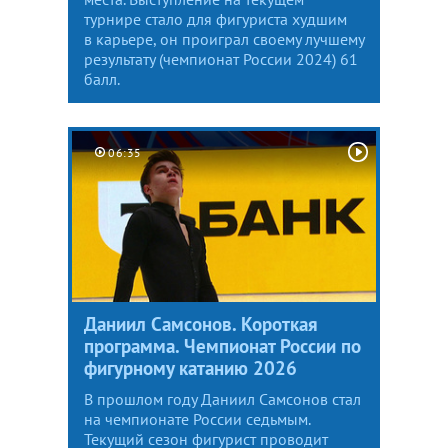
турнире стало для фигуриста худшим
в карьере, он проиграл своему лучшему
результату (чемпионат России 2024) 61
балл.
06:35
Даниил Самсонов. Короткая
программа. Чемпионат России по
фигурному катанию 2026
В прошлом году Даниил Самсонов стал
на чемпионате России седьмым.
Текущий сезон фигурист проводит