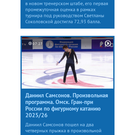
в новом тренерском штабе, его первая
промежуточная оценка в рамках
турнира под руководством Светланы
Соколовской достигла 72,93 балла.
07:27
Даниил Самсонов. Произвольная
программа. Омск. Гран-при
России по фигурному катанию
2025/26
Даниил Самсонов пошел на два
четверных прыжка в произвольной