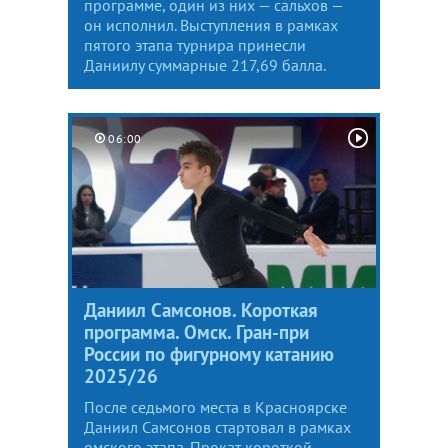
программе, один из них — сальхов —
он исполнил. Выступления в рамках
пятого этапа турнира принесли
Даниилу суммарные 217,69 балла.
06:00
Даниил Самсонов. Короткая
программа. Омск. Гран-при
России по фигурному катанию
2025/26
После седьмого места в Красноярске
Даниил Самсонов стартовал в рамках
омского этапа. Прокат короткой