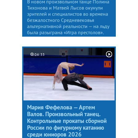
В новом произвольном танце Полина
Тихонова и Матвей Лысов окунули
зрителей и специалистов во времена
безжалостного Средневековья
альтернативной реальности — на льду
была разыграна «Игра престолов».
06:33
Мария Фефелова — Артем
Валов. Произвольный танец.
Контрольные прокаты сборной
России по фигурному катанию
среди юниоров 2026