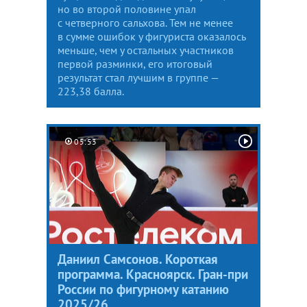
но во второй половине упал
с четверного сальхова. Тем не менее
в сумме ошибок у фигуриста оказалось
меньше, чем у остальных участников
первой разминки, его итоговый
результат стал лучшим в группе —
223,38 балла.
05:53
Даниил Самсонов. Короткая
программа. Красноярск. Гран-при
России по фигурному катанию
2025/26