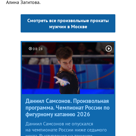
Алина Загитова.
Смотреть все произвольные прокаты
мужчин в Москве
08:28
Даниил Самсонов. Произвольная
программа. Чемпионат России по
фигурному катанию 2026
Даниил Самсонов не опускался
на чемпионате России ниже седьмого
места. Выступление на текущем