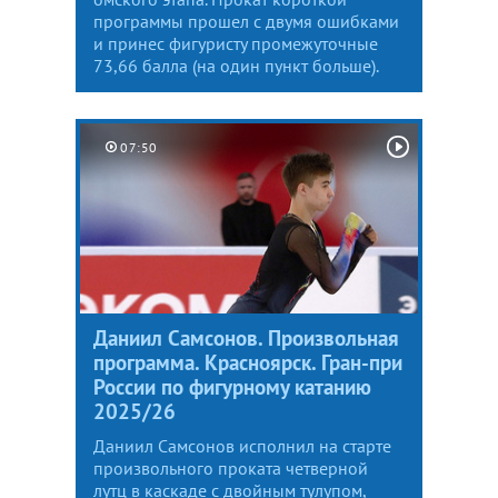
программы прошел с двумя ошибками
и принес фигуристу промежуточные
73,66 балла (на один пункт больше).
07:50
Даниил Самсонов. Произвольная
программа. Красноярск. Гран-при
России по фигурному катанию
2025/26
Даниил Самсонов исполнил на старте
произвольного проката четверной
лутц в каскаде с двойным тулупом,