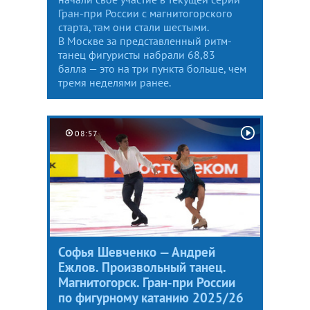
Гран-при России с магнитогорского
старта, там они стали шестыми.
В Москве за представленный ритм-
танец фигуристы набрали 68,83
балла — это на три пункта больше, чем
тремя неделями ранее.
08:57
Софья Шевченко — Андрей
Ежлов. Произвольный танец.
Магнитогорск. Гран-при России
по фигурному катанию 2025/26