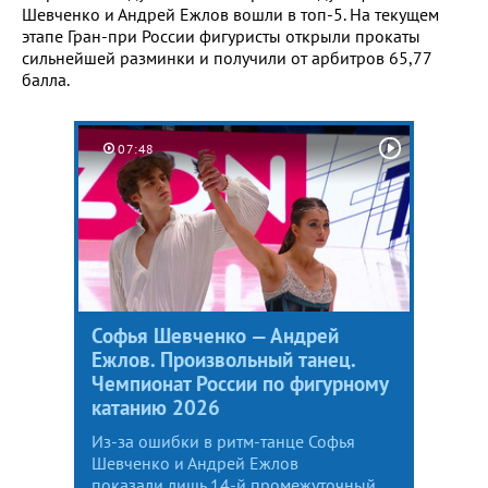
Шевченко и Андрей Ежлов вошли в топ-5. На текущем
этапе Гран-при России фигуристы открыли прокаты
сильнейшей разминки и получили от арбитров 65,77
балла.
07:48
Софья Шевченко — Андрей
Ежлов. Произвольный танец.
Чемпионат России по фигурному
катанию 2026
Из-за ошибки в ритм-танце Софья
Шевченко и Андрей Ежлов
показали лишь 14-й промежуточный