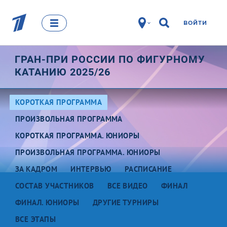
ВОЙТИ
ГРАН-ПРИ РОССИИ ПО ФИГУРНОМУ
КАТАНИЮ 2025/26
КОРОТКАЯ ПРОГРАММА
ПРОИЗВОЛЬНАЯ ПРОГРАММА
КОРОТКАЯ ПРОГРАММА. ЮНИОРЫ
ПРОИЗВОЛЬНАЯ ПРОГРАММА. ЮНИОРЫ
ЗА КАДРОМ
ИНТЕРВЬЮ
РАСПИСАНИЕ
СОСТАВ УЧАСТНИКОВ
ВСЕ ВИДЕО
ФИНАЛ
ФИНАЛ. ЮНИОРЫ
ДРУГИЕ ТУРНИРЫ
ВСЕ ЭТАПЫ