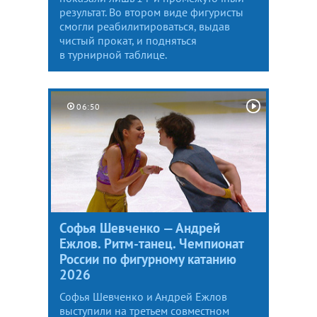
результат. Во втором виде фигуристы
смогли реабилитироваться, выдав
чистый прокат, и подняться
в турнирной таблице.
06:50
Софья Шевченко — Андрей
Ежлов. Ритм-танец. Чемпионат
России по фигурному катанию
2026
Софья Шевченко и Андрей Ежлов
выступили на третьем совместном