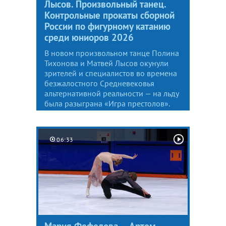
Лысов. Произвольный танец.
Контрольные прокаты сборной
России по фигурному катанию
среди юниоров 2026
В новом произвольном танце Полина
Тихонова и Матвей Лысов окунули
зрителей и специалистов во времена
безжалостного Средневековья
альтернативной реальности — на льду
была разыграна «Игра престолов».
06:33
Мария Фефелова — Артем