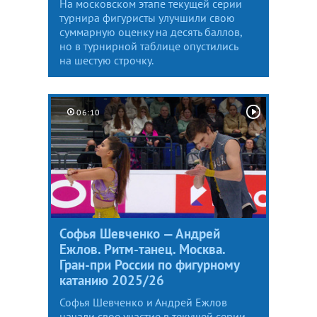
На московском этапе текущей серии
турнира фигуристы улучшили свою
суммарную оценку на десять баллов,
но в турнирной таблице опустились
на шестую строчку.
06:10
Софья Шевченко — Андрей
Ежлов. Ритм-танец. Москва.
Гран-при России по фигурному
катанию 2025/26
Софья Шевченко и Андрей Ежлов
начали свое участие в текущей серии