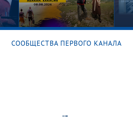
СООБЩЕСТВА ПЕРВОГО КАНАЛА
м?
Алекс
Абакан. Хакасия. Поехали!
Вспо