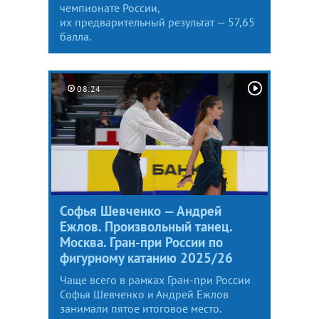
чемпионате России,
их предварительный результат — 57,65
балла.
08:24
Софья Шевченко — Андрей
Ежлов. Произвольный танец.
Москва. Гран-при России по
фигурному катанию 2025/26
Чаще всего в рамках Гран-при России
Софья Шевченко и Андрей Ежлов
занимали пятое итоговое место.