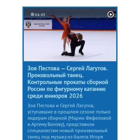
06:05
Зоя Пестова — Сергей Лагутов.
Произвольный танец.
Контрольные прокаты сборной
России по фигурному катанию
среди юниоров 2026
Зоя Пестова и Сергей Лагутов,
уступавшие в прошлом сезоне только
лидерам сборной (Марии Фефеловой
и Артему Валову), представили
специалистам новый произвольный
танец под музыку из балета Игоря