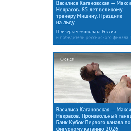
Василиса Кагановская — Макс
Некрасов. 85 лет великому
тренеру Мишину. Праздник
на льду
Призеры чемпионата России
и победители российского финала 
при в танцах на льду Василиса
Кагановская и Максим Некрасов
представили номер под музыкальн
09:28
тему No Time to Die из Бондианы.
Василиса Кагановская — Макс
Некрасов. Произвольный танец
Банк Кубок Первого канала по
фигурному катанию 2026