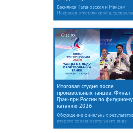
Василиса Кагановская и Максим
Некрасов откатали свой шедеврал
произвольный танец на вторую
итоговую сумму, их вклад в общий з
«питерцев» — 127,70 балла.
12:03
Итоговая студия после
произвольных танцев. Финал
Гран-при России по фигурному
катанию 2026
Обсуждение финальных результато
второго соревновательного вида
в финале Гран-при России 2026.