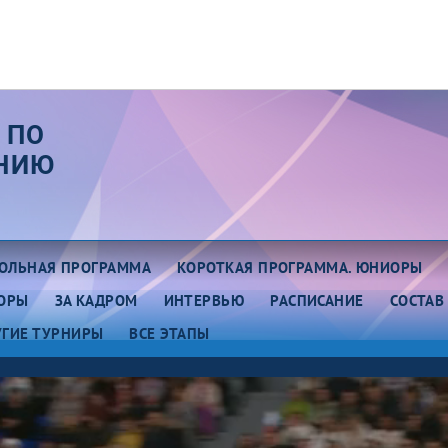
 ПО
АНИЮ
ОЛЬНАЯ ПРОГРАММА
КОРОТКАЯ ПРОГРАММА. ЮНИОРЫ
ОРЫ
ЗА КАДРОМ
ИНТЕРВЬЮ
РАСПИСАНИЕ
СОСТАВ
УГИЕ ТУРНИРЫ
ВСЕ ЭТАПЫ
ап III. Юниоры.
Этап III. Казань
асноярск
Этап V. Юниоры. Москва
ап II. Красноярск