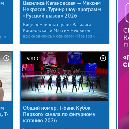
им
Василиса Кагановская — Максим
Некрасов. Турнир шоу-программ
«Русский вызов» 2026
Вице-чемпионы страны Василиса
Кагановская и Максим Некрасов
вдохновились мюзиклом «Призрак
Гран-
оперы» и исполнили свою
интерпретацию главной сюжетной
линии знаменитого романа Гастона
ую
Леру.
03:24
им
Общий номер. Т-Банк Кубок
. Т-
Первого канала по фигурному
катанию 2026