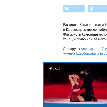
Василиса Кагановская и 
в Красноярск после побед
Фигуристы блестяще исп
танец и получили за него 
Лидируют
Александра Сте
—
Анна Щербакова и Егор
03:29