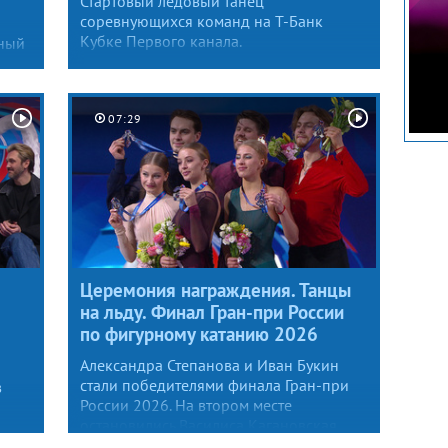
Стартовый ледовый танец
соревнующихся команд на Т-Банк
Кубке Первого канала.
ьный
ачет
07:29
Церемония награждения. Танцы
на льду. Финал Гран-при России
по фигурному катанию 2026
Александра Степанова и Иван Букин
стали победителями финала Гран-при
в
России 2026. На втором месте
остановились Василиса Кагановская
и Максим Некрасов, на третьем —