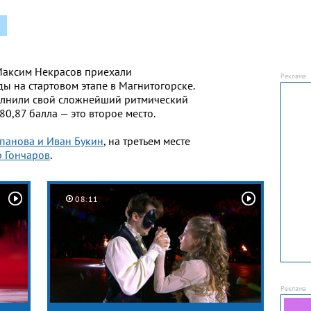
Максим Некрасов приехали
ы на стартовом этапе в Магнитогорске.
олнили свой сложнейший ритмический
80,87 балла — это второе место.
панова и Иван Букин
, на третьем месте
 Гончаров
.
08:11