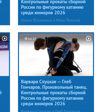
й
Контрольные прокаты сборной
России по фигурному катанию
среди юниоров 2026
Дарья Дрожжина и Иван Тельнов
ко
заметно повзрослели и впервые
ой
в карьере решились на ледовое танго.
Подготовкой музыкального
06:37
й
сопровождения и постановкой
программы на предстоящий сезон
занимался хореограф тренерского
р-
штаба фигуристов Сергей Плишкин.
Варвара Слуцкая — Глеб
Гончаров. Произвольный танец.
й
Контрольные прокаты сборной
России по фигурному катанию
среди юниоров 2026
Варвара Слуцкая и Глеб Гончаров