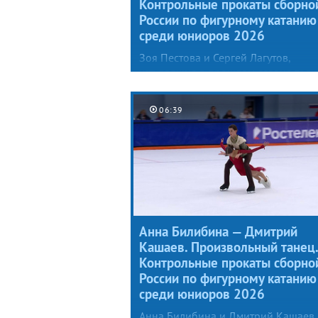
Контрольные прокаты сборно
России по фигурному катанию
среди юниоров 2026
Зоя Пестова и Сергей Лагутов,
уступавшие в прошлом сезоне толь
лидерам сборной (Марии Фефелов
и Артему Валову), представили
06:39
специалистам новый произвольны
танец под музыку из балета Игоря
Стравинского «Весна священная»,
причем Зоя предстала в образе жа
птицы.
Анна Билибина — Дмитрий
Кашаев. Произвольный танец.
Контрольные прокаты сборно
России по фигурному катанию
среди юниоров 2026
Анна Билибина и Дмитрий Кашаев