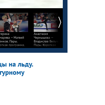
терина
Анастасия
Валерия Ходыкина —
марева — Матвей
Чернышова —
Даниил Бутенко. Пары
енков. Пары.
Владислав Вильчик.
Короткая программа.
откая программа.
Пары. Короткая
Красноярск. Гран-при
сноярск. Гран-при
программа.
России по фигурному
сии по фигурному
Красноярск. Гран-при
катанию 2025/26
анию 2025/26
России по фигурному
катанию 2025/26
ы на льду.
игурному