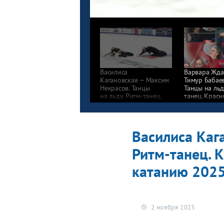
Василиса
Варвара Жда
Кагановская — Максим
Тимур Бабае
Некрасов. Танцы
Танцы на льд
на льду. Ритм-танец.
танец. Красн
Красноярск. Гран-при
Гран-при Рос
России по фигурному
по фигурном
катанию 2025/26
2025/26
Василиса Каг
Ритм-танец. К
катанию 202
2 ноября 2025