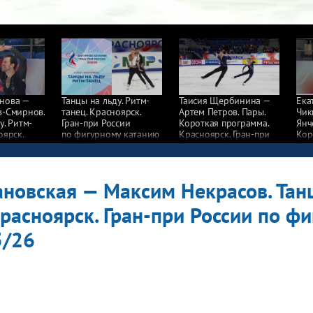
нова —
Танцы на льду. Ритм-
Таисия Щербинина —
Ека
в-Смирнов.
танец. Красноярск.
Артем Петров. Пары.
Чик
у. Ритм-
Гран-при России
Короткая программа.
Янч
оярск.
по фигурному катанию
Красноярск. Гран-при
Кор
сии
2025/26
России по фигурному
Кра
у катанию
катанию 2025/26
Рос
кат
ановская — Максим Некрасов. Танц
расноярск. Гран-при России по ф
5/26