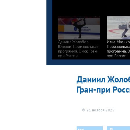
Даниил Жолобов.
Илья Малько
Юноши. Произвольная
Произвольна
программа. Омск. Гран-
программа. О
при России
при России
по фигурному катанию
по фигурном
2025/26
2025/26
Даниил Жолоб
Гран-при Рос
21 ноября 2025