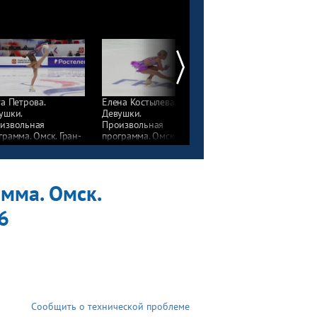
та Петрова.
Елена Костылева.
Девушки.
ушки.
Девушки.
Произвольная
извольная
Произвольная
программа. Омск. Гран
грамма. Омск. Гран-
программа. Омск. Гран-
при России
 России
при России
по фигурному катани
фигурному катанию
по фигурному катанию
2025/26
5/26
2025/26
мма. Омск.
6
Сообщить о технической проблеме