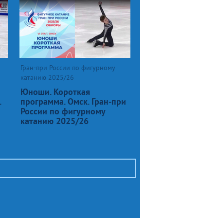
Гран-при России по фигурному
катанию 2025/26
Юноши. Короткая
.
программа. Омск. Гран-при
России по фигурному
катанию 2025/26