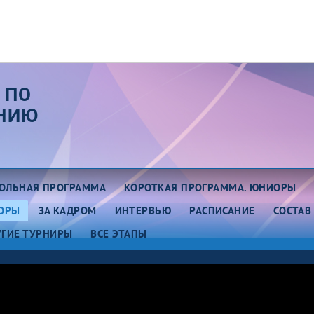
 ПО
АНИЮ
ОЛЬНАЯ ПРОГРАММА
КОРОТКАЯ ПРОГРАММА. ЮНИОРЫ
ОРЫ
ЗА КАДРОМ
ИНТЕРВЬЮ
РАСПИСАНИЕ
СОСТАВ
УГИЕ ТУРНИРЫ
ВСЕ ЭТАПЫ
ап III. Юниоры.
Этап III. Казань
асноярск
Этап V. Юниоры. Москва
ап II. Красноярск