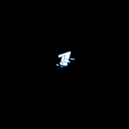
Этап IV. Москва
ап IV. Юниоры. Казань