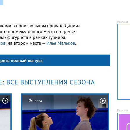
жками в произвольном прокате Даниил
ого промежуточного места на третье
аль фигуриста в рамках турнира.
ков
, на втором месте —
Илья Мальков
.
реть полный выпуск
Е: ВСЕ ВЫСТУПЛЕНИЯ СЕЗОНА
05:24