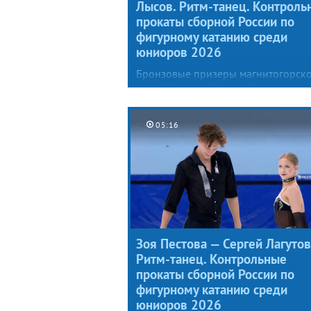
Лысов. Ритм-танец. Контроль
прокаты сборной России по
фигурному катанию среди
юниоров 2026
Бронзовые призеры магнитогорск
этапа Гран-при России Полина
Тихонова и Матвей Лысов выходят
во второй совместный сезон
05:16
с ритмическим танцем под вальс
из культовой криминальной саги
Фрэнсиса Форда Копполы «Крестн
отец» и Be Italian от Fergie.
Зоя Пестова — Сергей Лагутов
Ритм-танец. Контрольные
прокаты сборной России по
фигурному катанию среди
юниоров 2026