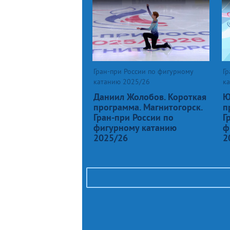
Гран-при России по фигурному
Гр
катанию 2025/26
к
Даниил Жолобов. Короткая
Ю
программа. Магнитогорск.
п
Гран-при России по
Г
фигурному катанию
ф
2025/26
2