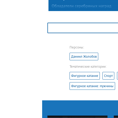
Обладатели серебряных наград
первенства страны и финала Гран-
России Зоя Пестова и Сергей Лагут
взяли для ритм-танца взрослую
и щепетильную тему измены. Автор
постановки — тренер фигуристов
Ирина Жук.
Персоны:
Даниил Жолобов
Тематические категории:
Фигурное катание
Спорт
Фигурное катание: мужчины