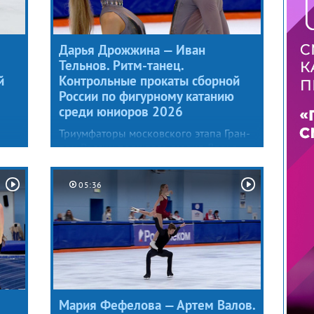
Дарья Дрожжина — Иван
Тельнов. Ритм-танец.
й
Контрольные прокаты сборной
России по фигурному катанию
среди юниоров 2026
Триумфаторы московского этапа Гран-
при России прошлого сезона Дарья
Дрожжина и Иван Тельнов
ого
представили новый ритмический танец
05:36
под Dreary Town и Topless Mother
Надин Шах. Постановщиком
программы стал хореограф Сергей
Плишкин, с которым фигуристы
работают бессменно.
Мария Фефелова — Артем Валов.