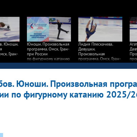
в. Юноши.
Юноши. Произвольная
Лидия Плескачева.
Ага
я
программа. Омск. Гран-
Девушки.
Дев
мск. Гран-
при России
Произвольная
Про
по фигурному катанию
программа. Омск. Гран-
про
у катанию
2025/26
при России
при
по фигурному катанию
по 
2025/26
202
ов. Юноши. Произвольная програ
сии по фигурному катанию 2025/2