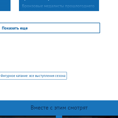
Бронзовые медалисты прошлогоднего
при
финала Гран-при России Варвара
ов
Слуцкая и Глеб Гончаров представили
новый ритмический танец под песни
британского гитариста Дэна Оуэна,
Показать еще
работающего в стиле блюз-рок.
Фигурное катание: все выступления сезона
Вместе с этим смотрят