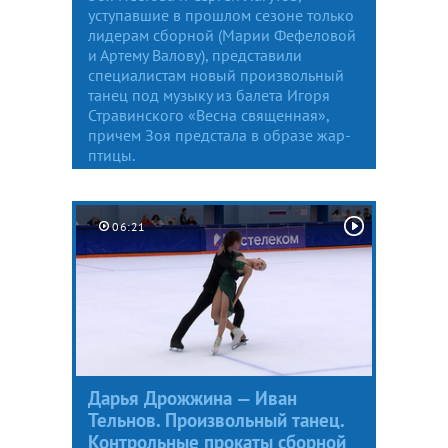
уступавшие в прошлом сезоне только
лидерам сборной (Марии Фефеловой
и Артему Валову), представили
специалистам новый произвольный
танец под музыку из балета Игоря
Стравинского «Весна священная»,
причем Зоя предстала в образе жар-
птицы.
06:21
Дарья Дрожжина — Иван
Тельнов. Произвольный танец.
Контрольные прокаты сборной