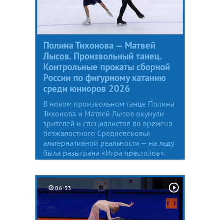
Полина Тихонова — Матвей
Лысов. Произвольный танец.
Контрольные прокаты сборной
России по фигурному катанию
среди юниоров 2026
В новом произвольном танце Полина
Тихонова и Матвей Лысов окунули
зрителей и специалистов во времена
безжалостного Средневековья
альтернативной реальности — на льду
была разыграна «Игра престолов».
06:33