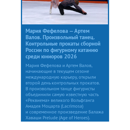
Мария Фефелова — Артем
Валов. Произвольный танец.
Контрольные прокаты сборной
России по фигурному катанию
среди юниоров 2026
Мария Фефелова и Артем Валов,
начинающие в текущем сезоне
международную карьеру, открыли
второй день контрольных прокатов.
В произвольном танце фигуристы
объединили самую известную часть
«Реквиема» великого Вольфганга
Амадея Моцарта (Lacrimosa)
и современное произведение Балажа
Хаваши Prelude (Age of Heroes).