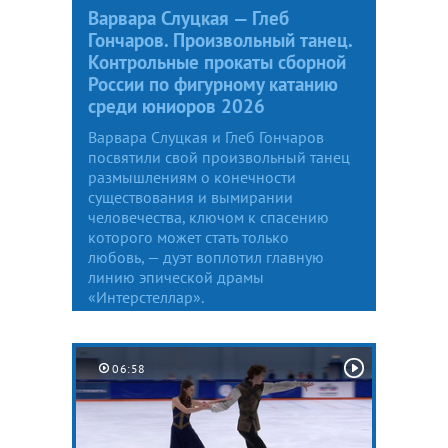
Варвара Слуцкая — Глеб
Гончаров. Произвольный танец.
Контрольные прокаты сборной
России по фигурному катанию
среди юниоров 2026
Варвара Слуцкая и Глеб Гончаров
посвятили свой произвольный танец
размышлениям о конечности
существования и вымирании
человечества, ключом к спасению
которого может стать только
любовь, — дуэт воплотил главную
линию эпической драмы
«Интерстеллар».
06:58