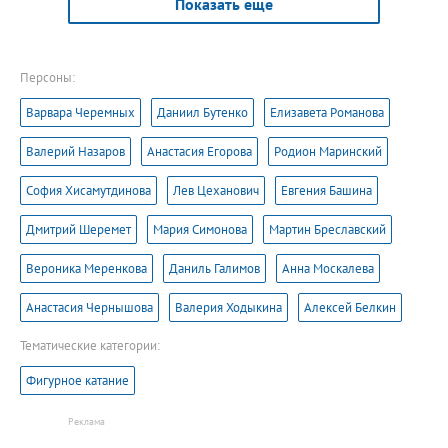
Показать еще
Персоны:
Варвара Черемных
Даниил Бутенко
Елизавета Романова
Валерий Назаров
Анастасия Егорова
Родион Маринский
София Хисамутдинова
Лев Цеханович
Евгения Башина
Дмитрий Шеремет
Мария Симонова
Мартин Бреславский
Вероника Меренкова
Даниль Галимов
Анна Москалева
Анастасия Чернышова
Валерия Ходыкина
Алексей Белкин
Тематические категории:
Фигурное катание