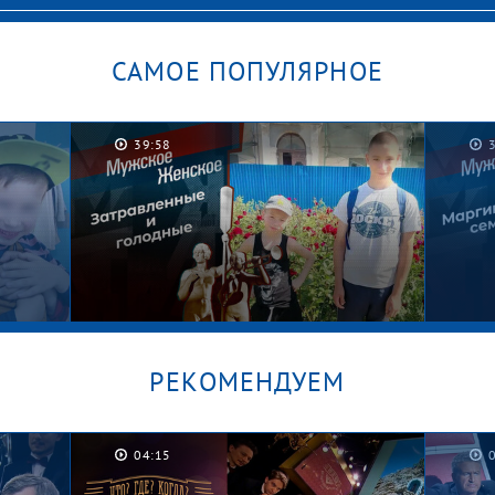
САМОЕ ПОПУЛЯРНОЕ
39:58
РЕКОМЕНДУЕМ
04:15
Котлеты на шкафу. Мужское /
Граф
Женское
Женс