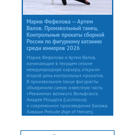
Мария Фефелова — Артем
Валов. Произвольный танец.
Контрольные прокаты сборной
России по фигурному катанию
среди юниоров 2026
Мария Фефелова и Артем Валов,
начинающие в текущем сезоне
международную карьеру, открыли
второй день контрольных прокатов.
В произвольном танце фигуристы
объединили самую известную часть
«Реквиема» великого Вольфганга
Амадея Моцарта (Lacrimosa)
и современное произведение Балажа
Хаваши Prelude (Age of Heroes).