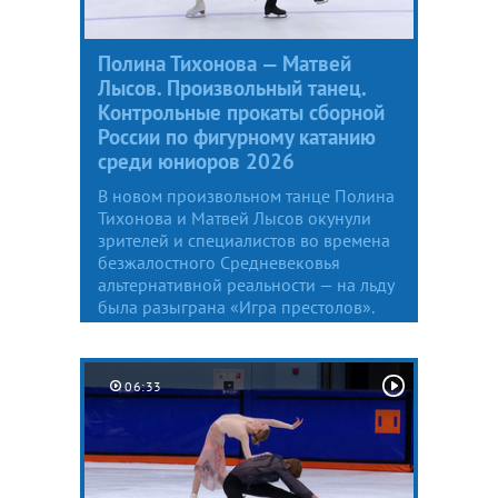
Полина Тихонова — Матвей
Лысов. Произвольный танец.
Контрольные прокаты сборной
России по фигурному катанию
среди юниоров 2026
В новом произвольном танце Полина
Тихонова и Матвей Лысов окунули
зрителей и специалистов во времена
безжалостного Средневековья
альтернативной реальности — на льду
была разыграна «Игра престолов».
06:33