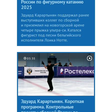
России по фигурному катанию
2025
Эдуард Карартынян поддержал ранее
выступивших коллег по сборной
и приземлил на новогорской арене
четыре прыжка ультра-си. Катался
фигурист под песни бельгийского
исполнителя Лоика Нотте.
05:35
Эдуард Карартынян. Короткая
программа. Контрольные