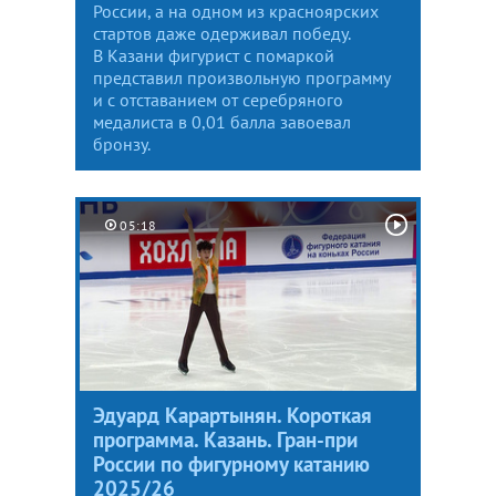
России, а на одном из красноярских
стартов даже одерживал победу.
В Казани фигурист с помаркой
представил произвольную программу
и с отставанием от серебряного
медалиста в 0,01 балла завоевал
бронзу.
05:18
Эдуард Карартынян. Короткая
программа. Казань. Гран-при
России по фигурному катанию
2025/26