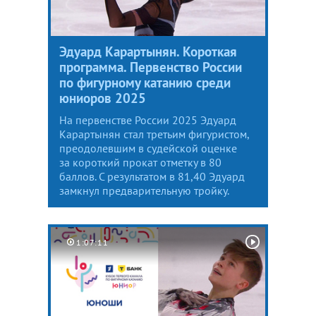
Эдуард Карартынян. Короткая
программа. Первенство России
по фигурному катанию среди
юниоров 2025
На первенстве России 2025 Эдуард
Карартынян стал третьим фигуристом,
преодолевшим в судейской оценке
за короткий прокат отметку в 80
баллов. С результатом в 81,40 Эдуард
замкнул предварительную тройку.
1:07:11