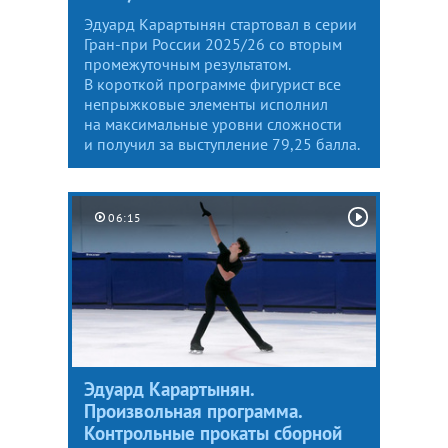
Эдуард Карартынян стартовал в серии
Гран-при России 2025/26 со вторым
промежуточным результатом.
В короткой программе фигурист все
непрыжковые элементы исполнил
на максимальные уровни сложности
и получил за выступление 79,25 балла.
06:15
Эдуард Карартынян.
Произвольная программа.
Контрольные прокаты сборной