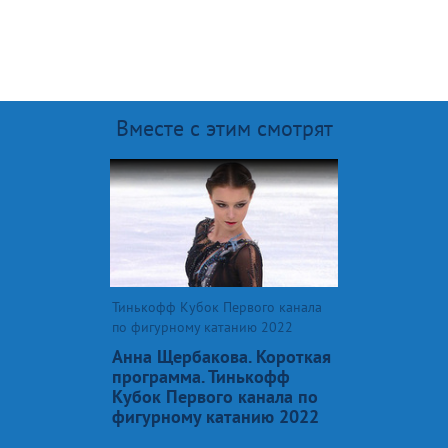
Вместе с этим смотрят
Тинькофф Кубок Первого канала
по фигурному катанию 2022
Анна Щербакова. Короткая
программа. Тинькофф
Кубок Первого канала по
фигурному катанию 2022