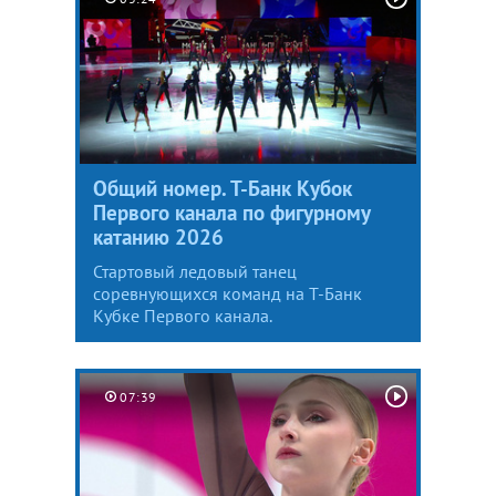
Общий номер. Т-Банк Кубок
Первого канала по фигурному
катанию 2026
Стартовый ледовый танец
соревнующихся команд на Т-Банк
Кубке Первого канала.
07:39