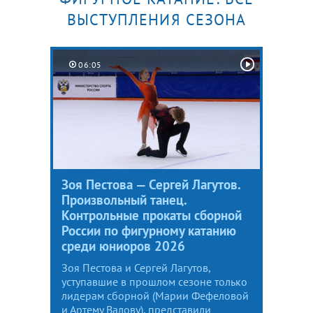
ВЫСТУПЛЕНИЯ СЕЗОНА
06:05
Зоя Пестова — Сергей Лагутов.
Произвольный танец.
Контрольные прокаты сборной
России по фигурному катанию
среди юниоров 2026
Зоя Пестова и Сергей Лагутов,
уступавшие в прошлом сезоне только
лидерам сборной (Марии Фефеловой
и Артему Валову), представили