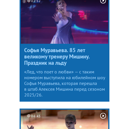
02:52
Софья Муравьева. 85 лет
великому тренеру Мишину.
Праздник на льду
«Лед, что поет о любви» — с таким
номером выступила на юбилейном шоу
Софья Муравьева, которая перешла
в штаб Алексея Мишина перед сезоном
2025/26.
06:45