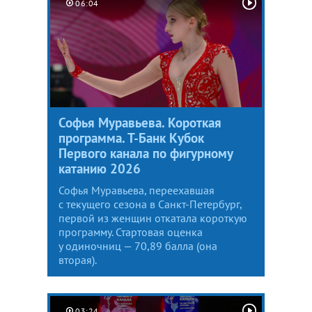
06:04
Софья Муравьева. Короткая
программа. Т-Банк Кубок
Первого канала по фигурному
катанию 2026
Софья Муравьева, переехавшая
с текущего сезона в Санкт-Петербург,
первой из женщин откатала короткую
программу. Стартовая оценка
у одиночниц — 70,89 балла (она
вторая).
03:24