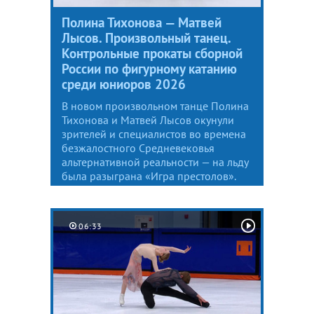
Полина Тихонова — Матвей
Лысов. Произвольный танец.
Контрольные прокаты сборной
России по фигурному катанию
среди юниоров 2026
В новом произвольном танце Полина
Тихонова и Матвей Лысов окунули
зрителей и специалистов во времена
безжалостного Средневековья
альтернативной реальности — на льду
была разыграна «Игра престолов».
06:33