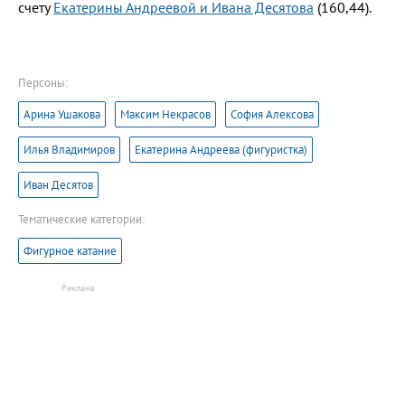
счету
Екатерины Андреевой и Ивана Десятова
(160,44)
.
Персоны:
Арина Ушакова
Максим Некрасов
София Алексова
Илья Владимиров
Екатерина Андреева (фигуристка)
Иван Десятов
Тематические категории:
Фигурное катание