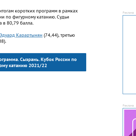
итогам коротких программ в рамках
ии по фигурному катанию. Судьи
 в 80,79 балла.
Эдуард Карартынян
(74,44), третью
08).
грамма. Сызрань. Кубок России по
ому катанию 2021/22