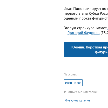
Иван Попов лидирует по 
первого этапа Кубка Росс
оценили прокат фигуриста
Вторую строчку занимает
—
Григорий Федоров
(73,
Юноши. Короткая про
фигурн
Персоны:
Иван Попов
Тематические категории:
Фигурное катание