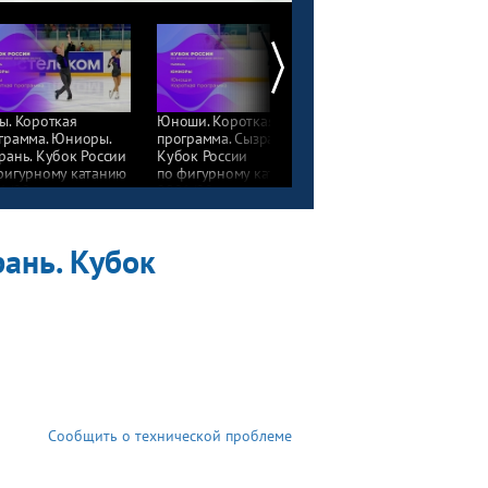
ы. Короткая
Юноши. Короткая
Девушки. Короткая
грамма. Юниоры.
программа. Сызрань.
программа. Сызрань.
рань. Кубок России
Кубок России
Кубок России
фигурному катанию
по фигурному катанию
по фигурному катани
1/22
2021/22
2021/22
ань. Кубок
Сообщить о технической проблеме