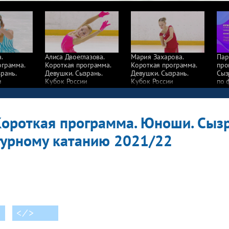
.
Алиса Двоеглазова.
Мария Захарова.
Пар
ограмма.
Короткая программа.
Короткая программа.
про
рань.
Девушки. Сызрань.
Девушки. Сызрань.
Сыз
и
Кубок России
Кубок России
по 
у катанию
по фигурному катанию
по фигурному катанию
202
2021/22
2021/22
Короткая программа. Юноши. Сызр
гурному катанию 2021/22
< ⁄ >