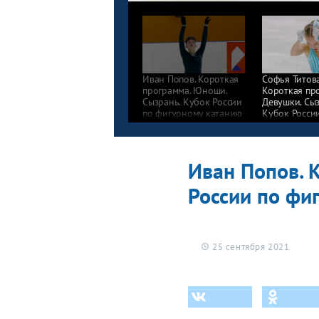
Иван Попов. Короткая
Софья Титова
программа. Юноши.
Короткая пр
Сызрань. Кубок России
Девушки. Сыз
по фигурному катанию
Кубок Росси
2021/22
по фигурном
2021/22
Иван Попов. 
России по фи
25 сентября 2021