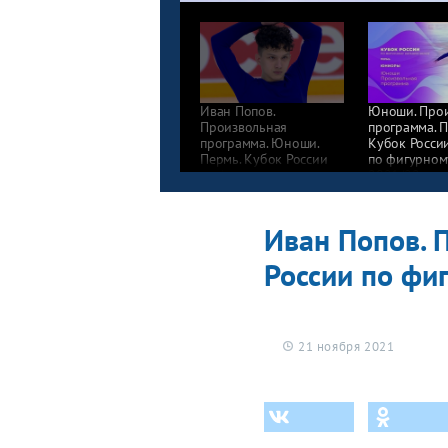
Иван Попов.
Юноши. Про
Произвольная
программа. П
программа. Юноши.
Кубок Росси
Пермь. Кубок России
по фигурном
по фигурному катанию
2021/22
2021/22
Иван Попов. 
России по фи
21 ноября 2021