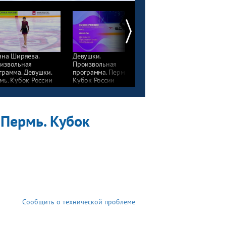
яна Ширяева.
Девушки.
Анастасия Костюк —
извольная
Произвольная
Дмитрий Чигирев.
грамма. Девушки.
программа. Пермь.
Произвольная
мь. Кубок России
Кубок России
программа. Пары.
фигурному катанию
по фигурному катанию
Юниоры. Пермь. Кубо
1/22
2021/22
России по фигурному
катанию 2021/22
 Пермь. Кубок
Сообщить о технической проблеме