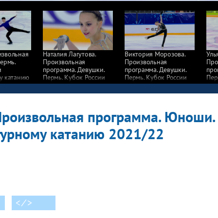
извольная
Наталия Лагутова.
Виктория Морозова.
Уль
ермь.
Произвольная
Произвольная
Про
и
программа. Девушки.
программа. Девушки.
про
у катанию
Пермь. Кубок России
Пермь. Кубок России
Пер
по фигурному катанию
по фигурному катанию
по 
2021/22
2021/22
202
Произвольная программа. Юноши.
гурному катанию 2021/22
< ⁄ >