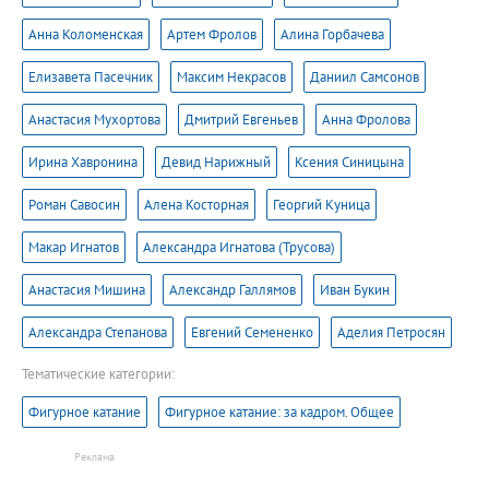
Анна Коломенская
Артем Фролов
Алина Горбачева
Елизавета Пасечник
Максим Некрасов
Даниил Самсонов
Анастасия Мухортова
Дмитрий Евгеньев
Анна Фролова
Ирина Хавронина
Девид Нарижный
Ксения Синицына
Роман Савосин
Алена Косторная
Георгий Куница
Макар Игнатов
Александра Игнатова (Трусова)
Анастасия Мишина
Александр Галлямов
Иван Букин
Александра Степанова
Евгений Семененко
Аделия Петросян
Тематические категории:
Фигурное катание
Фигурное катание: за кадром. Общее