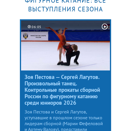
ФИГУРНОЕ КАТАНИЕ: ВСЕ
ВЫСТУПЛЕНИЯ СЕЗОНА
06:05
Зоя Пестова — Сергей Лагутов.
Произвольный танец.
Контрольные прокаты сборной
России по фигурному катанию
среди юниоров 2026
Зоя Пестова и Сергей Лагутов,
уступавшие в прошлом сезоне только
лидерам сборной (Марии Фефеловой
и Артему Валову), представили