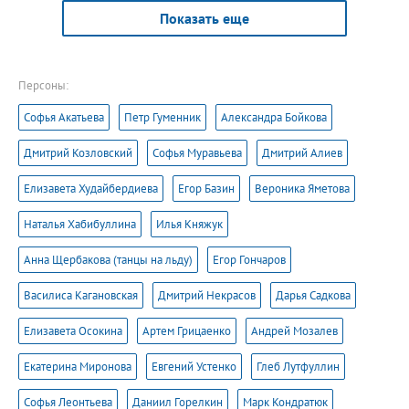
Показать еще
Персоны:
Софья Акатьева
Петр Гуменник
Александра Бойкова
Дмитрий Козловский
Софья Муравьева
Дмитрий Алиев
Елизавета Худайбердиева
Егор Базин
Вероника Яметова
Наталья Хабибуллина
Илья Княжук
Анна Щербакова (танцы на льду)
Егор Гончаров
Василиса Кагановская
Дмитрий Некрасов
Дарья Садкова
Елизавета Осокина
Артем Грицаенко
Андрей Мозалев
Екатерина Миронова
Евгений Устенко
Глеб Лутфуллин
Софья Леонтьева
Даниил Горелкин
Марк Кондратюк