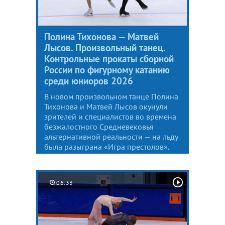
Полина Тихонова — Матвей
Лысов. Произвольный танец.
Контрольные прокаты сборной
России по фигурному катанию
среди юниоров 2026
В новом произвольном танце Полина
Тихонова и Матвей Лысов окунули
зрителей и специалистов во времена
безжалостного Средневековья
альтернативной реальности — на льду
была разыграна «Игра престолов».
06:33