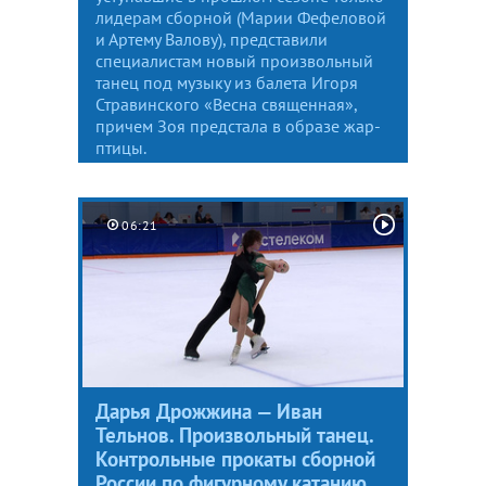
лидерам сборной (Марии Фефеловой
и Артему Валову), представили
специалистам новый произвольный
танец под музыку из балета Игоря
Стравинского «Весна священная»,
причем Зоя предстала в образе жар-
птицы.
06:21
Дарья Дрожжина — Иван
Тельнов. Произвольный танец.
Контрольные прокаты сборной
России по фигурному катанию