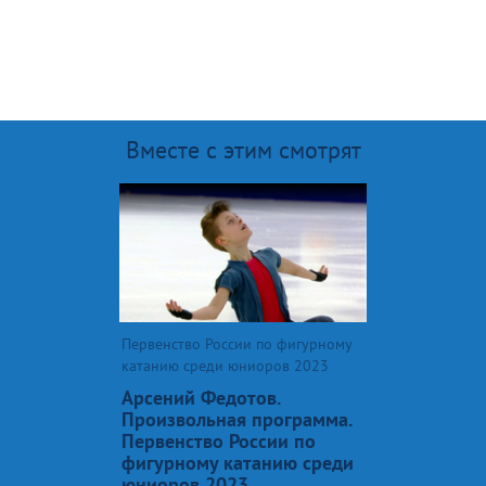
Вместе с этим смотрят
Первенство России по фигурному
катанию среди юниоров 2023
Арсений Федотов.
Произвольная программа.
Первенство России по
фигурному катанию среди
юниоров 2023