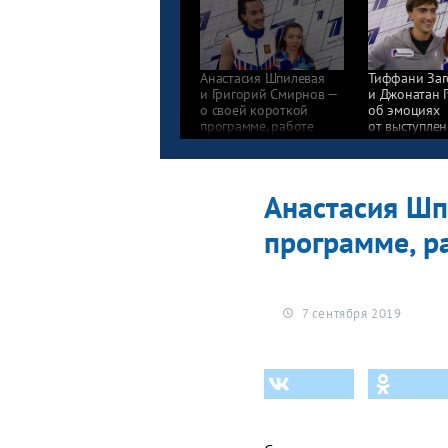
Анастасия Шпилевая
Тиффани Заг
и Григорий Смирнов —
и Джонатан 
о своей короткой
об эмоциях
программе, работе
от выступле
в межсезонье и планах
и успехах в
на сезон
сезоне
Анастасия Шп
программе, р
7 сентября 2019