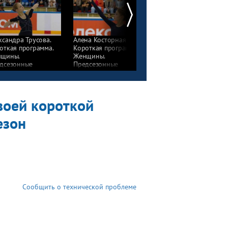
ксандра Трусова.
Алена Косторная.
Станислава
откая программа.
Короткая программа.
Константинова.
щины.
Женщины.
Короткая программа.
дсезонные
Предсезонные
Женщины.
трольные прокаты
контрольные прокаты
Предсезонные
фигурному катанию
по фигурному катанию
контрольные прокаты
9/20
2019/20
по фигурному катани
2019/20
воей короткой
езон
Сообщить о технической проблеме