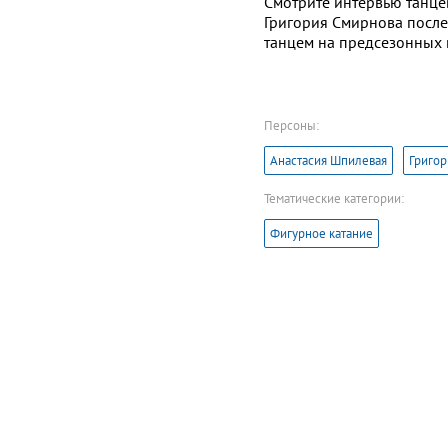
Смотрите интервью танце
Григория Смирнова посл
танцем
на предсезонных 
Персоны:
Анастасия Шпилевая
Григор
Тематические категории:
Фигурное катание