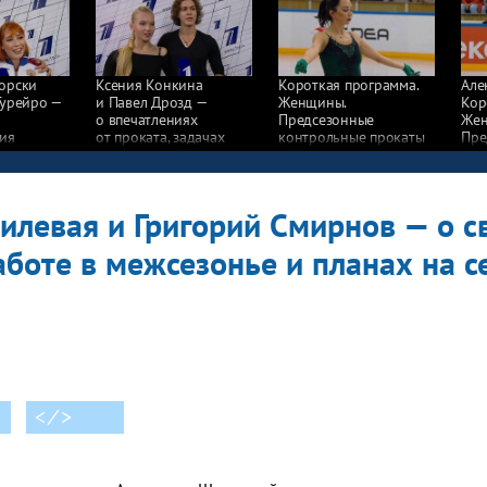
орски
Ксения Конкина
Короткая программа.
Але
Гурейро —
и Павел Дрозд —
Женщины.
Кор
о впечатлениях
Предсезонные
Жен
ния
от проката, задачах
контрольные прокаты
Пре
 прошлом
на сезон и выборе
по фигурному катанию
кон
музыки
2019/20
по 
201
илевая и Григорий Смирнов — о с
аботе в межсезонье и планах на с
< ⁄ >