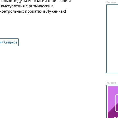
вального дуэта Анастасии Шпилевой и
е
выступления с ритмическим
контрольных прокатах в Лужниках!
ий Смирнов