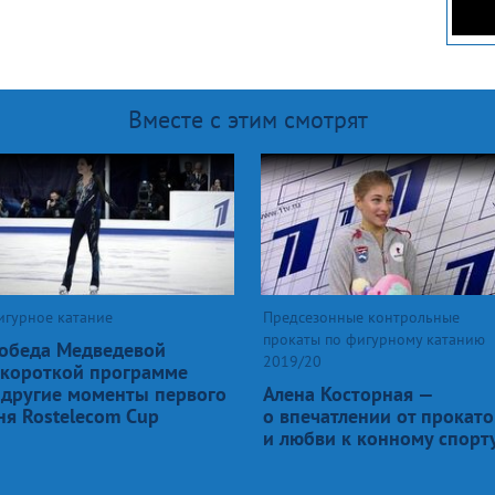
Вместе с этим смотрят
игурное катание
Предсезонные контрольные
прокаты по фигурному катанию
обеда Медведевой
2019/20
 короткой программе
 другие моменты первого
Алена Косторная —
ня Rostelecom Cup
о впечатлении от прокато
и любви к конному спорт