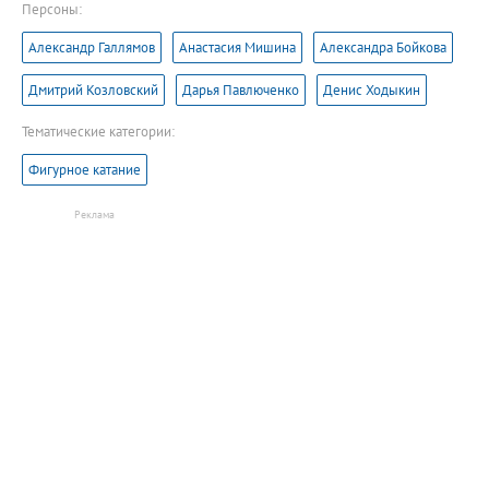
Персоны:
Александр Галлямов
Анастасия Мишина
Александра Бойкова
Дмитрий Козловский
Дарья Павлюченко
Денис Ходыкин
Тематические категории:
Фигурное катание