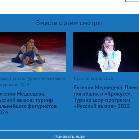
Вместе с этим смотрят
сский вызов: турнир сильнейших
Русский вызов 2025
игуристов 2024
Евгения Медведева. Памя
вгения Медведева.
погибших в «Крокусе».
усский вызов: турнир
Турнир шоу-программ
ильнейших фигуристов
«Русский вызов» 2025
024
Показать еще