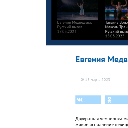
Евгения Медведева.
Татьяна Вол
Русский вызов.
Максим Тран
18.03.2023
Русский вызо
18.03.2023
Евгения Медв
18 марта 2023
Двукратная чемпионка м
живое исполнение певицы