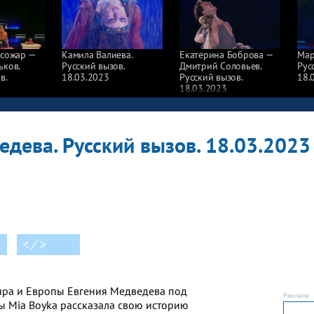
осожар —
Камила Валиева.
Екатерина Боброва —
Мар
ьков.
Русский вызов.
Дмитрий Соловьев.
Рус
в.
18.03.2023
Русский вызов.
18.
18.03.2023
едева. Русский вызов. 18.03.2023
< ⁄ >
ира и Европы Евгения Медведева под
 Mia Boyka рассказала свою историю