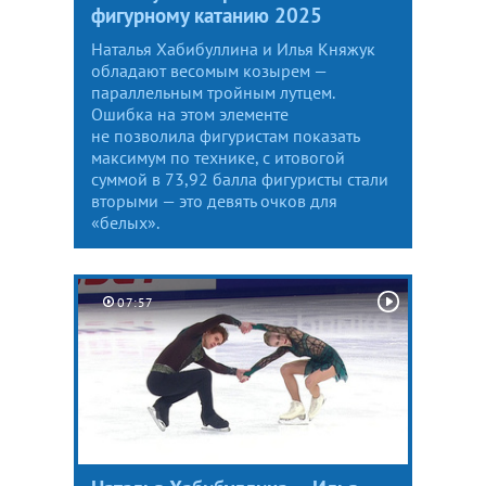
фигурному катанию 2025
Наталья Хабибуллина и Илья Княжук
обладают весомым козырем —
параллельным тройным лутцем.
Ошибка на этом элементе
не позволила фигуристам показать
максимум по технике, с итовогой
суммой в 73,92 балла фигуристы стали
вторыми — это девять очков для
«белых».
07:57