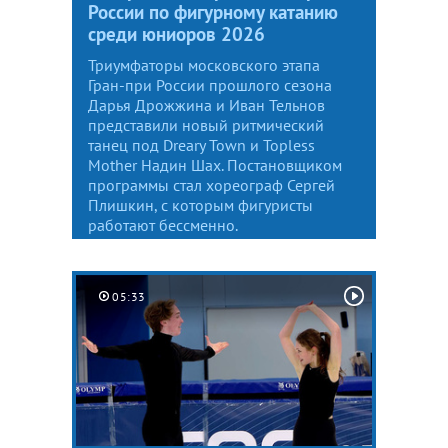
России по фигурному катанию
среди юниоров 2026
Триумфаторы московского этапа
Гран-при России прошлого сезона
Дарья Дрожжина и Иван Тельнов
представили новый ритмический
танец под Dreary Town и Topless
Mother Надин Шах. Постановщиком
программы стал хореограф Сергей
Плишкин, с которым фигуристы
работают бессменно.
05:33