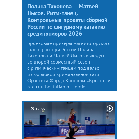
Полина Тихонова — Матвей
Лысов. Ритм-танец.
Контрольные прокаты сборной
России по фигурному катанию
среди юниоров 2026
Бронзовые призеры магнитогорского
этапа Гран-при России Полина
Тихонова и Матвей Лысов выходят
во второй совместный сезон
с ритмическим танцем под вальс
из культовой криминальной саги
Фрэнсиса Форда Копполы «Крестный
отец» и Be Italian от Fergie.
05:36