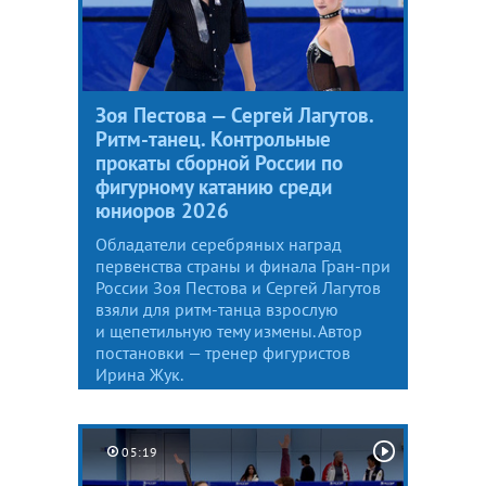
Зоя Пестова — Сергей Лагутов.
Ритм-танец. Контрольные
прокаты сборной России по
фигурному катанию среди
юниоров 2026
Обладатели серебряных наград
первенства страны и финала Гран-при
России Зоя Пестова и Сергей Лагутов
взяли для ритм-танца взрослую
и щепетильную тему измены. Автор
постановки — тренер фигуристов
Ирина Жук.
05:19