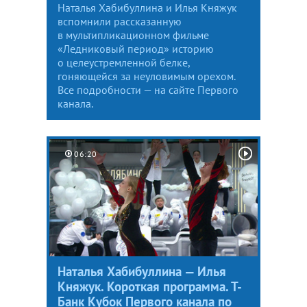
Наталья Хабибуллина и Илья Княжук
вспомнили рассказанную
в мультипликационном фильме
«Ледниковый период» историю
о целеустремленной белке,
гоняющейся за неуловимым орехом.
Все подробности — на сайте Первого
канала.
06:20
Наталья Хабибуллина — Илья
Княжук. Короткая программа. Т-
Банк Кубок Первого канала по