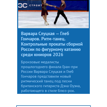
Варвара Слуцкая — Глеб
Гончаров. Ритм-танец.
Контрольные прокаты сборной
России по фигурному катанию
среди юниоров 2026
Бронзовые медалисты
прошлогоднего финала Гран-при
России Варвара Слуцкая и Глеб
Гончаров представили новый
ритмический танец под песни
британского гитариста Дэна Оуэна,
работающего в стиле блюз-рок.