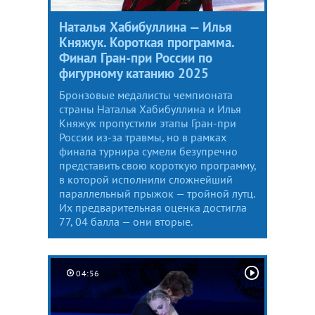
Наталья Хабибуллина — Илья
Княжук. Короткая программа.
Финал Гран-при России по
фигурному катанию 2025
Бронзовые медалисты чемпионата
страны Наталья Хабибуллина и Илья
Княжук пропустили этапы Гран-при
России из-за травмы, но в рамках
финала турнира сумели безупречно
представить свою короткую программу,
в которой исполнили сложнейший
параллельный прыжок — тройной лутц.
Их предварительная оценка достигла
77, 04 балла — они вторые.
04:56