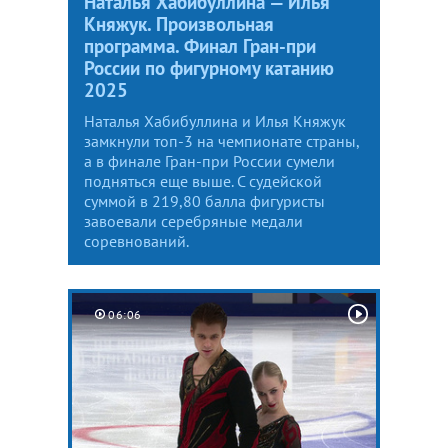
Наталья Хабибуллина — Илья
Княжук. Произвольная
программа. Финал Гран-при
России по фигурному катанию
2025
Наталья Хабибуллина и Илья Княжук
замкнули топ-3 на чемпионате страны,
а в финале Гран-при России сумели
подняться еще выше. С судейской
суммой в 219,80 балла фигуристы
завоевали серебряные медали
соревнований.
06:06