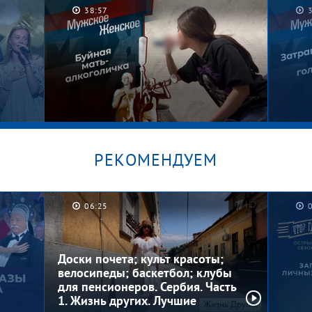
38:57
РЕКОМЕНДУЕМ
06:25
лант
Секрет Дианы. Мужское /
Котл
ром
Женское
Женс
Доски почета; культ красоты;
велосипеды; баскетбол; клубы
для пенсионеров. Сербия. Часть
1. Жизнь других. Лучшие