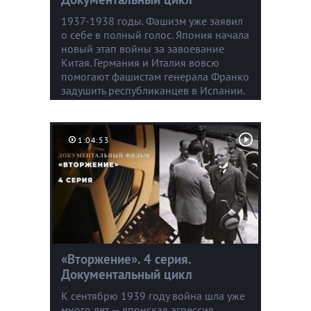
1937-1938 годы. Фашизм уже заявил
о себе в полный голос. Япония начала
новый этап войны за завоевание
Китая. Германия и Италия вовсю
помогают фашистам генерала Франко
задушить республиканцев в Испании.
1:04:53
«Вторжение». 4 серия.
Документальный цикл
К сентябрю 1939 году война шла уже
много лет — японская агрессия