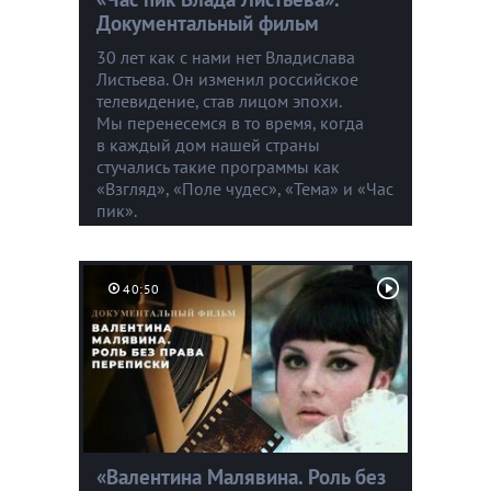
Документальный фильм
30 лет как с нами нет Владислава
Листьева. Он изменил российское
телевидение, став лицом эпохи.
Мы перенесемся в то время, когда
в каждый дом нашей страны
стучались такие программы как
«Взгляд», «Поле чудес», «Тема» и «Час
пик».
40:50
«Валентина Малявина. Роль без