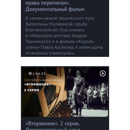
права переписки».
Документальный фильм
В самом начале творческого пути
Валентины Малявиной судьба
благоволила ей. Она снялась
в «Ивановом детстве» Андрея
Тарковского и в фильме «Король-
олень» Павла Арсенова. А затем удача
от актрисы отвернулась.
1:04:55
«Вторжение». 2 серия.
Документальный цикл