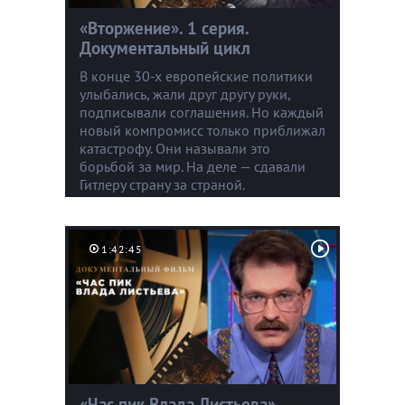
«Вторжение». 1 серия.
Документальный цикл
В конце 30-х европейские политики
улыбались, жали друг другу руки,
подписывали соглашения. Но каждый
новый компромисс только приближал
катастрофу. Они называли это
борьбой за мир. На деле — сдавали
Гитлеру страну за страной.
1:42:45
«Час пик Влада Листьева».