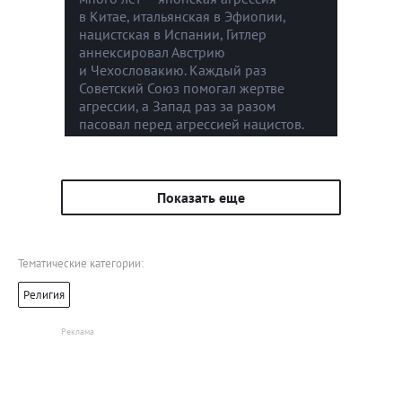
в Китае, итальянская в Эфиопии,
нацистская в Испании, Гитлер
аннексировал Австрию
и Чехословакию. Каждый раз
Советский Союз помогал жертве
агрессии, а Запад раз за разом
пасовал перед агрессией нацистов.
Показать еще
Тематические категории:
Религия