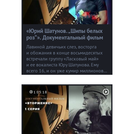
«Юрий Шатунов. „Шипы белых
роз“». Документальный фильм
Лавиной девичьих слез, восторга
и обожания в конце восьмидесятых
встречали группу «Ласковый май»
и ее вокалиста Юру Шатунова. Ему
всего 16, и он уже кумир миллионов…
1:05:18