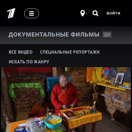
ВОЙТИ
ДОКУМЕНТАЛЬНЫЕ
ФИЛЬМЫ
12+
ВСЕ ВИДЕО
СПЕЦИАЛЬНЫЕ РЕПОРТАЖИ
ИСКАТЬ ПО ЖАНРУ
Про историю
Про жизнь замечательных людей
Про шоу-бизнес
Про здоровье
Про кино и театр
Про армию