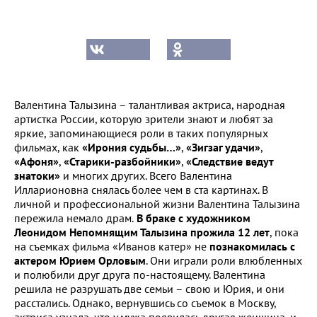
Валентина Талызина – талантливая актриса, народная
артистка России, которую зрители знают и любят за
яркие, запоминающиеся роли в таких популярных
фильмах, как
«Ирония судьбы…»
,
«Зигзаг удачи»
,
«Афоня»
,
«Старики-разбойники»
,
«Следствие ведут
знатоки»
и многих других. Всего Валентина
Илларионовна снялась более чем в ста картинах. В
личной и профессиональной жизни Валентина Талызина
пережила немало драм.
В браке с художником
Леонидом Непомнящим Талызина прожила 12 лет
, пока
на съемках фильма «Иванов катер» не
познакомилась с
актером Юрием Орловым
. Они играли роли влюбленных
и полюбили друг друга по-настоящему. Валентина
решила не разрушать две семьи – свою и Юрия, и они
расстались. Однако, вернувшись со съемок в Москву,
актриса узнала, что у мужа появилась другая женщина, и