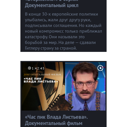
Документальный цикл
В конце 30-х европейские политики
улыбались, жали друг другу руки,
подписывали соглашения. Но каждый
новый компромисс только приближал
катастрофу. Они называли это
борьбой за мир. На деле — сдавали
Гитлеру страну за страной.
1:42:45
«Час пик Влада Листьева».
Документальный фильм