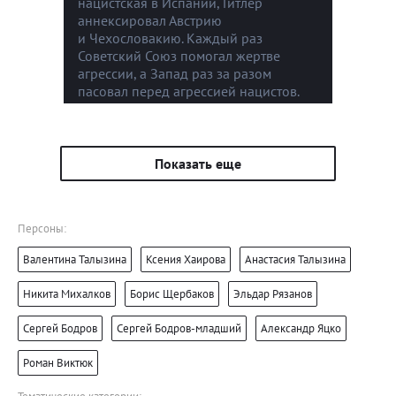
нацистская в Испании, Гитлер
аннексировал Австрию
и Чехословакию. Каждый раз
Советский Союз помогал жертве
агрессии, а Запад раз за разом
пасовал перед агрессией нацистов.
Показать еще
Персоны:
Валентина Талызина
Ксения Хаирова
Анастасия Талызина
Никита Михалков
Борис Щербаков
Эльдар Рязанов
Сергей Бодров
Сергей Бодров-младший
Александр Яцко
Роман Виктюк