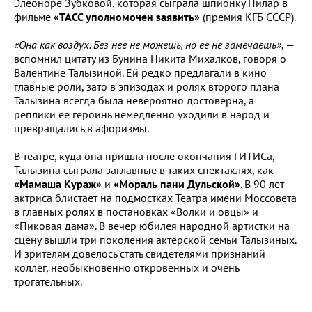
Элеоноре Зубковой, которая сыграла шпионку Пилар в
фильме
«ТАСС уполномочен заявить»
(премия КГБ СССР).
«Она как воздух. Без нее не можешь, но ее не замечаешь»
, —
вспомнил цитату из Бунина Никита Михалков, говоря о
Валентине Талызиной. Ей редко предлагали в кино
главные роли, зато в эпизодах и ролях второго плана
Талызина всегда была невероятно достоверна, а
реплики ее героинь немедленно уходили в народ и
превращались в афоризмы.
В театре, куда она пришла после окончания ГИТИСа,
Талызина сыграла заглавные в таких спектаклях, как
«Мамаша Кураж»
и
«Мораль пани Дульской»
. В 90 лет
актриса блистает на подмостках Театра имени Моссовета
в главных ролях в постановках «Волки и овцы» и
«Пиковая дама». В вечер юбилея народной артистки на
сцену вышли три поколения актерской семьи Талызиных.
И зрителям довелось стать свидетелями признаний
коллег, необыкновенно откровенных и очень
трогательных.