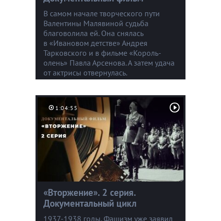
В самом начале творческого пути
Валентины Малявиной судьба
благоволила ей. Она снялась
в «Ивановом детстве» Андрея
Тарковского и в фильме «Король-
олень» Павла Арсенова. А затем удача
от актрисы отвернулась.
1:04:55
«Вторжение». 2 серия.
Документальный цикл
1937-1938 годы. Фашизм уже заявил