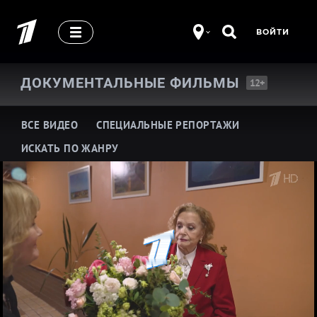
ВОЙТИ
ДОКУМЕНТАЛЬНЫЕ
ФИЛЬМЫ
12+
ВСЕ ВИДЕО
СПЕЦИАЛЬНЫЕ РЕПОРТАЖИ
ИСКАТЬ ПО ЖАНРУ
Про историю
Про жизнь замечательных людей
Про шоу-бизнес
Про здоровье
Про кино и театр
Про армию