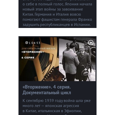
о себе в полный голос. Япония начала
новый этап войны за завоевание
Китая. Германия и Италия вовсю
помогают фашистам генерала Франко
задушить республиканцев в Испании.
1:04:53
«Вторжение». 4 серия.
Документальный цикл
К сентябрю 1939 году война шла уже
много лет — японская агрессия
в Китае, итальянская в Эфиопии,