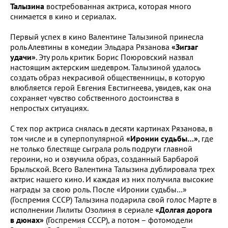
Талызина
востребованная актриса, которая много
снимается в кино и сериалах.
Первый успех в кино Валентине Талызиной принесла
роль Алевтины в комедии Эльдара Рязанова
«Зигзаг
удачи»
. Эту роль критик Борис Поюровский назвал
настоящим актерским шедевром. Талызиной удалось
создать образ некрасивой общественницы, в которую
влюбляется герой Евгения Евстигнеева, увидев, как она
сохраняет чувство собственного достоинства в
непростых ситуациях.
С тех пор актриса снялась в десяти картинах Рязанова, в
том числе и в суперпопулярной
«Иронии судьбы…»
, где
не только блестяще сыграла роль подруги главной
героини, но и озвучила образ, созданный Барбарой
Брыльской. Всего Валентина Талызина дублировала трех
актрис нашего кино. И каждая из них получила высокие
награды за свою роль. После «Иронии судьбы…»
(Госпремия СССР) Талызина подарила свой голос Марте в
исполнении Лилиты Озолиня в сериале
«Долгая дорога
в дюнах»
(Госпремия СССР), а потом – фотомодели