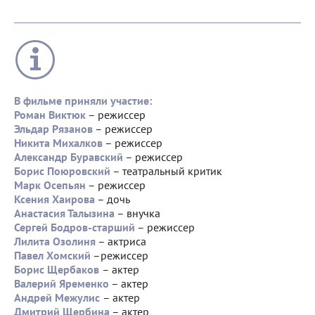
В фильме приняли участие:
Роман Виктюк
– режиссер
Эльдар Рязанов
– режиссер
Никита Михалков
– режиссер
Александр Буравский
– режиссер
Борис Поюровский
– театральный критик
Марк Осепьян
– режиссер
Ксения Хаирова
– дочь
Анастасия Талызина
– внучка
Сергей Бодров-старший
– режиссер
Лилита Озолиня
– актриса
Павел Хомский
–режиссер
Борис Щербаков
– актер
Валерий Яременко
– актер
Андрей Межулис
– актер
Дмитрий Щербина
– актер