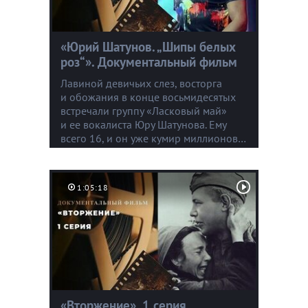
«Юрий Шатунов. „Шипы белых
роз“». Документальный фильм
Лавиной девичьих слез, восторга
и обожания в конце восьмидесятых
встречали группу «Ласковый май»
и ее вокалиста Юру Шатунова. Ему
всего 16, и он уже кумир миллионов…
1:05:18
«Вторжение». 1 серия.