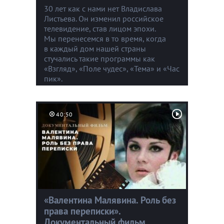
30 лет как с нами нет Владислава
Листьева. Он изменил российское
телевидение, став лицом эпохи.
Мы перенесемся в то время, когда
в каждый дом нашей страны
стучались такие программы как
«Взгляд», «Поле чудес», «Тема» и «Час
пик».
40:50
«Валентина Малявина. Роль без
права переписки».
Документальный фильм