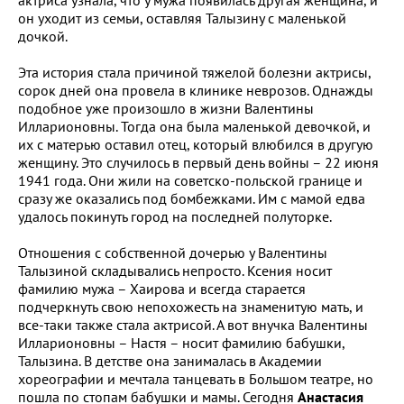
он уходит из семьи, оставляя Талызину с маленькой
дочкой.
Эта история стала причиной тяжелой болезни актрисы,
сорок дней она провела в клинике неврозов. Однажды
подобное уже произошло в жизни Валентины
Илларионовны. Тогда она была маленькой девочкой, и
их с матерью оставил отец, который влюбился в другую
женщину. Это случилось в первый день войны – 22 июня
1941 года. Они жили на советско-польской границе и
сразу же оказались под бомбежками. Им с мамой едва
удалось покинуть город на последней полуторке.
Отношения с собственной дочерью у Валентины
Талызиной складывались непросто. Ксения носит
фамилию мужа – Хаирова и всегда старается
подчеркнуть свою непохожесть на знаменитую мать, и
все-таки также стала актрисой. А вот внучка Валентины
Илларионовны – Настя – носит фамилию бабушки,
Талызина. В детстве она занималась в Академии
хореографии и мечтала танцевать в Большом театре, но
пошла по стопам бабушки и мамы. Сегодня
Анастасия