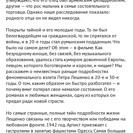
другие — что рос мальчик в семье состоятельного
торговца. Однако наше расследование показало:
родного отца он не видел никогда.
Покрыты тайной и его молодые годы. То ли был
белогвардейцем на гражданской, то ли спрятался от
войны, и в 20-е годы стал румынским подданным. Что
было на самом деле? Об этом — в фильме. Как
безродному юноше, без связей, без музыкального
образования, удалось стать кумиром довоенной Европы,
певцом, которого боготворили и короли, и нищие? Мы
расскажем о неизвестных раньше подробностях
феноменального взлета Петра Лешенко в 20-е и 30-е
годы. О том, каким образом он быстро разбогател — и
почему вмиг потерял свое немалое состояние. О его
романах и любимых женщинах, одну из которых он
предал ради новой страсти.
Но самые странные, полные тайн подробности жизни
Лещенко связаны не с его творчеством или победами на
любовном фронте. 1942 год. Артист приезжает с
гастролями в занятую фашистами Одессу. Самая большая