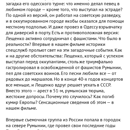
загадка его одесского турне: что именно делал певец в
любимом городе — кроме того, что выступал на эстраде?
По одной из версий, он работал на советскую разведку,
и в оккупированном городе якобы оказался для помощи
местному подполью. И даже провез в Одессу взрывчатку
для диверсий в порту. Есть и противоположная версия:
Лещенко активно сотрудничал с фашистами. Что было в
реальности? Впервые в нашем фильме историки
спецслужб прольют свет на эти загадочные события. Как
и на другие обстоятельства: Лещенко, который с успехом
выступал перед оккупантами, столь же триумфально
гастролировал в освобожденной от фашистов Румынии,
пел для советских воинов. Его песни любили все — от
рядовых до маршалов. Но в конце 40-х годов концертов
все меньше, и Лещенко вдруг решает уехать в СССР.
Вместо этого — арест в 51-м, румынская тюрьма,
жестокие допросы. Почему это случилось? Как погиб
кумир Европы? Сенсационные сведения об этом — в
нашем фильме.
Впервые съемочная группа из России попала в городок
на севере Румынии, где провел свои последние годы