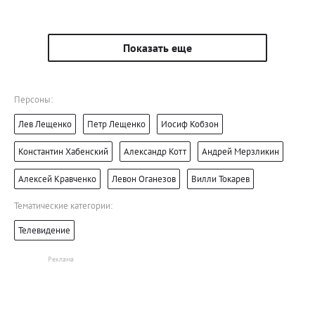
Показать еще
Персоны:
Лев Лещенко
Петр Лещенко
Иосиф Кобзон
Константин Хабенский
Александр Котт
Андрей Мерзликин
Алексей Кравченко
Левон Оганезов
Вилли Токарев
Тематические категории:
Телевидение