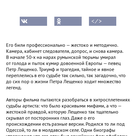
< ⁄ >
Его били профессионально — жестоко и методично.
Камера, кабинет следователя, допрос, и снова камера.
В начале 50-х на нарах румынской тюрьмы умирал
от голода и пыток кумир довоенной Европы — певец
Петр Лещенко. Триумф и трагедия, тайное и явное
переплелись в его судьбе так сильно, так загадочно, что
до сих пор о жизни Петра Лещенко ходит множество
легенд.
Авторы фильма пытаются разобраться в хитросплетениях
судьбы артиста: что было красивыми мифами, а что —
жестокой правдой, которую Лещенко так тщательно
скрывал от посторонних глаз. Даже о его
происхождении есть разные версии. Родился то ли под
Одессой, то ли в молдавском селе. Одни биографы
утверждают, что его отец был армейским фельдфебелем,