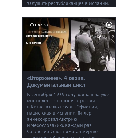
задушить республиканцев в Испании.
1:04:53
«Вторжение». 4 серия.
Документальный цикл
К сентябрю 1939 году война шла уже
много лет — японская агрессия
в Китае, итальянская в Эфиопии,
нацистская в Испании, Гитлер
аннексировал Австрию
и Чехословакию. Каждый раз
Советский Союз помогал жертве
агрессии, а Запад раз за разом