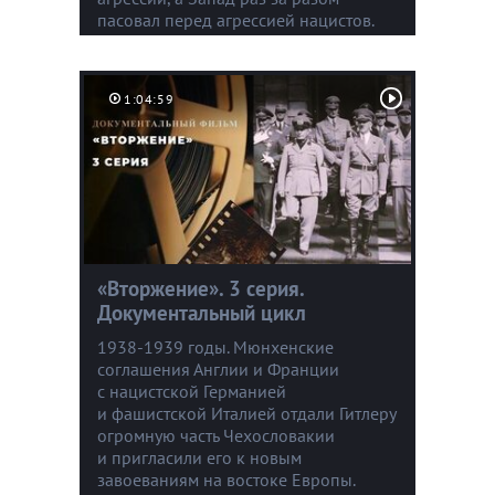
пасовал перед агрессией нацистов.
1:04:59
«Вторжение». 3 серия.
Документальный цикл
1938-1939 годы. Мюнхенские
соглашения Англии и Франции
с нацистской Германией
и фашистской Италией отдали Гитлеру
огромную часть Чехословакии
и пригласили его к новым
завоеваниям на востоке Европы.