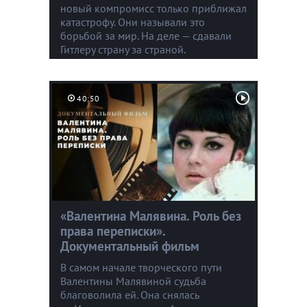
новый компромисс только приближал
катастрофу. Они называли это
борьбой за мир. На деле — сдавали
Гитлеру страну за страной.
40:50
«Валентина Малявина. Роль без
права переписки».
Документальный фильм
В самом начале творческого пути
Валентины Малявиной судьба
благоволила ей. Она снялась