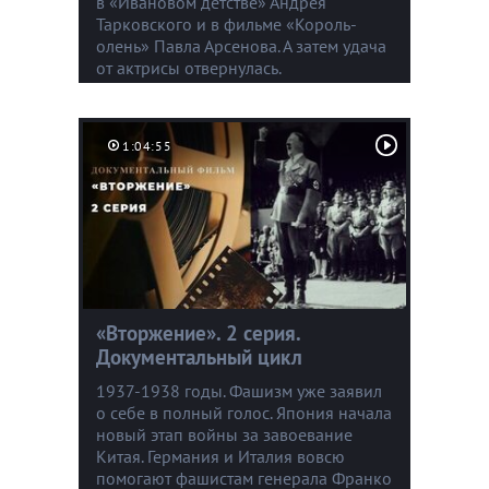
в «Ивановом детстве» Андрея
Тарковского и в фильме «Король-
олень» Павла Арсенова. А затем удача
от актрисы отвернулась.
1:04:55
«Вторжение». 2 серия.
Документальный цикл
1937-1938 годы. Фашизм уже заявил
о себе в полный голос. Япония начала
новый этап войны за завоевание
Китая. Германия и Италия вовсю
помогают фашистам генерала Франко