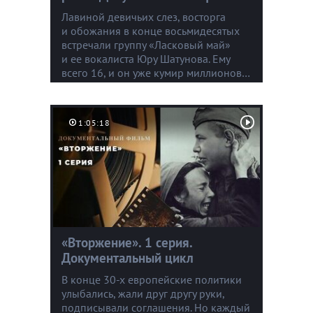
Лавиной девичьих слез, восторга
и обожания в конце восьмидесятых
встречали группу «Ласковый май»
и ее вокалиста Юру Шатунова. Ему
всего 16, и он уже кумир миллионов…
1:05:18
«Вторжение». 1 серия.
Документальный цикл
В конце 30-х европейские политики
улыбались, жали друг другу руки,
подписывали соглашения. Но каждый