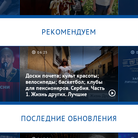
РЕКОМЕНДУЕМ
06:25
Котлеты на шкафу. Мужское /
Граф
Женское
Женс
Доски почета; культ красоты;
велосипеды; баскетбол; клубы
для пенсионеров. Сербия. Часть
1. Жизнь других. Лучшие
моменты
ПОСЛЕДНИЕ ОБНОВЛЕНИЯ
Загад
 шоу
Где? 