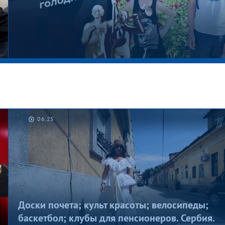
06:25
Котлеты на шкафу. Мужское / Женское
Доски почета; культ красоты; велосипеды;
баскетбол; клубы для пенсионеров. Сербия.