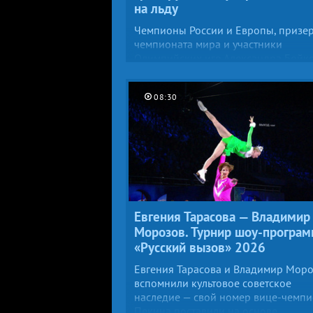
на льду
Чемпионы России и Европы, призе
чемпионата мира и участники
Олимпийских игр Александра Бойк
и Дмитрий Козловский вышли на л
«Юбилейного» под трек группы IO
08:30
«Одно и то же».
Евгения Тарасова — Владимир
Морозов. Турнир шоу-програ
«Русский вызов» 2026
Евгения Тарасова и Владимир Мор
вспомнили культовое советское
наследие — свой номер вице-чемп
Пекина поставили на основе