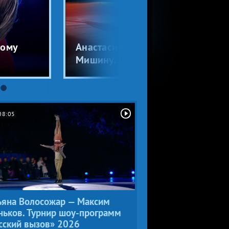
кому
Анастасия Мишина — Александр Г
Мишину. Праздник на льду
08:05
ьяна Волосожар — Максим
ньков. Турнир шоу-программ
сский вызов» 2026