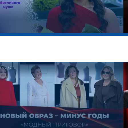
09:32
уанская красавица. Давай поженимся!