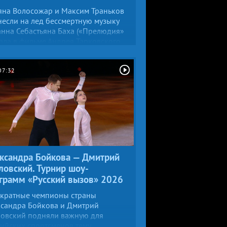
яна Волосожар и Максим Траньков
если на лед бессмертную музыку
нна Себастьяна Баха («Прелюдия»
ала в фильме Андрея Тарковского
ярис», где главной темой было
яние). Номер двукратных
мпийских чемпионов прозвучал
07:32
оящей молитвой. Екатерина
ова отметила выступление
циальным призом.
ксандра Бойкова — Дмитрий
ловский. Турнир шоу-
грамм «Русский вызов» 2026
хкратные чемпионы страны
ксандра Бойкова и Дмитрий
ловский подняли важную для
ийских спортсменов тему