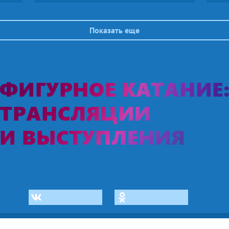
«Стюардесса по имени Жанна», «Чито-
недо
нок
Гврито» и двукратные бронзовые
Фигу
нал,
призеры Пекина, объединяющие эти
боль
Показать еще
песенные хиты разных эпох. По итогам
пре
з).
турнира Анастасия и Александр стали
третьими.