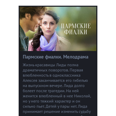
Пармские фиалки. Мелодрама
Жизнь красавицы Лиды полна
драматичных поворотов. Первая
влюбленность в одноклассника
Алексея заканчивается его гибелью
на выпускном вечере. Лида долго
болеет после трагедии. На ней
женится влюбленный в нее Николай,
но у него тяжкий характер и он
сильно пьет. Детей у пары нет. Лида
принимает решение изменить судьбу