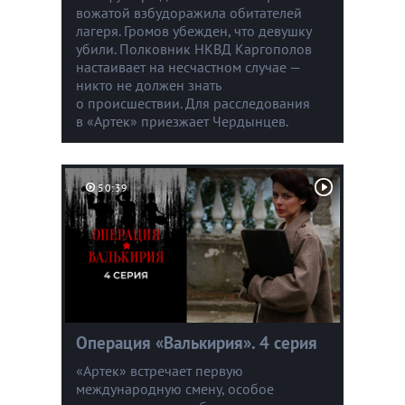
вожатой взбудоражила обитателей
лагеря. Громов убежден, что девушку
убили. Полковник НКВД Каргополов
настаивает на несчастном случае —
никто не должен знать
о происшествии. Для расследования
в «Артек» приезжает Чердынцев.
50:39
Операция «Валькирия». 4 серия
«Артек» встречает первую
международную смену, особое