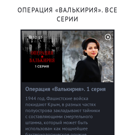
ОПЕРАЦИЯ «ВАЛЬКИРИЯ». ВСЕ
СЕРИИ
52:13
Операция «Валькирия». 1 серия
1944 год. Фашистские войска
покидают Крым, в разных частях
полуострова закладывают тайники
с составляющими смертельного
штамма, который может быть
использован как мощнейшее
бактериологическое оружие.