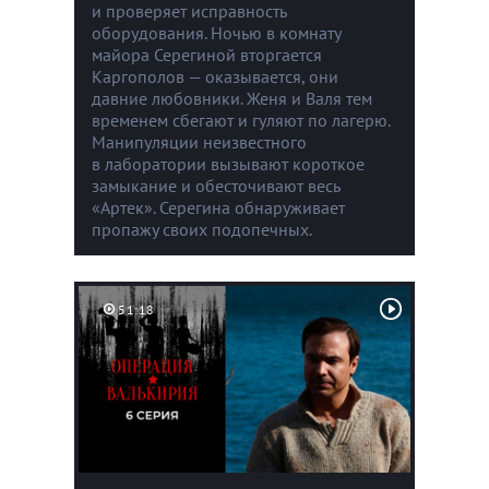
и проверяет исправность
оборудования. Ночью в комнату
майора Серегиной вторгается
Каргополов — оказывается, они
давние любовники. Женя и Валя тем
временем сбегают и гуляют по лагерю.
Манипуляции неизвестного
в лаборатории вызывают короткое
замыкание и обесточивают весь
«Артек». Серегина обнаруживает
пропажу своих подопечных.
51:18