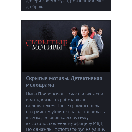
дочери своего мужа, рожденной еще
до брака.
Скрытые мотивы. Детективная
мелодрама
Нина Покровская — счастливая жена
и мать, когда-то работавшая
следователем. После громкого дела
о серийном убийце она растворилась
в семье, оставив карьеру мужу —
высокопоставленному офицеру МВД.
Но однажды, фотографируя на улице,