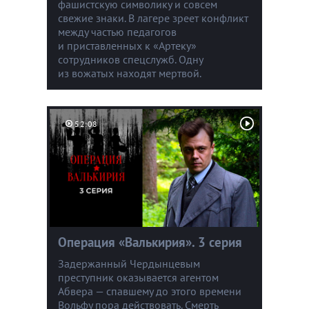
фашистскую символику и совсем
свежие знаки. В лагере зреет конфликт
между частью педагогов
и приставленных к «Артеку»
сотрудников спецслужб. Одну
из вожатых находят мертвой.
52:08
Операция «Валькирия». 3 серия
Задержанный Чердынцевым
преступник оказывается агентом
Абвера — спавшему до этого времени
Вольфу пора действовать. Смерть