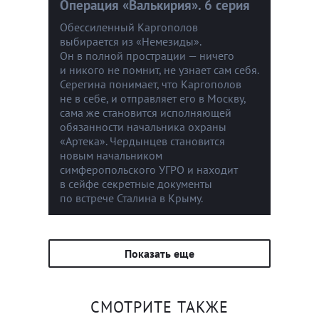
Операция «Валькирия». 6 серия
Обессиленный Каргополов
выбирается из «Немезиды».
Он в полной прострации — ничего
и никого не помнит, не узнает сам себя.
Серегина понимает, что Каргополов
не в себе, и отправляет его в Москву,
сама же становится исполняющей
обязанности начальника охраны
«Артека». Чердынцев становится
новым начальником
симферопольского УГРО и находит
в сейфе секретные документы
по встрече Сталина в Крыму.
Показать еще
СМОТРИТЕ ТАКЖЕ