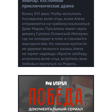
Янычар. Костюмная
приключенческая драма
Конец XVI века. Чтобы исполнить
последнюю волю отца, казак Алеха
отправляется на чужбину поклониться
Деве Марии. Путь Алехи лежит через
дворец Султана Османской Империи,
где он попадает в плен и становится
янычаром Али. Но никакие крепости
не удержат вольного казака. Алеха
не теряет надежды обрести свободу,
исполнить волю отца, встретить свою
любовь и вернуться на Родину…