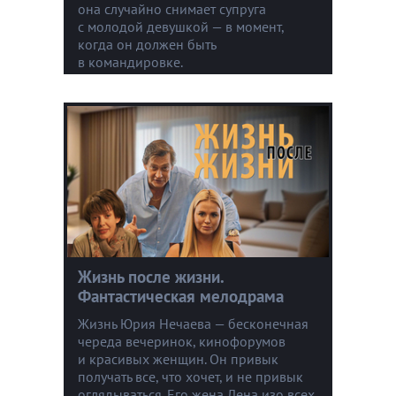
она случайно снимает супруга
с молодой девушкой — в момент,
когда он должен быть
в командировке.
Жизнь после жизни.
Фантастическая мелодрама
Жизнь Юрия Нечаева — бесконечная
череда вечеринок, кинофорумов
и красивых женщин. Он привык
получать все, что хочет, и не привык
оглядываться. Его жена Лена изо всех