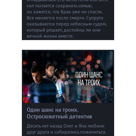
сил пытается сохранить семью,
но кажется, что брак уже не спасти.
Все меняется после смерти. Супруги
оказываются перед небесным судом,
который решает, достойны ли они
вечной жизни вместе.
Один шанс на троих.
Остросюжетный детектив
Десять лет назад Олег и Яна любили
друг друга и собирались пожениться.