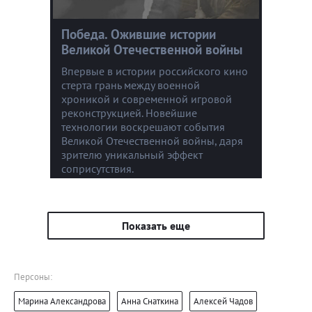
Победа. Ожившие истории
Великой Отечественной войны
Впервые в истории российского кино
стерта грань между военной
хроникой и современной игровой
реконструкцией. Новейшие
технологии воскрешают события
Великой Отечественной войны, даря
зрителю уникальный эффект
соприсутствия.
Показать еще
Персоны:
Марина Александрова
Анна Снаткина
Алексей Чадов