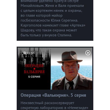
внимание уделено брату и сестре
Михайловым. Женя и Валя приехали
с целым кортежем нянек и охраны,
во главе которой майор
госбезопасности Юлия Серегина.
Каргополов намекает главе «Артека»
Шадову, что такая охрана может
быть только у внуков Сталина.
51:53
Операция «Валькирия». 5 серия
Неизвестный расконсервирует
секретную лабораторию в «Немезиде»