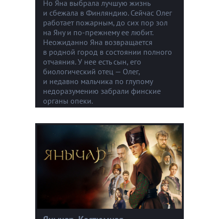
Но Яна выбрала лучшую жизнь
и сбежала в Финляндию. Сейчас Олег
работает пожарным, до сих пор зол
на Яну и по-прежнему ее любит.
Неожиданно Яна возвращается
в родной город в состоянии полного
отчаяния. У нее есть сын, его
биологический отец — Олег,
и недавно мальчика по глупому
недоразумению забрали финские
органы опеки.