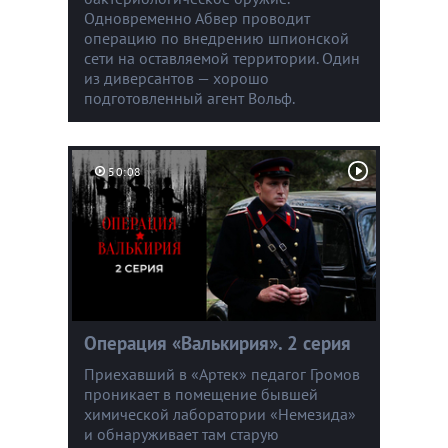
Одновременно Абвер проводит
операцию по внедрению шпионской
сети на оставляемой территории. Один
из диверсантов — хорошо
подготовленный агент Вольф.
50:08
Операция «Валькирия». 2 серия
Приехавший в «Артек» педагог Громов
проникает в помещение бывшей
химической лаборатории «Немезида»
и обнаруживает там старую