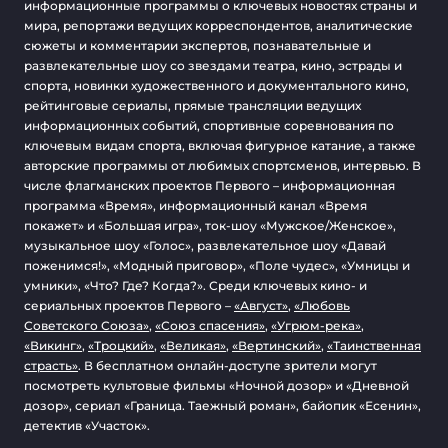
информационные программы о ключевых новостях страны и
мира, репортажи ведущих корреспондентов, аналитические
сюжеты и комментарии экспертов, познавательные и
развлекательные шоу со звездами театра, кино, эстрады и
спорта, новинки художественного и документального кино,
рейтинговые сериалы, прямые трансляции ведущих
информационных событий, спортивные соревнования по
ключевым видам спорта, включая фигурное катание, а также
авторские программы от любимых спортсменов, интервью. В
числе флагманских проектов Первого – информационная
программа «Время», информационный канал «Время
покажет» и «Большая игра», ток-шоу «Мужское/Женское»,
музыкальное шоу «Голос», развлекательное шоу «Давай
поженимся!», «Модный приговор», «Поле чудес», «Умницы и
умники», «Что? Где? Когда?». Среди ключевых кино- и
сериальных проектов Первого –
«Август»
,
«Любовь
Советского Союза»
,
«Союз спасения»
,
«Угрюм-река»
,
«Викинг»
,
«Троцкий»
,
«Великая»
,
«Вертинский»
,
«Таинственная
страсть»
. В бесплатном онлайн-доступе зрители могут
посмотреть культовые фильмы «Ночной дозор» и «Дневной
дозор», сериал «Граница. Таежный роман», байопик «Есенин»,
детектив «Участок».