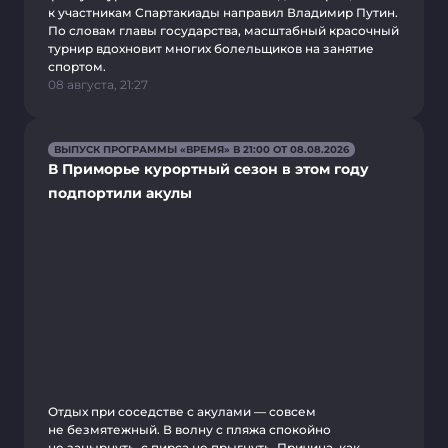
к участникам Спартакиады направил Владимир Путин.
По словам главы государства, масштабный красочный
турнир вдохновит многих болельщиков на занятие
спортом.
08 августа, 21:27
ВЫПУСК ПРОГРАММЫ «ВРЕМЯ» В 21:00 ОТ 08.08.2026
В Приморье курортный сезон в этом году
подпортили акулы
Отдых при соседстве с акулами — совсем
не безмятежный. В волну с пляжа спокойно
не занырнуть, с пирса не прыгнуть. Причина, как