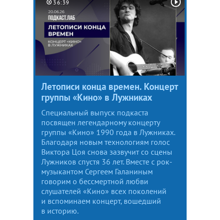
36:39
Летописи конца времен. Концерт
группы «Кино» в Лужниках
Специальный выпуск подкаста
посвящен легендарному концерту
группы «Кино» 1990 года в Лужниках.
Благодаря новым технологиям голос
Виктора Цоя снова зазвучит со сцены
Лужников спустя 36 лет. Вместе с рок-
музыкантом Сергеем Галаниным
говорим о бессмертной любви
слушателей «Кино» всех поколений
и вспоминаем концерт, вошедший
в историю.