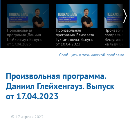
Произвольная
Произвольная
Произвольная
программа. Даниил
программа. Елизавета
программа. М
Глейхенгауз. Выпуск
Туктамышева. Выпуск
Ветлугин: пар
от 17.04.2023
от 10.04.2023
на льду. Выпус
от 24.03.2023
Сообщить о технической проблеме
Произвольная программа.
Даниил Глейхенгауз. Выпуск
от 17.04.2023
17 апреля 2023