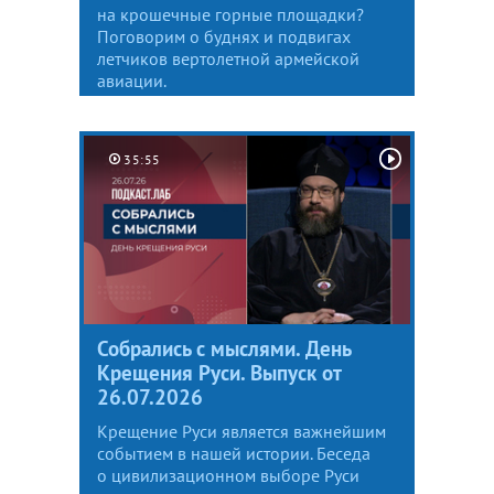
на крошечные горные площадки?
Поговорим о буднях и подвигах
летчиков вертолетной армейской
авиации.
35:55
Собрались с мыслями. День
Крещения Руси. Выпуск от
26.07.2026
Крещение Руси является важнейшим
событием в нашей истории. Беседа
о цивилизационном выборе Руси