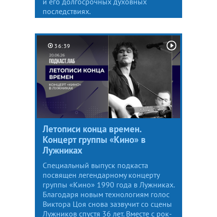
и его долгосрочных духовных
последствиях.
36:39
Летописи конца времен.
Концерт группы «Кино» в
Лужниках
Специальный выпуск подкаста
посвящен легендарному концерту
группы «Кино» 1990 года в Лужниках.
Благодаря новым технологиям голос
Виктора Цоя снова зазвучит со сцены
Лужников спустя 36 лет. Вместе с рок-