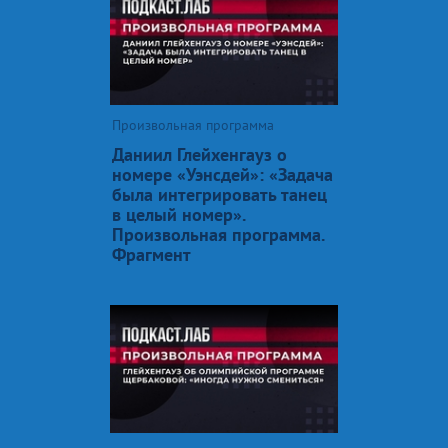
Произвольная программа
Даниил Глейхенгауз о
номере «Уэнсдей»: «Задача
была интегрировать танец
в целый номер».
Произвольная программа.
Фрагмент