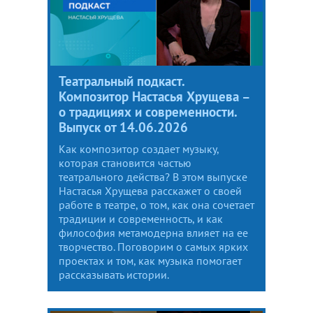
Театральный подкаст.
Композитор Настасья Хрущева –
о традициях и современности.
Выпуск от 14.06.2026
Как композитор создает музыку,
которая становится частью
театрального действа? В этом выпуске
Настасья Хрущева расскажет о своей
работе в театре, о том, как она сочетает
традиции и современность, и как
философия метамодерна влияет на ее
творчество. Поговорим о самых ярких
проектах и том, как музыка помогает
рассказывать истории.