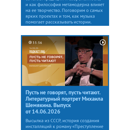
и как философия метамодерна влияет
на ее творчество. Поговорим о самых
ярких проектах и том, как музыка
помогает рассказывать истории.
35:56
Пусть не говорят, пусть читают.
Литературный портрет Михаила
Шемякина. Выпуск
от 14.06.2026
Высылка из СССР, история создания
инсталляций к роману «Преступление