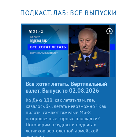
ПОДКАСТ.ЛАБ: ВСЕ ВЫПУСКИ
35:42
Все хотят летать. Вертикальный
взлет. Выпуск то 02.08.2026
Ко Дню ВДВ: как летать там, где,
казалось бы, летать невозможно? Как
пилоты сажают тяжелые Ми-8
на крошечные горные площадки?
Поговорим о буднях и подвигах
летчиков вертолетной армейской
авиации.