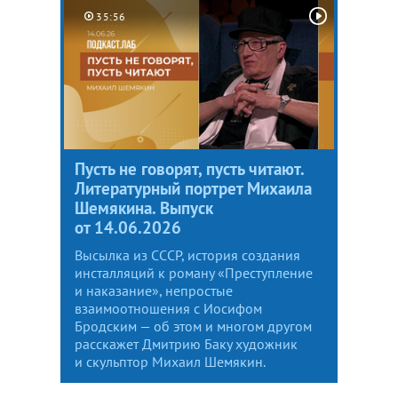
35:56
Пусть не говорят, пусть читают.
Литературный портрет Михаила
Шемякина. Выпуск
от 14.06.2026
Высылка из СССР, история создания
инсталляций к роману «Преступление
и наказание», непростые
взаимоотношения с Иосифом
Бродским — об этом и многом другом
расскажет Дмитрию Баку художник
и скульптор Михаил Шемякин.