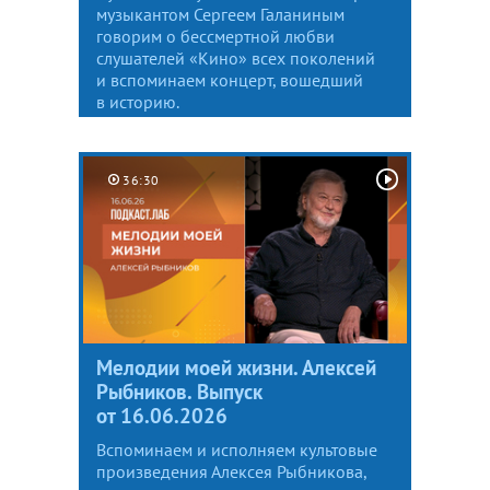
музыкантом Сергеем Галаниным
говорим о бессмертной любви
слушателей «Кино» всех поколений
и вспоминаем концерт, вошедший
в историю.
36:30
Мелодии моей жизни. Алексей
Рыбников. Выпуск
от 16.06.2026
Вспоминаем и исполняем культовые
произведения Алексея Рыбникова,