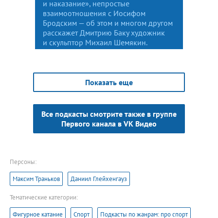
и наказание», непростые
взаимоотношения с Иосифом
Бродским — об этом и многом другом
расскажет Дмитрию Баку художник
и скульптор Михаил Шемякин.
Показать еще
Все подкасты смотрите также в группе
Первого канала в VK Видео
Персоны:
Максим Траньков
Даниил Глейхенгауз
Тематические категории:
Фигурное катание
Спорт
Подкасты по жанрам: про спорт