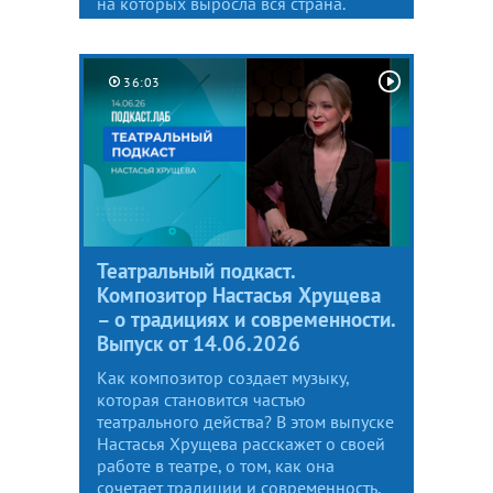
на которых выросла вся страна.
36:03
Театральный подкаст.
Композитор Настасья Хрущева
– о традициях и современности.
Выпуск от 14.06.2026
Как композитор создает музыку,
которая становится частью
театрального действа? В этом выпуске
Настасья Хрущева расскажет о своей
работе в театре, о том, как она
сочетает традиции и современность,