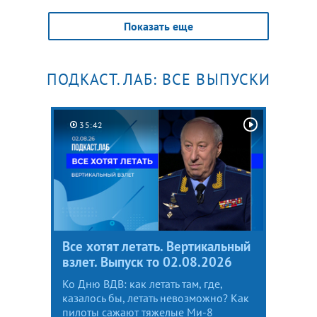
Показать еще
ПОДКАСТ.ЛАБ: ВСЕ ВЫПУСКИ
35:42
Все хотят летать. Вертикальный
взлет. Выпуск то 02.08.2026
Ко Дню ВДВ: как летать там, где,
казалось бы, летать невозможно? Как
пилоты сажают тяжелые Ми-8