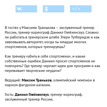
< ⁄ >
В гостях у Максима Транькова – заслуженный тренер
России, тренер-хореограф Даниил Глейхенгауз. Сложно
ли работать в тренерском штабе Этери Тутберидзе и как
завоевывать авторитет, когда ты младше многих
спортсменов, которых тренируешь?
Как тренеру «убить в себе спортсмена», и какие
собственные ошибки Даниил просит спортсменов не
повторять? Где тренер черпает идеи для программ и как
переживает творческие неудачи?
Ведущий:
Максим Траньков
, олимпийский чемпион в
парном фигурном катании.
Гость:
Даниил Глейхенгауз
, тренер-хореограф,
заслуженный тренер России.