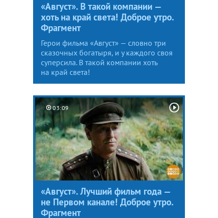
«Август». В такой компании —
хоть на край света! Доброе утро.
Фрагмент
Герои фильма «Август» — словно три
сказочных богатыря, и у каждого своя
суперсила. В такой компании хоть
на край света!
03:09
«Август». Лучший фильм года —
не Первом канале! Доброе утро.
Фрагмент