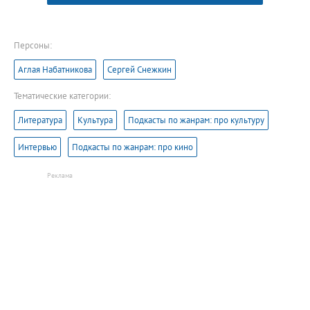
Персоны:
Аглая Набатникова
Сергей Снежкин
Тематические категории:
Литература
Культура
Подкасты по жанрам: про культуру
Интервью
Подкасты по жанрам: про кино