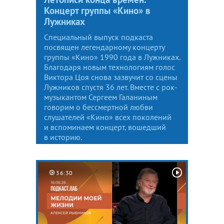
Концерт группы «Кино» в
Лужниках
Специальный выпуск подкаста
посвящен легендарному концерту
группы «Кино» 1990 года в Лужниках.
Благодаря новым технологиям голос
Виктора Цоя снова зазвучит со сцены
Лужников спустя 36 лет. Вместе с рок-
музыкантом Сергеем Галаниным
говорим о бессмертной любви
слушателей «Кино» всех поколений
и вспоминаем концерт, вошедший
в историю.
36:30