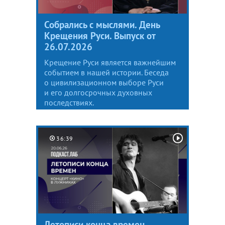
Собрались с мыслями. День
Крещения Руси. Выпуск от
26.07.2026
Крещение Руси является важнейшим
событием в нашей истории. Беседа
о цивилизационном выборе Руси
и его долгосрочных духовных
последствиях.
36:39
Летописи конца времен.