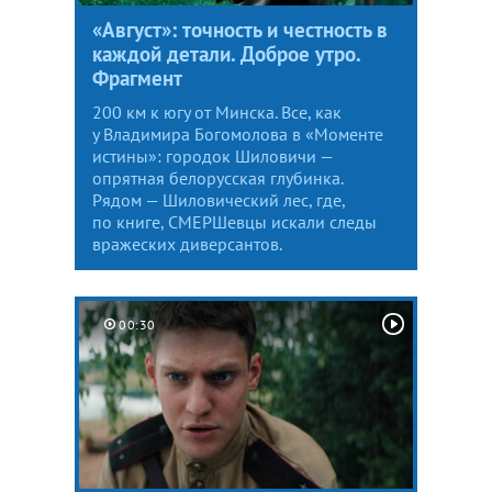
«Август»: точность и честность в
каждой детали. Доброе утро.
Фрагмент
200 км к югу от Минска. Все, как
у Владимира Богомолова в «Моменте
истины»: городок Шиловичи —
опрятная белорусская глубинка.
Рядом — Шиловический лес, где,
по книге, СМЕРШевцы искали следы
вражеских диверсантов.
00:30