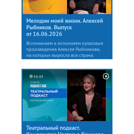
Мелодии моей жизни. Алексей
Рыбников. Выпуск
от 16.06.2026
Вспоминаем и исполняем культовые
произведения Алексея Рыбникова,
на которых выросла вся страна.
36:03
Театральный подкаст.