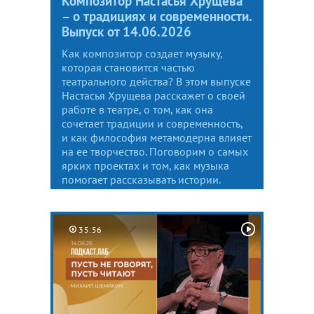
Композитор Настасья Хрущева
– о традициях и современности.
Выпуск от 14.06.2026
Как композитор создает музыку,
которая становится частью
театрального действа? В этом выпуске
Настасья Хрущева расскажет о своей
работе в театре, о том, как она
сочетает традиции и современность,
и как философия метамодерна влияет
на ее творчество. Поговорим о самых
ярких проектах и том, как музыка
помогает рассказывать истории.
35:56