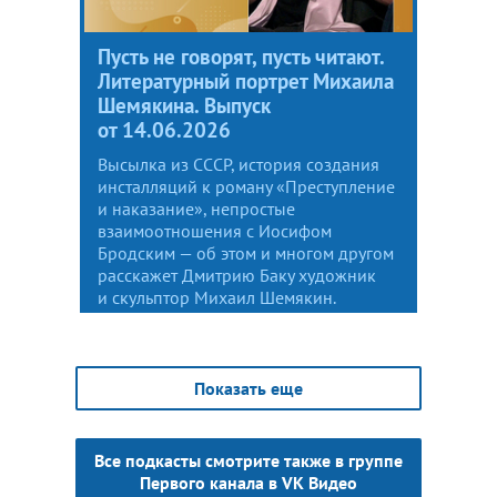
Пусть не говорят, пусть читают.
Литературный портрет Михаила
Шемякина. Выпуск
от 14.06.2026
Высылка из СССР, история создания
инсталляций к роману «Преступление
и наказание», непростые
взаимоотношения с Иосифом
Бродским — об этом и многом другом
расскажет Дмитрию Баку художник
и скульптор Михаил Шемякин.
Показать еще
Все подкасты смотрите также в группе
Первого канала в VK Видео