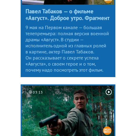
Павел Табаков — о фильме
«Август». Доброе утро. Фрагмент
9 мая на Первом канале — большая
телепремьера: полная версия военной
драмы «Август». В студии —
исполнитель одной из главных ролей
в картине, актер Павел Табаков.
Он рассказывает о секрете успеха
«Августа», о своем герое и о том,
почему надо посмотреть этот фильм.
03:13