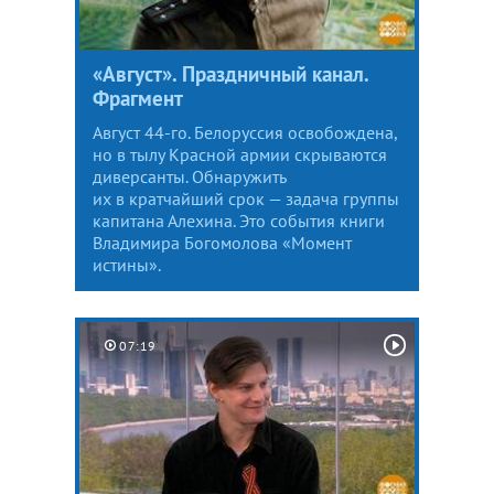
«Август». Праздничный канал.
Фрагмент
Август 44-го. Белоруссия освобождена,
но в тылу Красной армии скрываются
диверсанты. Обнаружить
их в кратчайший срок — задача группы
капитана Алехина. Это события книги
Владимира Богомолова «Момент
истины».
07:19