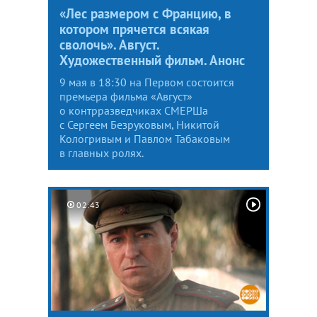
«Лес размером с Францию, в
котором прячется всякая
сволочь». Август.
Художественный фильм. Анонс
9 мая в 18:30 на Первом состоится
премьера фильма «Август»
о контрразведчиках СМЕРШа
с Сергеем Безруковым, Никитой
Кологривым и Павлом Табаковым
в главных ролях.
02:43