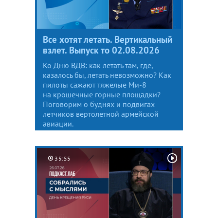
Все хотят летать. Вертикальный
взлет. Выпуск то 02.08.2026
Ко Дню ВДВ: как летать там, где,
казалось бы, летать невозможно? Как
пилоты сажают тяжелые Ми-8
на крошечные горные площадки?
Поговорим о буднях и подвигах
летчиков вертолетной армейской
авиации.
35:55