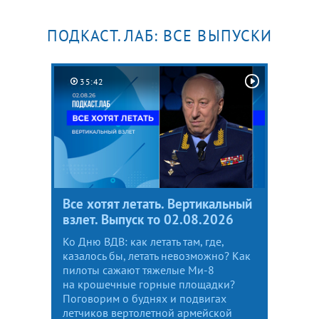
ПОДКАСТ.ЛАБ: ВСЕ ВЫПУСКИ
35:42
Все хотят летать. Вертикальный
взлет. Выпуск то 02.08.2026
Ко Дню ВДВ: как летать там, где,
казалось бы, летать невозможно? Как
пилоты сажают тяжелые Ми-8
на крошечные горные площадки?
Поговорим о буднях и подвигах
летчиков вертолетной армейской