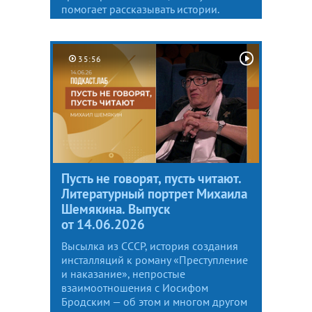
помогает рассказывать истории.
35:56
Пусть не говорят, пусть читают.
Литературный портрет Михаила
Шемякина. Выпуск
от 14.06.2026
Высылка из СССР, история создания
инсталляций к роману «Преступление
и наказание», непростые
взаимоотношения с Иосифом
Бродским — об этом и многом другом