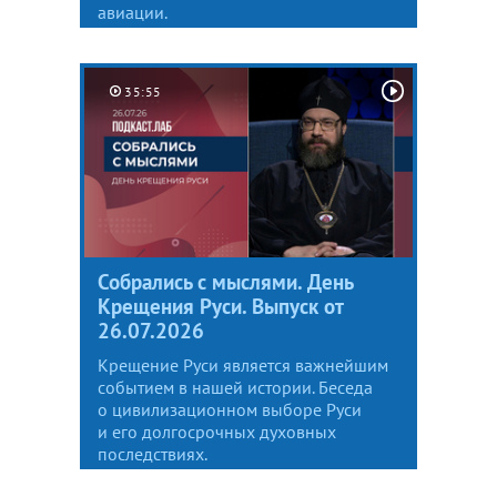
авиации.
35:55
Собрались с мыслями. День
Крещения Руси. Выпуск от
26.07.2026
Крещение Руси является важнейшим
событием в нашей истории. Беседа
о цивилизационном выборе Руси
и его долгосрочных духовных
последствиях.