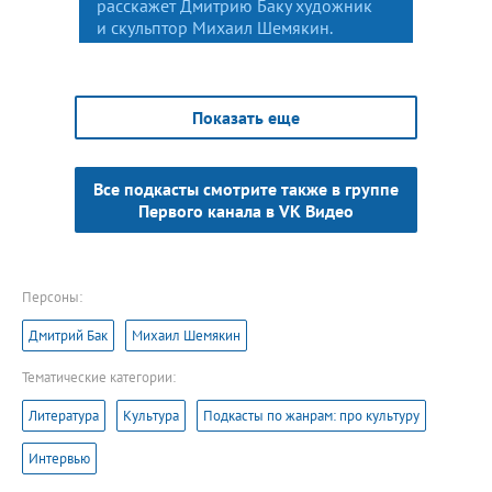
расскажет Дмитрию Баку художник
и скульптор Михаил Шемякин.
Показать еще
Все подкасты смотрите также в группе
Первого канала в VK Видео
Персоны:
Дмитрий Бак
Михаил Шемякин
Тематические категории:
Литература
Культура
Подкасты по жанрам: про культуру
Интервью