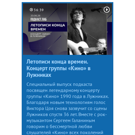
36:39
Летописи конца времен.
Концерт группы «Кино» в
Лужниках
Специальный выпуск подкаста
посвящен легендарному концерту
группы «Кино» 1990 года в Лужниках.
Благодаря новым технологиям голос
Виктора Цоя снова зазвучит со сцены
Лужников спустя 36 лет. Вместе с рок-
музыкантом Сергеем Галаниным
говорим о бессмертной любви
слушателей «Кино» всех поколений