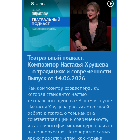
36:03
Театральный подкаст.
Композитор Настасья Хрущева
– о традициях и современности.
Выпуск от 14.06.2026
Как композитор создает музыку,
которая становится частью
театрального действа? В этом выпуске
Настасья Хрущева расскажет о своей
работе в театре, о том, как она
сочетает традиции и современность,
и как философия метамодерна влияет
на ее творчество. Поговорим о самых
ярких проектах и том, как музыка