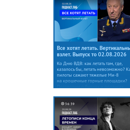
Все хотят летать. Вертикальн
взлет. Выпуск то 02.08.2026
Ко Дню ВДВ: как летать там, где,
казалось бы, летать невозможно? К
пилоты сажают тяжелые Ми-8
на крошечные горные площадки?
Поговорим о буднях и подвигах
летчиков вертолетной армейской
авиации.
36:39