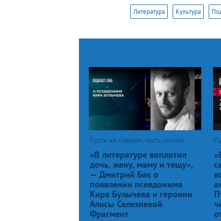
Литература
Культура
Под
Пусть не говорят, пусть читают
Пу
«В литературе воплотил
«
дочь, жену, маму и тещу»,
с
— Дмитрий Бак о
в
появлении псевдонима
а
Кира Булычева и героини
П
Алисы Селезневой.
ч
Фрагмент
о