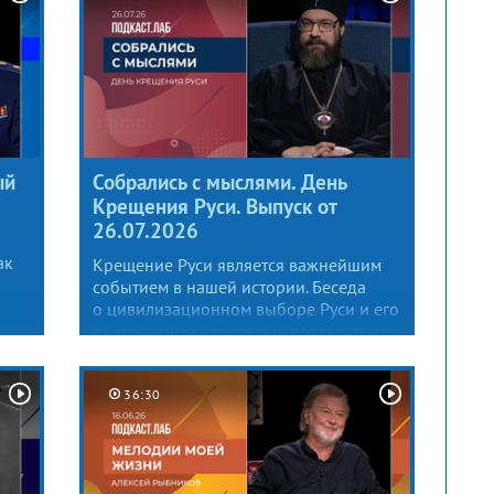
ый
Собрались с мыслями. День
Крещения Руси. Выпуск от
26.07.2026
ак
Крещение Руси является важнейшим
событием в нашей истории. Беседа
о цивилизационном выборе Руси и его
долгосрочных духовных последствиях.
36:30