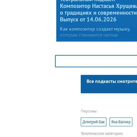
Композитор Настасья Хрущев
о традициях и современности
Выпуск от 14.06.2026
Как композитор создает музыку,
которая становится частью
театрального действа? В этом выпу
Настасья Хрущева расскажет о сво
работе в театре, о том, как она соче
традиции и современность, и как
философия метамодерна влияет на
творчество. Поговорим о самых яр
проектах и том, как музыка помога
Все подкасты смотрите
рассказывать истории.
Персоны:
Дмитрий Бак
Яна Вагнер
Тематические категории: