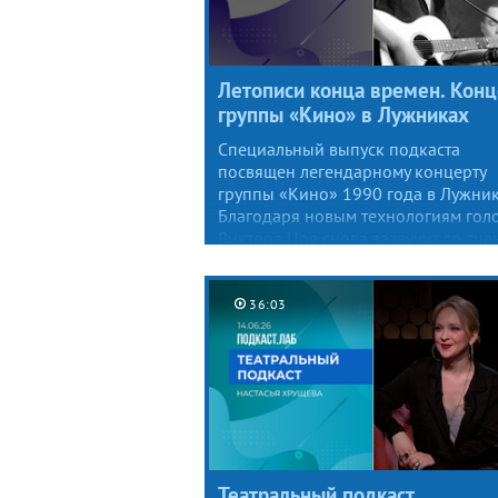
Летописи конца времен. Конц
группы «Кино» в Лужниках
Специальный выпуск подкаста
посвящен легендарному концерту
группы «Кино» 1990 года в Лужник
Благодаря новым технологиям гол
Виктора Цоя снова зазвучит со сце
Лужников спустя 36 лет. Вместе с р
музыкантом Сергеем Галаниным
говорим о бессмертной любви
36:03
слушателей «Кино» всех поколени
и вспоминаем концерт, вошедший
в историю.
Театральный подкаст.