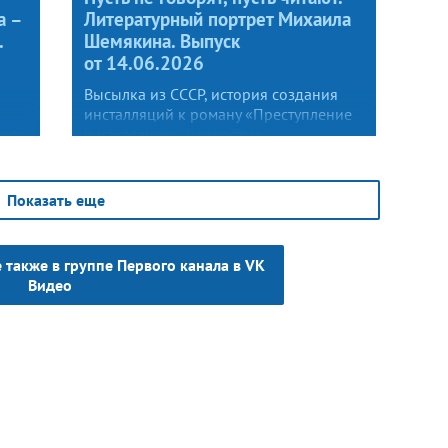
а –
Литературный портрет Михаила
.
Шемякина. Выпуск
от 14.06.2026
Высылка из СССР, история создания
инсталляций к роману «Преступление
ске
и наказание», непростые
ей
взаимоотношения с Иосифом
тает
Бродским — об этом и многом другом
расскажет Дмитрию Баку художник
Показать еще
 ее
и скульптор Михаил Шемякин.
ких
ет
 также в группе Первого канала в VK
Видео