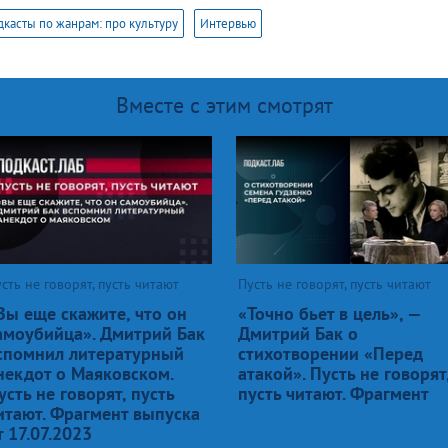
касты по жанрам: про культуру
Интервью
Вместе с этим смотрят
сть не говорят, пусть читают
Пусть не говорят, пусть читают
Вы еще скажите, что он
«Точно бьет в цель», —
амоубийца». Дмитрий Бак
Дмитрий Бак о
спомнил литературный
стихотворении «Перед
некдот о Маяковском.
атакой». Пусть не говорят
усть не говорят, пусть
пусть читают. Фрагмент
итают. Фрагмент выпуска
т 17.07.2023