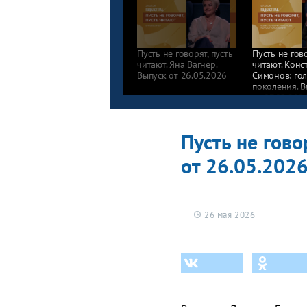
Пусть не говорят, пусть
Пусть не гово
читают. Яна Вагнер.
читают. Конс
Выпуск от 26.05.2026
Симонов: го
поколения. В
от 07.05.202
Пусть не гово
от 26.05.202
26 мая 2026