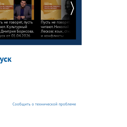
ть не говорят, пусть
Пусть не говорят, пусть
Пусть не говорят, пуст
ают. Культурный
читают. Николай
читают. Феномен
 Дмитрия Борисова.
Лесков: язык, стиль
романа «Как
уск от 01.04.2026
и конфликты
закалялась сталь».
с современниками.
Выпуск от 26.01.2026
Выпуск от 16.02.2026
пуск
Сообщить о технической проблеме