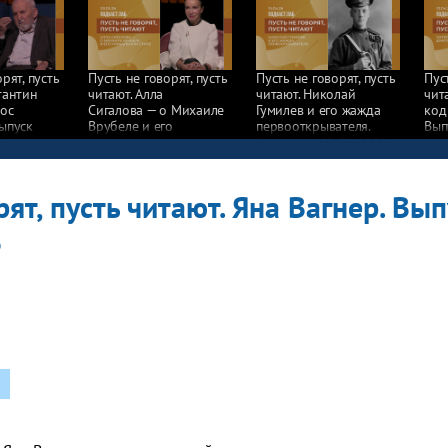
рят, пусть
Пусть не говорят, пусть
Пусть не говорят, пусть
Пус
тантин
читают. Алла
читают. Николай
чит
лос
Сигалова — о Михаиле
Гумилев и его жажда
код
ыпуск
Врубеле и его
первооткрывателя.
Вып
6
уникальном стиле.
Выпуск от 15.04.2026
Выпуск от 03.05.2026
рят, пусть читают. Яна Вагнер. Вы
6