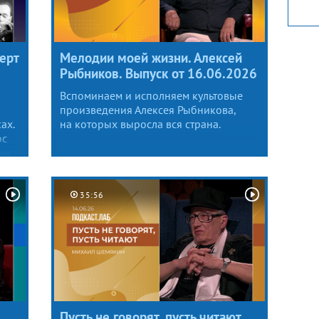
ерт
Мелодии моей жизни. Алексей
Рыбников. Выпуск от 16.06.2026
Вспоминаем и исполняем культовые
произведения Алексея Рыбникова,
ах.
на которых выросла вся страна.
ос
ны
ок-
35:56
й
Пусть не говорят, пусть читают.