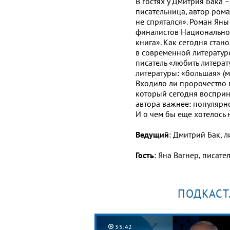
В гостях у Дмитрия Бака 
писательница, автор ром
не спрятался». Роман Яны
финалистов Национально
книга». Как сегодня стан
в современной литератур
писатель «любить литерат
литературы: «большая» (
Входило ли пророчество 
который сегодня восприн
автора важнее: популярно
И о чем бы еще хотелось 
Ведущий
: Дмитрий Бак, л
Гость
: Яна Вагнер, писате
ПОДКАСТ
35:42