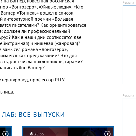
– Яна Вагнер, известная российская
анов «Вонгозеро», «Живые люди», «Кто
 Вагнер «Тоннель» вошел в список
й литературной премии «Большая
овятся писателями? Как ориентироваться
е: должен ли профессиональный
уру»? Как в наши дни соотносятся две
мейнстримная) и нишевая (жанровая)?
в замысел романа «Вонгозеро»,
имается как предсказание? Что для
сть, рост числа поклонников, тиражи?
написать Яне Вагнер?
итературовед, профессор РГГУ.
льница.
.ЛАБ: ВСЕ ВЫПУСКИ
35:55