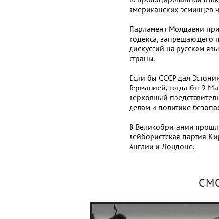
американских эсминцев ч
Парламент Молдавии прин
кодекса, запрещающего п
дискуссий на русском яз
страны.
Если бы СССР дал Эстони
Германией, тогда бы 9 Ма
верховный представител
делам и политике безопас
В Великобритании прошл
лейбористская партия Ки
Англии и Лондоне.
СМ