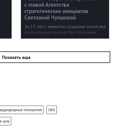
с главой Агентства
стратегических инициатив
Светланой Чупшевой
За 15 лет с момента создания агентства
реализовано множество программ,
в том числе совместно со странами
ЕАЭС. Важно, чтобы бизнес-идеям
не мешали бюрократические препоны.
Показать еще
ждународные отношения
СВО
ок-шоу