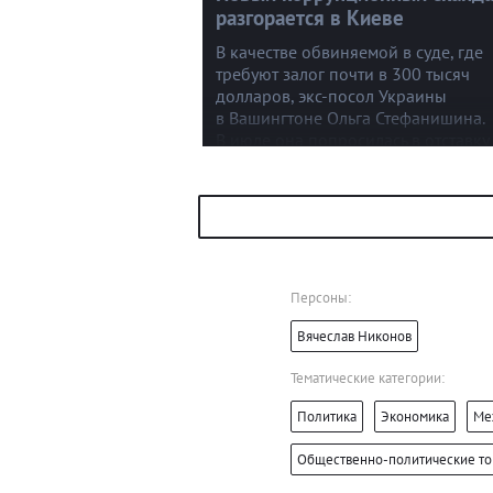
разгорается в Киеве
В качестве обвиняемой в суде, где
требуют залог почти в 300 тысяч
долларов, экс-посол Украины
в Вашингтоне Ольга Стефанишина.
В июле она попросилась в отставку
по личным мотивам.
Персоны:
Вячеслав Никонов
Тематические категории:
Политика
Экономика
Ме
Общественно-политические т