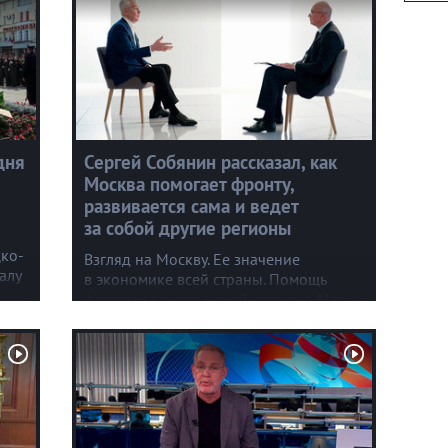
дня
Сергей Собянин рассказал, как
Москва помогает фронту,
развивается сама и ведет
за собой другие регионы
ко-
Взгляд на Москву. Ее значение
алу
в экономике всей страны. Помощь
фронту и защита самой столицы. Мэр
ии,
Сергей Собянин, один из лидеров
партийного списка «Единой России»
на думских выборах, дал большое
интервью агентству ТАСС.