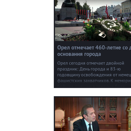
Орел отмечает 460-летие со 
основания города
Орел сегодня отмечает двойной
праздник: День города и 83-ю
годовщину освобождения от немец
фашистских захватчиков. К мемори
бойцам, павшим в тяжелых боях
Орловской наступательной операц
сегодня возлагали цветы.