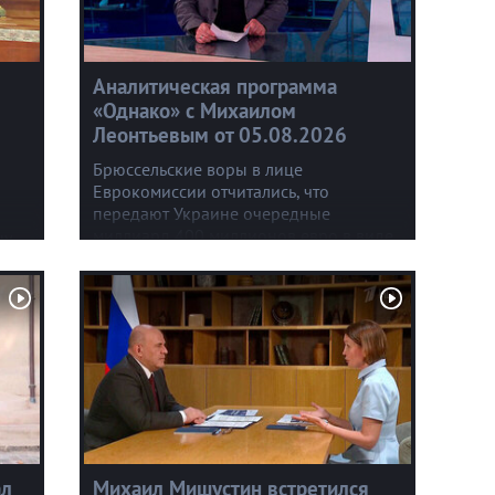
Аналитическая программа
«Однако» с Михаилом
Леонтьевым от 05.08.2026
Брюссельские воры в лице
Еврокомиссии отчитались, что
передают Украине очередные
миллиард 400 миллионов евро в виде
ну
доходов от замороженных в ЕС
ия,
активов России. Основную сумму, 210
в.
миллиардов, евроворы трогать боятся,
но примерно восемь миллиардов евро
покрадено процентами.
ал
Михаил Мишустин встретился