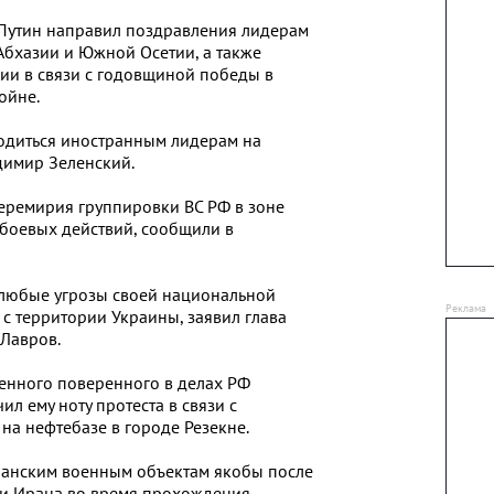
Путин направил поздравления лидерам
Абхазии и Южной Осетии, а также
ии в связи с годовщиной победы в
ойне.
одиться иностранным лидерам на
димир Зеленский.
еремирия группировки ВС РФ в зоне
боевых действий, сообщили в
 любые угрозы своей национальной
с территории Украины, заявил глава
Лавров.
енного поверенного в делах РФ
ил ему ноту протеста в связи с
на нефтебазе в городе Резекне.
ранским военным объектам якобы после
и Ирана во время прохождения