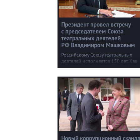
Президент провел встречу
с председателем Союза
театральных деятелей
РФ Владимиром Машковым
Российскому Союзу театральных
деятелей исполняется 150 лет. Как
отмечают юбилей, Владимиру Пути
рассказал председатель объединен
народный артист Владимир Машко
Новый коррупционный сканд