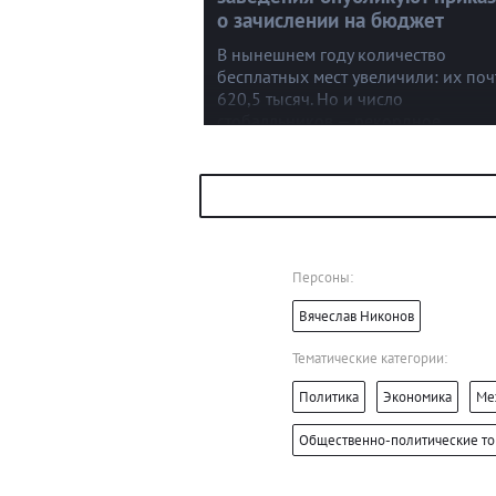
о зачислении на бюджет
В нынешнем году количество
бесплатных мест увеличили: их поч
620,5 тысяч. Но и число
стобалльников — рекордное.
В некоторых университетах конкур
запредельный.
Персоны:
Вячеслав Никонов
Тематические категории:
Политика
Экономика
Ме
Общественно-политические т