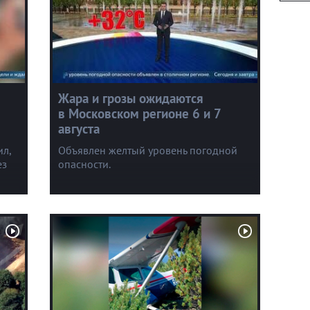
Жара и грозы ожидаются
в Московском регионе 6 и 7
августа
ил,
Объявлен желтый уровень погодной
ез
опасности.