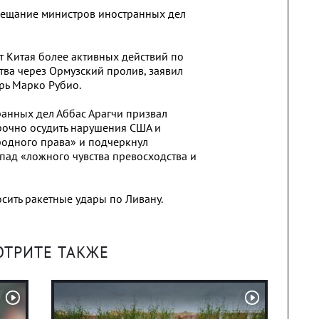
вещание министров иностранных дел
т Китая более активных действий по
ва через Ормузский пролив, заявил
рь Марко Рубио.
анных дел Аббас Арагчи призвал
рочно осудить нарушения США и
одного права» и подчеркнул
пад «ложного чувства превосходства и
сить ракетные удары по Ливану.
ОТРИТЕ ТАКЖЕ