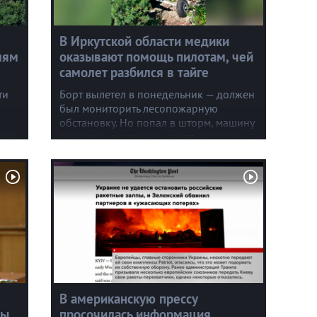
В Иркутской области медики
лям
оказывают помощь пилотам, чей
самолет разбился в тайге
ти
Борт вылетел в понедельник — должен
был мониторить лесопожарную
обстановку. Но попал в шторм, машину
ура
пришлось экстренно сажать на склон
.
горы. Самолет получил серьезные
повреждения, но главное — летчики
уцелели. Холод, ни еды, ни воды,
ни связи.
В американскую прессу
зы
просочилась информация