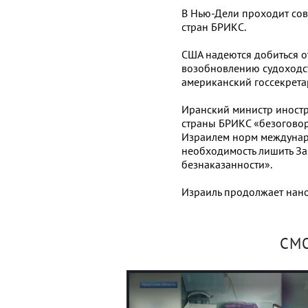
В Нью-Дели проходит со
стран БРИКС.
США надеются добиться о
возобновлению судоходст
американский госсекрета
Иранский министр иностр
страны БРИКС «безогово
Израилем норм междунар
необходимость лишить За
безнаказанности».
Израиль продолжает нано
СМ