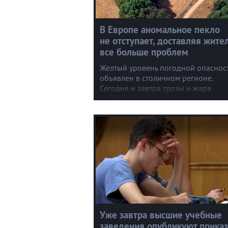
В Европе аномальное пекло
не отступает, доставляя жите
все больше проблем
Желтый уровень погодной опаснос
объявлен в столичном регионе.
Сегодня и завтра грозы и жара
за 30. Только к выходным температ
вернется к комфортным значениям
В Германии, где уже больше месяца
+40, рекордно обмелел Рейн.
Уже завтра высшие учебные
заведения опубликуют прика