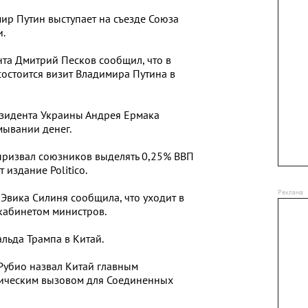
ир Путин выступает на съезде Союза
.
нта Дмитрий Песков сообщил, что в
остоится визит Владимира Путина в
зидента Украины Андрея Ермака
мывании денег.
призвал союзников выделять 0,25% ВВП
 издание Politico.
Эвика Силиня сообщила, что уходит в
 кабинетом министров.
льда Трампа в Китай.
Рубио назвал Китай главным
тическим вызовом для Соединенных