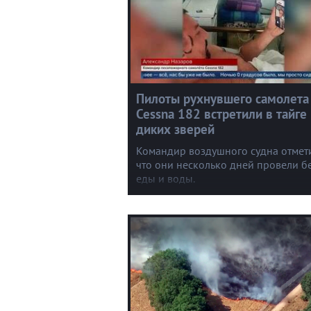
Пилоты рухнувшего самолета
Cessna 182 встретили в тайге
диких зверей
Командир воздушного судна отмет
что они несколько дней провели б
еды и воды.