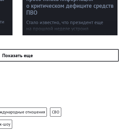
о критическом дефиците средств
ПВО
ти
Стало известно, что президент еще
на прошлой неделе устроил
настоящую выволочку министру войны
с
Питу Хегсету. Детали сообщило
издание Washington Post.
Показать еще
ждународные отношения
СВО
ок-шоу