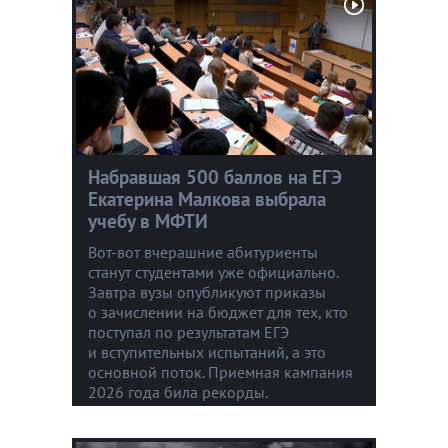
Набравшая 500 баллов на ЕГЭ
Екатерина Малкова выбрала
учебу в МФТИ
Вот-вот вчерашние абитуриенты
станут студентами уже официально.
Завтра вузы опубликуют приказы
о зачислении на бюджет для тех, кто
поступал по результатам ЕГЭ
и вступительных испытаний, а это
основной поток. Приемная кампания
2026 года била рекорды.