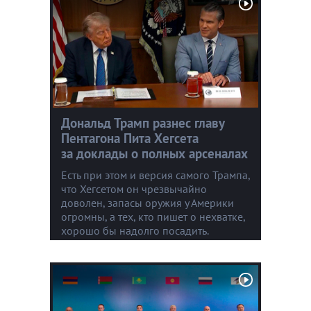
Дональд Трамп разнес главу
Пентагона Пита Хегсета
за доклады о полных арсеналах
Есть при этом и версия самого Трампа,
что Хегсетом он чрезвычайно
доволен, запасы оружия у Америки
огромны, а тех, кто пишет о нехватке,
хорошо бы надолго посадить.