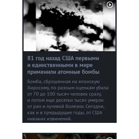
81 год назад США первыми
и единственными в мире
применили атомные бомбы
Бомба, сброшенная на японскую
Хиросиму, по разным оценкам убила
от 70 до 100 тысяч человек сразу,
и потом еще десятки тысяч умерли
от ран и лучевой болезни. Сегодня,
как и в предыдущие годы, от США
никаких извинений.