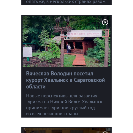
опять же, в нескольких странах разом.
Вячеслав Володин посетил
курорт Хвалынск в Саратовской
области
Новые перспективы для развития
туризма на Нижней Волге. Хвалынск
принимает туристов круглый год
из всех регионов страны.