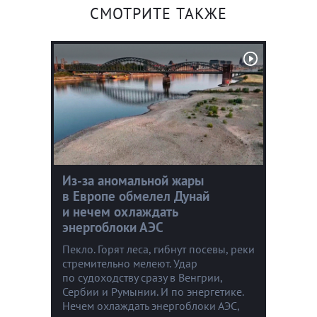
СМОТРИТЕ ТАКЖЕ
Из-за аномальной жары
в Европе обмелел Дунай
и нечем охлаждать
энергоблоки АЭС
Пекло. Горят леса, гибнут посевы, реки
стремительно мелеют. Удар
по судоходству сразу в Венгрии,
Сербии и Румынии. И по энергетике.
Нечем охлаждать энергоблоки АЭС,