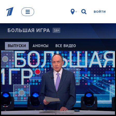
ВОЙТИ
БОЛЬШАЯ
ИГРА
16+
ВЫПУСКИ
АНОНСЫ
ВСЕ ВИДЕО