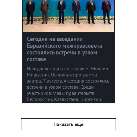
Сегодня на заседании
Евразийского межправсовета
состоялись встречи в узком
составе
Нашу делегацию возглавляет Михаил
Мишустин. Основная программа —
завтра, 7 августа. А сегодня состоялись
встречи в узком составе. Среди
участников главы правительств
Белоруссии, Казахстана, Киргизии.
Показать еще