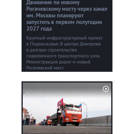
Движение по новому
Рогачевскому мосту через канал
им. Москвы планируют
запустить в первом полугодии
2027 года
Крупный инфраструктурный проект
в Подмосковье. В центре Дмитрова
в разгаре строительство
современного транспортного узла.
Реконструкция дорог и новый
Рогачевский мост.