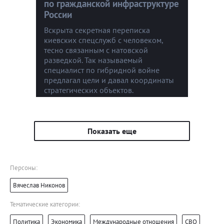
по гражданской инфраструктуре
России
Вскрыта секретная переписка
киевских спецслужб с человеком,
тесно связанным с натовской
разведкой. Так называемый
специалист по гибридной войне
предлагал цели и давал координаты
стратегических объектов.
Показать еще
Персоны:
Вячеслав Никонов
Тематические категории:
Политика
Экономика
Международные отношения
СВО