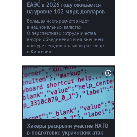
ЕАЭС в 2026 году ожидается
на уровне 102 млрд долларов
Большая часть расчетов идет
в национальных валютах.
О перспективах сотрудничества
внутри объединения и на внешнем
контуре сегодня большой разговор
в Киргизии.
Хакеры раскрыли участие НАТО
в подготовке украинских атак