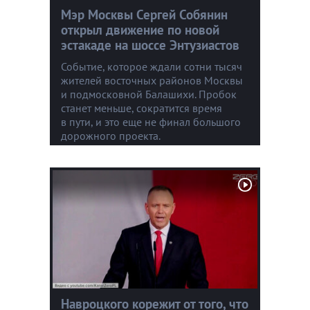
Мэр Москвы Сергей Собянин
открыл движение по новой
эстакаде на шоссе Энтузиастов
Событие, которое ждали сотни тысяч
жителей восточных районов Москвы
и подмосковной Балашихи. Пробок
станет меньше, сократится время
в пути, и это еще не финал большого
дорожного проекта.
Навроцкого корежит от того, что