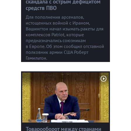
скандала с острым дефицитом
средств ПВО
Для пополнения арсеналов,
истощенных войной с Ираном,
Вашингтон начал изымать ракеты для
комплексов Patriot, которые
предназначались союзникам
в Европе. Об этом сообщил отставной
полковник армии США Роберт
Гамильтон.
Товарооборот между странами