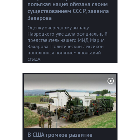
польская нация обязана своим
существованием СССР, заявила
Захарова
Оценку очередному выпаду
Навроцкого уже дала официальный
представитель нашего МИД Мария
Захарова. Политический лексикон
пополнился понятием «польский
стыд».
В США громкое развитие