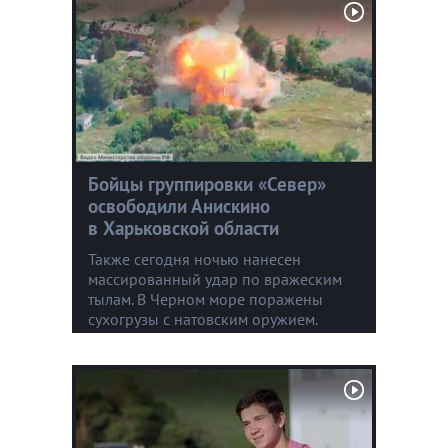
Бойцы группировки «Север»
освободили Анискино
в Харьковской области
Также сегодня ночью нанесен
массированный удар по вражеским
тылам. В Черном море поражены
сухогрузы с натовским оружием.