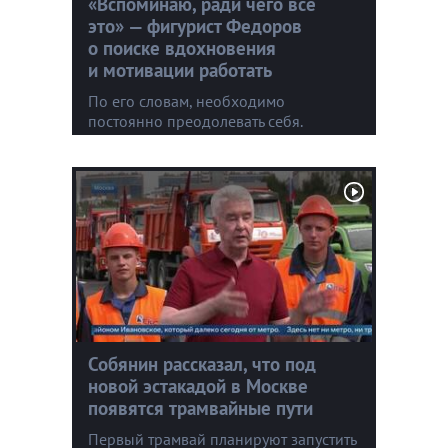
«Вспоминаю, ради чего все
это» — фигурист Федоров
о поиске вдохновения
и мотивации работать
По его словам, необходимо
постоянно преодолевать себя.
Собянин рассказал, что под
новой эстакадой в Москве
появятся трамвайные пути
Первый трамвай планируют запустить