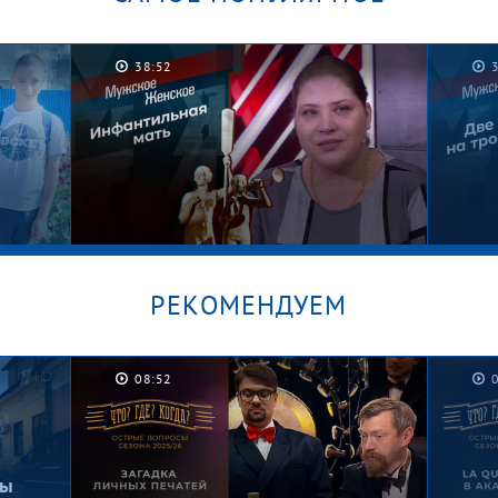
38:52
РЕКОМЕНДУЕМ
08:52
/
Безусловная жизнь. Мужское /
Зача
Женское
Женс
бы