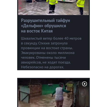
Разрушительный тайфун
«Дельфин» обрушился
на восток Китая
Шквалистый ветер более 40 метров
в секунду. Стихия затронула
провинции на востоке страны.
Эвакуированы около миллиона
человек. Отменены тысячи
авиарейсов, не ходят поезда.
Небезопасно на дорогах.