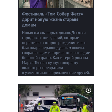
Фестиваль «Том Сойер Фест»
дарит новую жизнь старым
домам
Новая жизнь старых домов. Десятки
городов, сотни зданий, которые
переживают второе рождение и все
благодаря неравнодушным людям,
сохраняющим историческое наследие
большой страны. Как и герой романа
Марка Твена, скучную покраску
волонтеры превратили
в увлекательное приключение друзей.