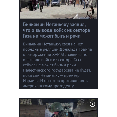
Биньямин Нетаньяху заявил,
что о выводе войск из сектора
Газа не может быть и речи
Биньямин Нетаньяху свел на нет
победные реляции Дональда Трампа
о разоружении ХАМАС, заявил, что
о выводе войск из сектора Газа
сейчас не может быть и речи.
Палестинского государства не будет,
пока сам Нетаньяху — премьер
Израиля. И он готов противостоять
американскому президенту.