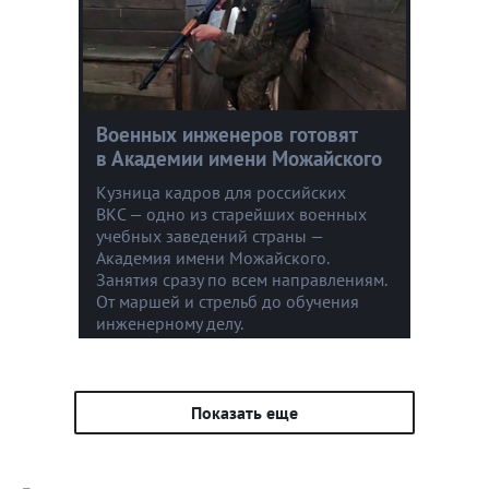
Военных инженеров готовят
в Академии имени Можайского
Кузница кадров для российских
ВКС — одно из старейших военных
учебных заведений страны —
Академия имени Можайского.
Занятия сразу по всем направлениям.
От маршей и стрельб до обучения
инженерному делу.
Показать еще