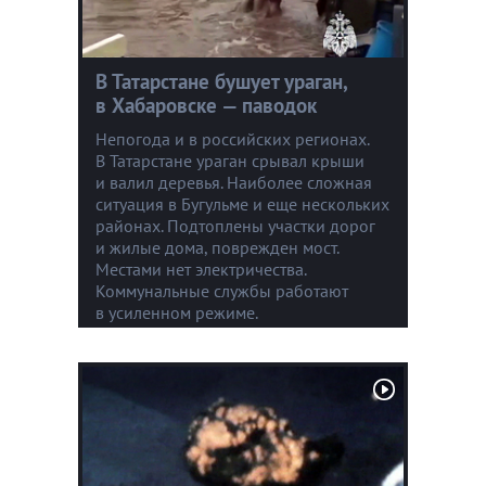
В Татарстане бушует ураган,
в Хабаровске — паводок
Непогода и в российских регионах.
В Татарстане ураган срывал крыши
и валил деревья. Наиболее сложная
ситуация в Бугульме и еще нескольких
районах. Подтоплены участки дорог
и жилые дома, поврежден мост.
Местами нет электричества.
Коммунальные службы работают
в усиленном режиме.