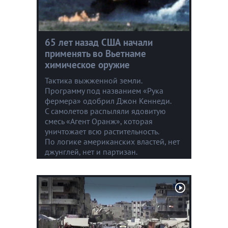
65 лет назад США начали
применять во Вьетнаме
химическое оружие
Тактика выжженной земли.
Программу под названием «Рука
фермера» одобрил Джон Кеннеди.
С самолетов распыляли ядовитую
смесь «Агент Оранж», которая
уничтожает всю растительность.
По логике американских властей, нет
джунглей, нет и партизан.