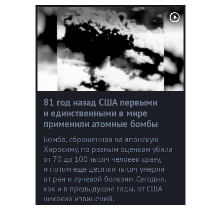
81 год назад США первыми
и единственными в мире
применили атомные бомбы
Бомба, сброшенная на японскую
Хиросиму, по разным оценкам убила
от 70 до 100 тысяч человек сразу,
и потом еще десятки тысяч умерли
от ран и лучевой болезни. Сегодня,
как и в предыдущие годы, от США
никаких извинений.