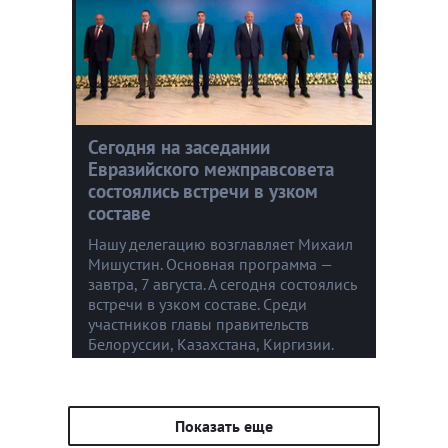
Сегодня на заседании
Евразийского межправсовета
состоялись встречи в узком
составе
Нашу делегацию возглавляет Михаил
Мишустин. Основная программа —
завтра, 7 августа. А сегодня состоялись
встречи в узком составе. Среди
участников главы правительств
Белоруссии, Казахстана, Киргизии.
Показать еще