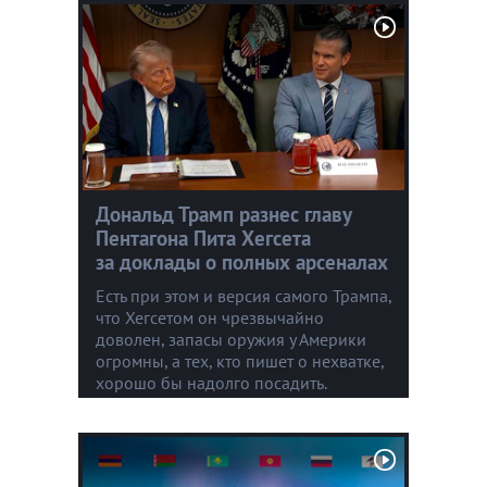
Дональд Трамп разнес главу
Пентагона Пита Хегсета
за доклады о полных арсеналах
Есть при этом и версия самого Трампа,
что Хегсетом он чрезвычайно
доволен, запасы оружия у Америки
огромны, а тех, кто пишет о нехватке,
хорошо бы надолго посадить.