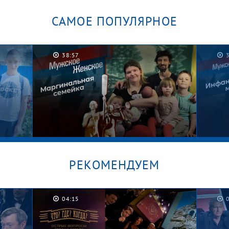
САМОЕ ПОПУЛЯРНОЕ
38:57
РЕКОМЕНДУЕМ
04:15
/
Графские развалины. Мужское /
Безус
Женское
Женс