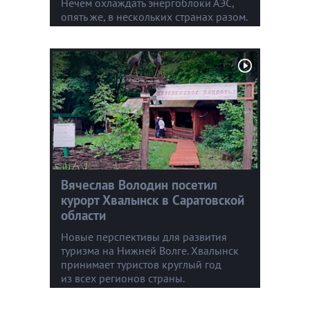
Нечем охлаждать энергоблоки АЭС,
опять же, в нескольких странах разом.
Вячеслав Володин посетил
курорт Хвалынск в Саратовской
области
Новые перспективы для развития
туризма на Нижней Волге. Хвалынск
принимает туристов круглый год
из всех регионов страны.