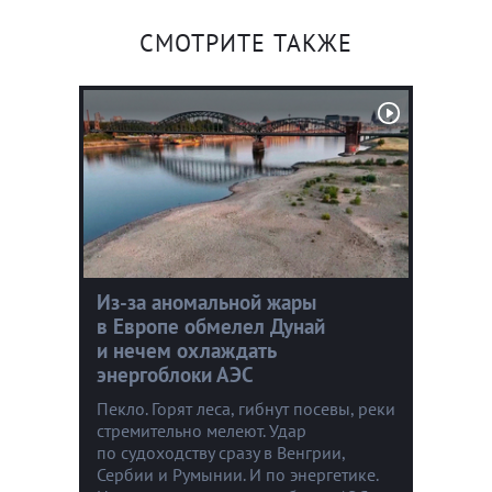
СМОТРИТЕ ТАКЖЕ
Из-за аномальной жары
в Европе обмелел Дунай
и нечем охлаждать
энергоблоки АЭС
Пекло. Горят леса, гибнут посевы, реки
стремительно мелеют. Удар
по судоходству сразу в Венгрии,
Сербии и Румынии. И по энергетике.