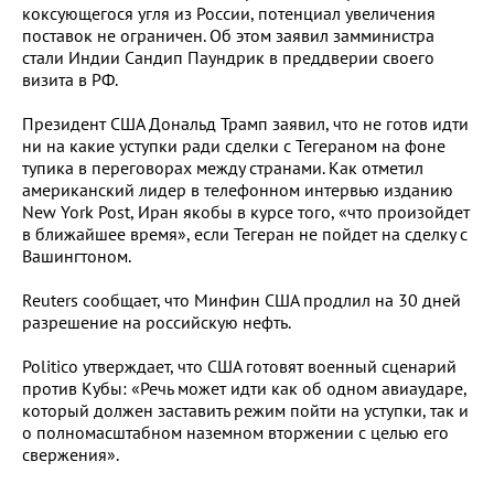
коксующегося угля из России, потенциал увеличения
поставок не ограничен. Об этом заявил замминистра
стали Индии Сандип Паундрик в преддверии своего
визита в РФ.
Президент США Дональд Трамп заявил, что не готов идти
ни на какие уступки ради сделки с Тегераном на фоне
тупика в переговорах между странами. Как отметил
американский лидер в телефонном интервью изданию
New York Post, Иран якобы в курсе того, «что произойдет
в ближайшее время», если Тегеран не пойдет на сделку с
Вашингтоном.
Reuters сообщает, что Минфин США продлил на 30 дней
разрешение на российскую нефть.
Politico утверждает, что США готовят военный сценарий
против Кубы: «Речь может идти как об одном авиаударе,
который должен заставить режим пойти на уступки, так и
о полномасштабном наземном вторжении с целью его
свержения».