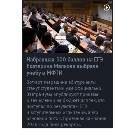
Набравшая 500 баллов на ЕГЭ
Екатерина Малкова выбрала
учебу в МФТИ
Вот-вот вчерашние абитуриенты
станут студентами уже официально.
Завтра вузы опубликуют приказы
о зачислении на бюджет для тех, кто
поступал по результатам ЕГЭ
и вступительных испытаний, а это
основной поток. Приемная кампания
2026 года била рекорды.